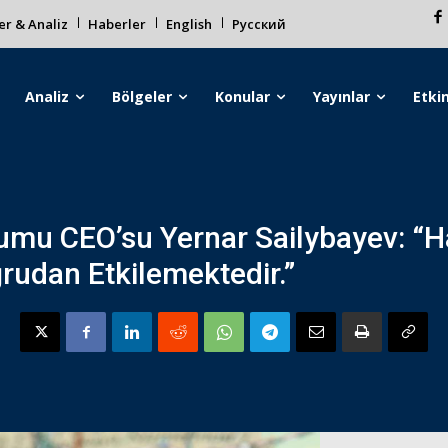
r & Analiz
Haberler
English
Русский
Analiz
Bölgeler
Konular
Yayınlar
Etkin
umu CEO’su Yernar Sailybayev: “H
rudan Etkilemektedir.”