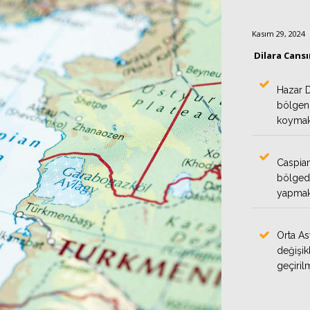
Kasım 29, 2024
Dilara Cans
Hazar D
bölgeni
koymakt
Caspian
bölgede
yapmakt
Orta As
değişik
geçiril