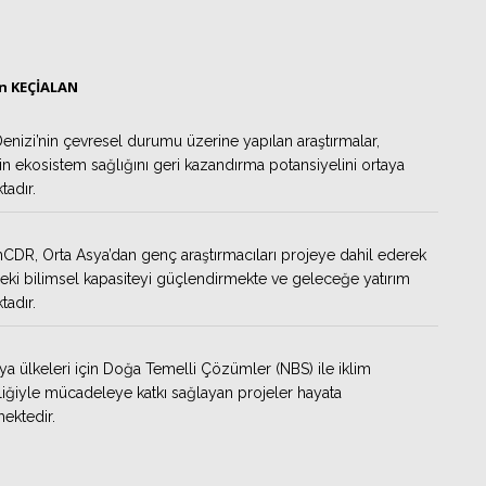
ın KEÇİALAN
enizi’nin çevresel durumu üzerine yapılan araştırmalar,
n ekosistem sağlığını geri kazandırma potansiyelini ortaya
adır.
CDR, Orta Asya’dan genç araştırmacıları projeye dahil ederek
ki bilimsel kapasiteyi güçlendirmekte ve geleceğe yatırım
adır.
ya ülkeleri için Doğa Temelli Çözümler (NBS) ile iklim
liğiyle mücadeleye katkı sağlayan projeler hayata
mektedir.