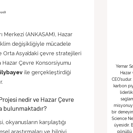
кий
arı Merkezi (ANKASAM), Hazar
klim değişikliğiyle mücadele
 Orta Asya’daki çevre stratejileri
la Hazar Çevre Konsorsiyumu
Yernar Sa
ailybayev
ile gerçekleştirdiği
Hazar 
CEO’sudur. 
r.
karbon piy
liderl
rojesi nedir ve Hazar Çevre
sağlam
misyonuyl
da bulunmaktadır?
bir deneyim
Science Ne
okyanusların karşılaştığı
üyesidir. 
sel araştırmaları ve bilgiyi
gönüllü 