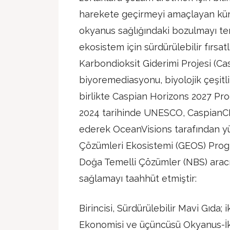
harekete geçirmeyi amaçlayan küres
okyanus sağlığındaki bozulmayı te
ekosistem için sürdürülebilir fırsa
Karbondioksit Giderimi Projesi (C
biyoremediasyonu, biyolojik çeşitlil
birlikte Caspian Horizons 2027 Prog
2024 tarihinde UNESCO, CaspianCDR
ederek OceanVisions tarafından y
Çözümleri Ekosistemi (GEOS) Prog
Doğa Temelli Çözümler (NBS) aracı
sağlamayı taahhüt etmiştir:
Birincisi, Sürdürülebilir Mavi Gıda; 
Ekonomisi ve üçüncüsü Okyanus-İkl