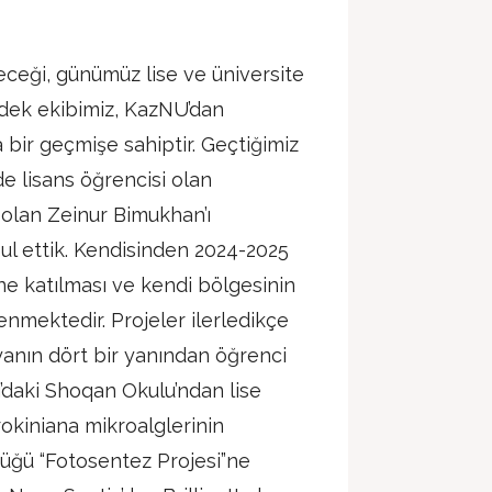
eceği, günümüz lise ve üniversite
irdek ekibimiz, KazNU’dan
bir geçmişe sahiptir. Geçtiğimiz
e lisans öğrencisi olan
olan Zeinur Bimukhan’ı
l ettik. Kendisinden 2024-2025
ine katılması ve kendi bölgesinin
enmektedir. Projeler ilerledikçe
yanın dört bir yanından öğrenci
ı’daki Shoqan Okulu’ndan lise
rokiniana mikroalglerinin
ttüğü “Fotosentez Projesi”ne