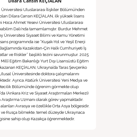
Dilara Cansın KEÇİALAN
Üniversitesi Uluslararası İlişkiler Bölümü’nden
lan Dilara Cansın KEÇİALAN, ilk yüksek lisans
ni Hoca Ahmet Yesevi Üniversitesi Uluslararası
 Anabilim Dalı’nda tamamlamıştır. Burdur Mehmet
oy Üniversitesi Siyaset Bilimi ve Kamu Yönetimi
isans programında ise “Kuşak-Yol ve Yeşil Enerji
i Bağlamında Kazakistan-Çin Halk Cumhuriyeti İş
rsatlar ve Riskler” başlıklı tezini savunmuştur. 2025
. Millî Eğitim Bakanlığı Yurt Dışı Lisansüstü Eğitim
kazanan KEÇİALAN, Ukrayna’da Taras Şevçenko
Ulusal Üniversitesinde doktora çalışmalarını
tedir. Ayrıca Atatürk Üniversitesi Yeni Medya ve
tecilik Bölümü’nde öğrenim görmekte olup
 (Ankara Kriz ve Siyaset Araştırmaları Merkezi)
 Araştırma Uzmanı olarak görev yapmaktadır.
i alanları Avrasya ve özellikle Orta Asya bölgesidir.
ce ve Rusça bilmekte, temel düzeyde Ukraynaca
lgisine sahip olup Kazakça öğrenmektedir.