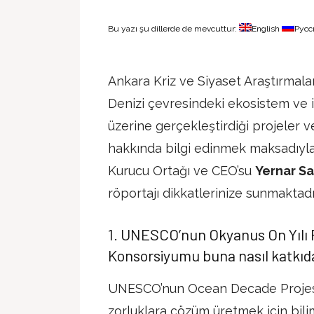
Bu yazı şu dillerde de mevcuttur:
English
Русс
Ankara Kriz ve Siyaset Araştırmal
Denizi çevresindeki ekosistem ve i
üzerine gerçekleştirdiği projeler ve
hakkında bilgi edinmek maksadıy
Kurucu Ortağı ve CEO’su
Yernar S
röportajı dikkatlerinize sunmaktadı
1. UNESCO’nun Okyanus On Yılı P
Konsorsiyumu buna nasıl katkı
UNESCO’nun Ocean Decade Projesi, 
zorluklara çözüm üretmek için bilim