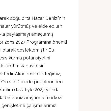
larak doğu orta Hazar Denizi’nin
rmalar yürütmüş ve elde edilen
sıyla paylaşmayı amaçlamış
Horizons 2027 Programı’na önemli
i olarak desteklemiştir. Bu
tesis kurma potansiyelini
e üretim kapasitesini
tedir. Akademik desteğimiz,
n Ocean Decade projelerinden
tılım davetiyle 2023 yılında
da bir deniz araştırma merkezi
ı genişletme çalışmalarımız