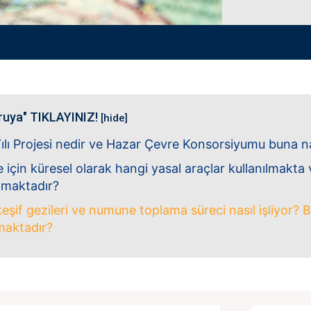
ruya" TIKLAYINIZ!
[hide]
ı Projesi nedir ve Hazar Çevre Konsorsiyumu buna na
le için küresel olarak hangi yasal araçlar kullanılmakt
lamaktadır?
keşif gezileri ve numune toplama süreci nasıl işliyor? B
maktadır?