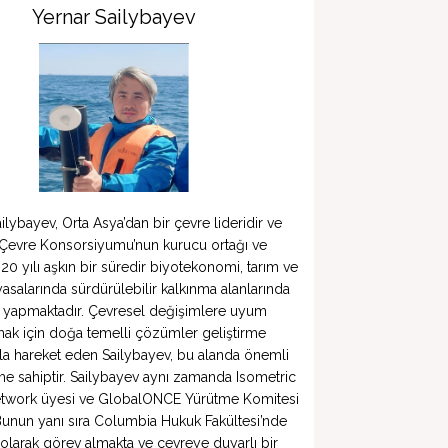
Yernar Sailybayev
ilybayev, Orta Asya’dan bir çevre lideridir ve 
Çevre Konsorsiyumu’nun kurucu ortağı ve 
20 yılı aşkın bir süredir biyotekonomi, tarım ve 
asalarında sürdürülebilir kalkınma alanlarında 
ik yapmaktadır. Çevresel değişimlere uyum 
ak için doğa temelli çözümler geliştirme 
a hareket eden Sailybayev, bu alanda önemli 
e sahiptir. Sailybayev aynı zamanda Isometric 
twork üyesi ve GlobalONCE Yürütme Komitesi 
Bunun yanı sıra Columbia Hukuk Fakültesi’nde 
olarak görev almakta ve çevreye duyarlı bir 