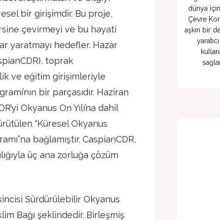
dünya içi
el bir girişimdir. Bu proje,
Çevre Kon
rsine çevirmeyi ve bu hayati
aşkın bir d
yaratıc
tlar yaratmayı hedefler. Hazar
kullan
aspianCDR), toprak
sağla
ik ve eğitim girişimleriyle
ramı’nın bir parçasıdır. Haziran
’yi Okyanus On Yılı’na dahil
ürütülen “Küresel Okyanus
ramı”na bağlamıştır. CaspianCDR,
lığıyla üç ana zorluğa çözüm
ikincisi Sürdürülebilir Okyanus
im Bağı şeklindedir. Birleşmiş