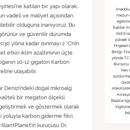
eşmesi’ne katılan bir yapı olarak,
Anadolu 
un vadeli ve maliyet açısından
mezun o
eğitimi
ilebilir olduğuna inanıyoruz. Bu
İlişkiler
görünür ve güvenilir durumda
Akif Ers
yüksek l
2030 yılına kadar ısınmayı 2 °C’nin
Projeler
et etkin iklim azaltımının üçte
Birliği, Fı
yılında T.C
 doğanın 10-12 gigaton Karbon
Bursunu 
Kiev 
eline ulaşabilir.
sürdürmek
Gaze
r Denizi’ndeki doğal mikroalg
ANKASAM’da
Avrasya
aliteli bir megaton ölçekli
Başlıca ilg
 geliştirmek ve göstermek olarak
İngiliz
bi
iği yoluyla karbon giderme fikri,
rilliantPlanet’in kurucusu Dr.