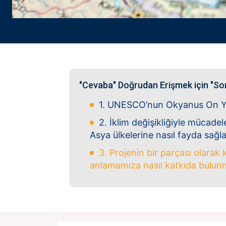
"Cevaba" Doğrudan Erişmek için "So
1. UNESCO’nun Okyanus On Yıl
2. İklim değişikliğiyle mücade
Asya ülkelerine nasıl fayda sağ
3. Projenin bir parçası olarak 
anlamamıza nasıl katkıda bulun