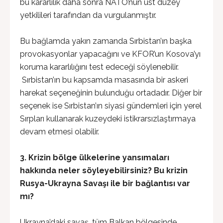
bu kararlılık daha sonra NATO’nun üst düzey
yetkilileri tarafından da vurgulanmıştır.
Bu bağlamda yakın zamanda Sırbistan’ın başka
provokasyonlar yapacağını ve KFOR’un Kosova’yı
koruma kararlılığını test edeceği söylenebilir.
Sırbistan’ın bu kapsamda masasında bir askeri
harekat seçeneğinin bulunduğu ortadadır. Diğer bir
seçenek ise Sırbistan’ın siyasi gündemleri için yerel
Sırpları kullanarak kuzeydeki istikrarsızlaştırmaya
devam etmesi olabilir.
3. Krizin bölge ülkelerine yansımaları
hakkında neler söyleyebilirsiniz? Bu krizin
Rusya-Ukrayna Savaşı ile bir bağlantısı var
mı?
Ukrayna’daki savaş, tüm Balkan bölgesinde