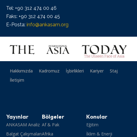
Tel: +90 312 474 00 46
Faks: +90 312 474 00 45
E-Posta:
info@ankasam.org
Hakkımızda
Kadromuz
İşbirlikleri
Kariyer
Staj
İletişim
Yayınlar
Bölgeler
Konular
ANKASAM Analiz
Af & Pak
Eğitim
Balgat Çalışmaları
Afrika
İklim & Enerji