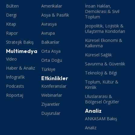
Bülten
Amerikalar
İnsan Hakları,
Demokrasi & Sivil
Dergi
Asya & Pasifik
Toplum
Kitap
Avrasya
Jeopolitik, Lojistik &
Ulaştırma Koridorları
Rapor
Avrupa
Küresel Ekonomi &
Stratejik Bakış
Balkanlar
Kalkınma
Multimedya
Orta Asya
Küresel Sağlık
Video
Orta Doğu
Savunma & Güvenlik
Haber & Analiz
Türkiye
Teknoloji & Bilgi
İnfografik
Etkinlikler
Toplum, Kültür &
Podcasts
Konferanslar
Kimlik
Röportaj
Webinarlar
Uluslararası &
Bölgesel Örgütler
Ziyaretler
Analiz
Duyurular
ANKASAM Bakış
Analiz