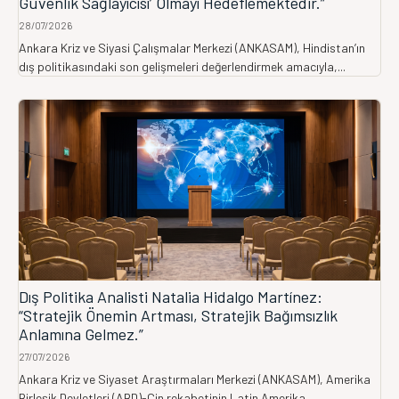
Güvenlik Sağlayıcısı’ Olmayı Hedeflemektedir.”
28/07/2026
Ankara Kriz ve Siyasi Çalışmalar Merkezi (ANKASAM), Hindistan’ın
dış politikasındaki son gelişmeleri değerlendirmek amacıyla,...
Dış Politika Analisti Natalia Hidalgo Martínez:
“Stratejik Önemin Artması, Stratejik Bağımsızlık
Anlamına Gelmez.”
27/07/2026
Ankara Kriz ve Siyaset Araştırmaları Merkezi (ANKASAM), Amerika
Birleşik Devletleri (ABD)-Çin rekabetinin Latin Amerika...