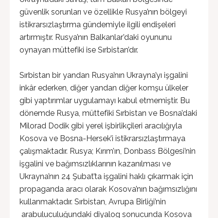
güvenlik sorunları ve özellikle Rusya’nın bölgeyi
istikrarsızlaştırma gündemiyle ilgili endişeleri
artırmıştır. Rusya’nın Balkanlar’daki oyununu
oynayan müttefiki ise Sırbistan’dır.
Sırbistan bir yandan Rusya’nın Ukrayna’yı işgalini
inkâr ederken, diğer yandan diğer komşu ülkeler
gibi yaptırımlar uygulamayı kabul etmemiştir. Bu
dönemde Rusya, müttefiki Sırbistan ve Bosna’daki
Milorad Dodik gibi yerel işbirlikçileri aracılığıyla
Kosova ve Bosna-Hersek’i istikrarsızlaştırmaya
çalışmaktadır. Rusya; Kırım’ın, Donbass Bölgesi’nin
işgalini ve bağımsızlıklarının kazanılması ve
Ukrayna’nın 24 Şubat’ta işgalini haklı çıkarmak için
propaganda aracı olarak Kosova’nın bağımsızlığını
kullanmaktadır. Sırbistan, Avrupa Birliği’nin
arabuluculuğundaki diyalog sonucunda Kosova