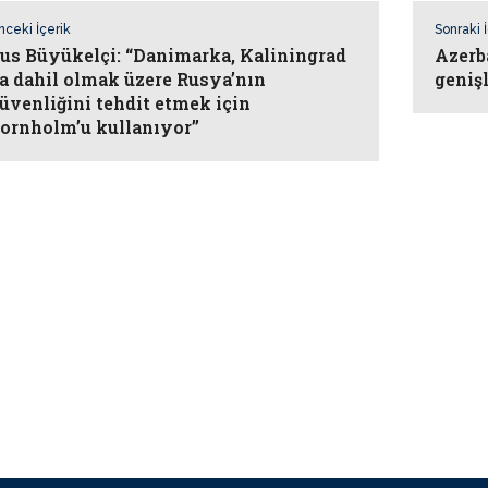
nceki İçerik
Sonraki 
us Büyükelçi: “Danimarka, Kaliningrad
Azerb
a dahil olmak üzere Rusya’nın
geniş
üvenliğini tehdit etmek için
ornholm’u kullanıyor”