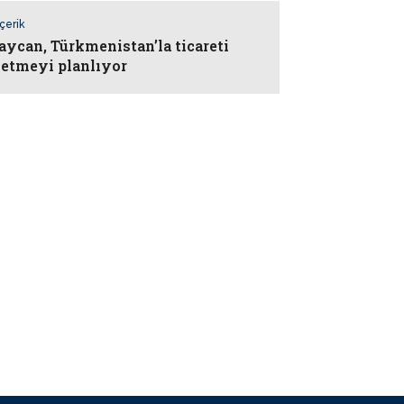
İçerik
aycan, Türkmenistan’la ticareti
letmeyi planlıyor