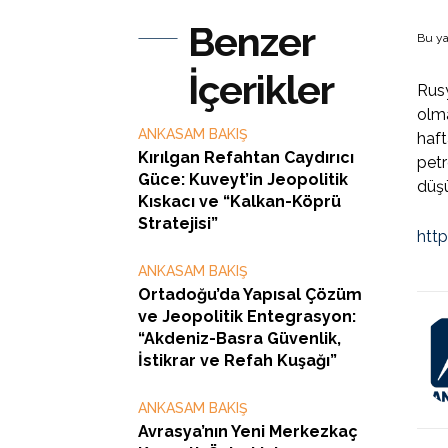
Benzer
Bu ya
İçerikler
Rusy
olma
ANKASAM BAKIŞ
haft
Kırılgan Refahtan Caydırıcı
petr
Güce: Kuveyt’in Jeopolitik
düşü
Kıskacı ve “Kalkan-Köprü
Stratejisi”
htt
ANKASAM BAKIŞ
Ortadoğu’da Yapısal Çözüm
ve Jeopolitik Entegrasyon:
“Akdeniz-Basra Güvenlik,
İstikrar ve Refah Kuşağı”
ANKASAM BAKIŞ
Avrasya’nın Yeni Merkezkaç