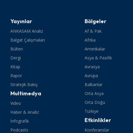
Yayınlar
Bölgeler
ANKASAM Analiz
Af & Pak
Balgat Çalışmaları
Afrika
Bülten
Amerikalar
Dergi
Asya & Pasifik
Kitap
Avrasya
Rapor
Avrupa
Stratejik Bakış
Balkanlar
Multimedya
Orta Asya
Orta Doğu
Video
Türkiye
Haber & Analiz
Etkinlikler
İnfografik
Podcasts
Konferanslar