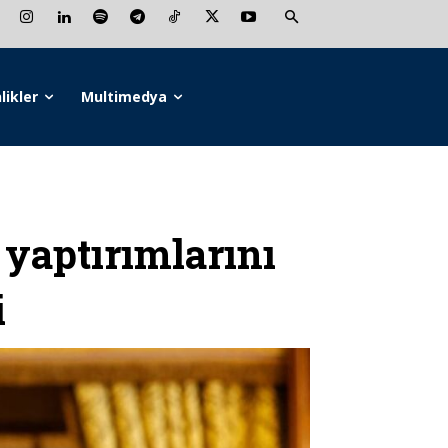
likler
Multimedya
yaptırımlarını
i