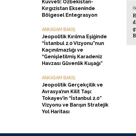
Kuvveti: Özbekistan-
Kırgızistan Ekseninde
Ö
Bölgesel Entegrasyon
R
d
g
ANKASAM BAKIŞ
B
Jeopolitik Kırılma Eşiğinde
“İstanbul 2.0 Vizyonu”nun
Kaçınılmazlığı ve
“Genişletilmiş Karadeniz
Havzası Güvenlik Kuşağı”
ANKASAM BAKIŞ
Jeopolitik Gerçekçilik ve
Avrasya’nın Kilit Taşı:
Tokayev’in “İstanbul 2.0”
Vizyonu ve Barışın Stratejik
Yol Haritası