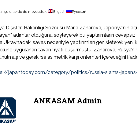
zı şu dillerde de mevcuttur:
English
Русский
a Dışişleri Bakanlığı Sözcüsü Maria Zaharova, Japonya’nın açık
yan” adımlar olduğunu söyleyerek bu yaptırımların cevapsız 
a Ukrayna’daki savaş nedeniyle yaptırımları genişleterek yeni 
olüne uygulanan tavan fiyatı düşürmüştü. Zaharova, Rusya’nın y
nülmüş ve gerekirse asimetrik karşı önlemleri içereceğini ifade
ps://japantoday.com/category/politics/russia-slams-japan
ANKASAM Admin