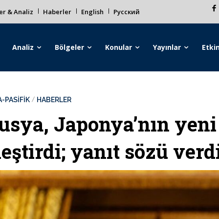
r & Analiz
Haberler
English
Русский
Analiz
Bölgeler
Konular
Yayınlar
Etkin
-PASİFİK
HABERLER
usya, Japonya’nın yeni 
leştirdi; yanıt sözü verd