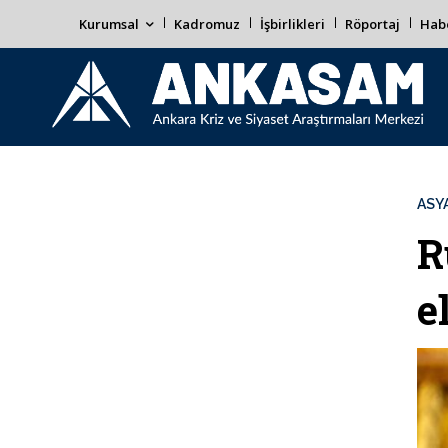
Kurumsal
Kadromuz
İşbirlikleri
Röportaj
Habe
ASYA
R
e