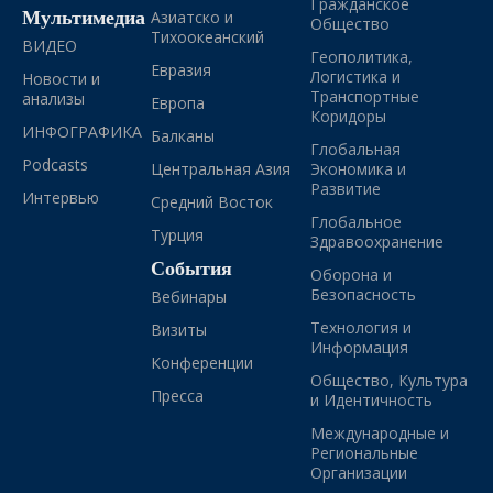
Гражданское
Мультимедиа
Азиатско и
Общество
Тихоокеанский
ВИДЕО
Геополитика,
Евразия
Логистика и
Новости и
Транспортные
анализы
Европа
Коридоры
ИНФОГРАФИКА
Балканы
Глобальная
Podcasts
Центральная Азия
Экономика и
Развитие
Интервью
Средний Восток
Глобальное
Турция
Здравоохранение
События
Оборона и
Безопасность
Вебинары
Технология и
Визиты
Информация
Конференции
Общество, Культура
Пресса
и Идентичность
Международные и
Региональные
Организации