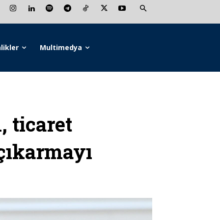
likler
Multimedya
 ticaret
 çıkarmayı