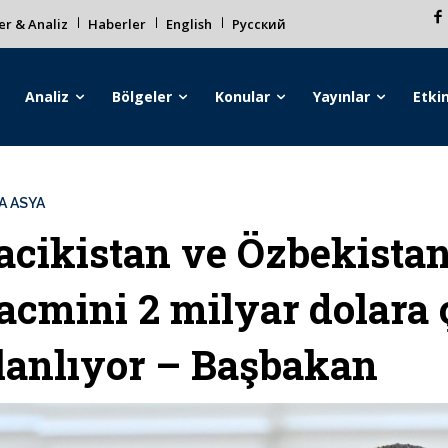
r & Analiz
Haberler
English
Русский
Analiz
Bölgeler
Konular
Yayınlar
Etkin
A ASYA
acikistan ve Özbekistan,
acmini 2 milyar dolara
lanlıyor – Başbakan