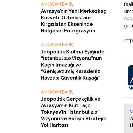
faal
ANKASAM BAKIŞ
Avrasya’nın Yeni Merkezkaç
şimd
Kuvveti: Özbekistan-
bugü
Kırgızistan Ekseninde
geçi
Bölgesel Entegrasyon
http
ANKASAM BAKIŞ
Jeopolitik Kırılma Eşiğinde
“İstanbul 2.0 Vizyonu”nun
Kaçınılmazlığı ve
“Genişletilmiş Karadeniz
Havzası Güvenlik Kuşağı”
ANKASAM BAKIŞ
Jeopolitik Gerçekçilik ve
Avrasya’nın Kilit Taşı:
Tokayev’in “İstanbul 2.0”
Ö
A
Vizyonu ve Barışın Stratejik
i
Yol Haritası