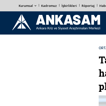
Kurumsal
Kadromuz
İşbirlikleri
Röportaj
Habe
ORT
T
h
p