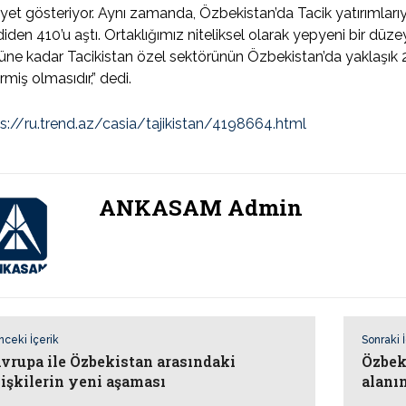
iyet gösteriyor. Aynı zamanda, Özbekistan’da Tacik yatırımlarıyl
iden 410’u aştı. Ortaklığımız niteliksel olarak yepyeni bir düzeye
ne kadar Tacikistan özel sektörünün Özbekistan’da yaklaşık 2 m
rmiş olmasıdır,” dedi.
s://ru.trend.az/casia/tajikistan/4198664.html
ANKASAM Admin
nceki İçerik
Sonraki 
vrupa ile Özbekistan arasındaki
Özbek
lişkilerin yeni aşaması
alanın