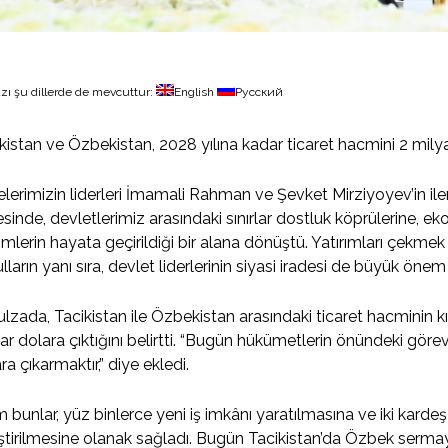
zı şu dillerde de mevcuttur:
English
Русский
kistan ve Özbekistan, 2028 yılına kadar ticaret hacmini 2 milya
elerimizin liderleri İmamali Rahman ve Şevket Mirziyoyev’in ileri 
sinde, devletlerimiz arasındaki sınırlar dostluk köprülerine, e
şimlerin hayata geçirildiği bir alana dönüştü. Yatırımları çekmek iç
lların yanı sıra, devlet liderlerinin siyasi iradesi de büyük önem
lzada, Tacikistan ile Özbekistan arasındaki ticaret hacminin k
ar dolara çıktığını belirtti. “Bugün hükümetlerin önündeki göre
ra çıkarmaktır,” diye ekledi.
 bunlar, yüz binlerce yeni iş imkânı yaratılmasına ve iki karde
eştirilmesine olanak sağladı. Bugün Tacikistan’da Özbek sermay