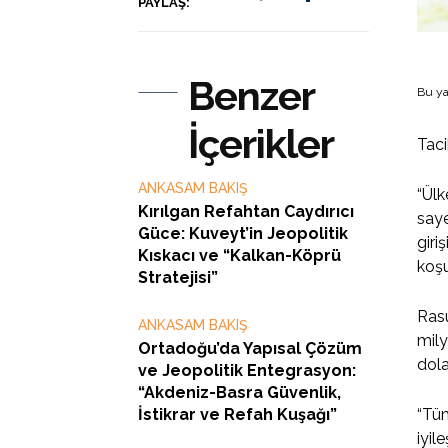
PAYLAŞ:
Benzer
Bu ya
İçerikler
Taci
ANKASAM BAKIŞ
“Ülk
Kırılgan Refahtan Caydırıcı
saye
Güce: Kuveyt’in Jeopolitik
giri
Kıskacı ve “Kalkan-Köprü
koşu
Stratejisi”
Rasu
ANKASAM BAKIŞ
mily
Ortadoğu’da Yapısal Çözüm
dola
ve Jeopolitik Entegrasyon:
“Akdeniz-Basra Güvenlik,
İstikrar ve Refah Kuşağı”
“Tüm
iyil