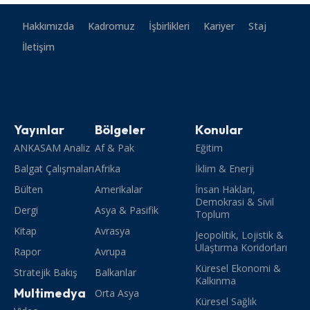
Hakkımızda
Kadromuz
İşbirlikleri
Kariyer
Staj
İletişim
Yayınlar
Bölgeler
Konular
ANKASAM Analiz
Af & Pak
Eğitim
Balgat Çalışmaları
Afrika
İklim & Enerji
Bülten
Amerikalar
İnsan Hakları,
Demokrasi & Sivil
Dergi
Asya & Pasifik
Toplum
Kitap
Avrasya
Jeopolitik, Lojistik &
Ulaştırma Koridorları
Rapor
Avrupa
Küresel Ekonomi &
Stratejik Bakış
Balkanlar
Kalkınma
Multimedya
Orta Asya
Küresel Sağlık