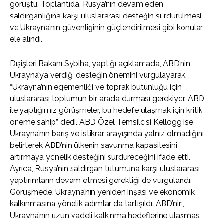
görüştü. Toplantıda, Rusya’nın devam eden
saldırganlığına karşı uluslararası desteğin sürdürülmesi
ve Ukrayna’nın güvenliğinin güçlendirilmesi gibi konular
ele alındı.
Dışişleri Bakanı Sybiha, yaptığı açıklamada, ABD’nin
Ukrayna’ya verdiği desteğin önemini vurgulayarak,
“Ukrayna’nın egemenliği ve toprak bütünlüğü için
uluslararası toplumun bir arada durması gerekiyor. ABD
ile yaptığımız görüşmeler, bu hedefe ulaşmak için kritik
öneme sahip” dedi. ABD Özel Temsilcisi Kellogg ise
Ukrayna’nın barış ve istikrar arayışında yalnız olmadığını
belirterek ABD’nin ülkenin savunma kapasitesini
artırmaya yönelik desteğini sürdüreceğini ifade etti.
Ayrıca, Rusya’nın saldırgan tutumuna karşı uluslararası
yaptırımların devam etmesi gerektiği de vurgulandı.
Görüşmede, Ukrayna’nın yeniden inşası ve ekonomik
kalkınmasına yönelik adımlar da tartışıldı. ABD’nin,
Ukrayna’nın uzun vadeli kalkınma hedeflerine ulaşması