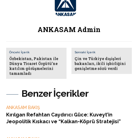
ANKASAM Admin
Önceki İçerik
Sonraki İçerik
Özbekistan, Pakistan ile
Çin ve Türkiye dışişleri
Dünya Ticaret Örgütü’ne
bakanları, ikili işbirliğini
katılım görüşmelerini
genişletme sözü verdi
tamamladı
Benzer İçerikler
ANKASAM BAKIŞ
Kırılgan Refahtan Caydırıcı Güce: Kuveyt’in
Jeopolitik Kıskacı ve “Kalkan-Köprü Stratejisi”