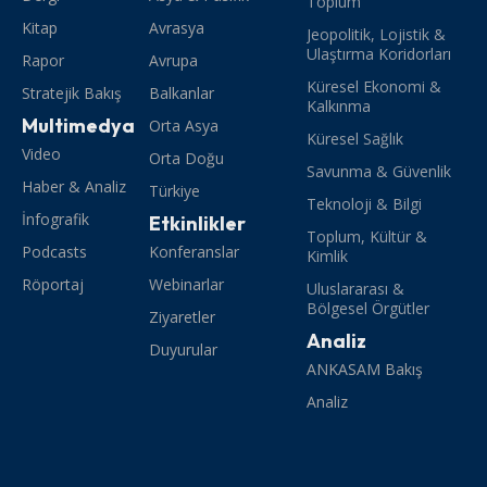
Toplum
Kitap
Avrasya
Jeopolitik, Lojistik &
Ulaştırma Koridorları
Rapor
Avrupa
Küresel Ekonomi &
Stratejik Bakış
Balkanlar
Kalkınma
Multimedya
Orta Asya
Küresel Sağlık
Video
Orta Doğu
Savunma & Güvenlik
Haber & Analiz
Türkiye
Teknoloji & Bilgi
İnfografik
Etkinlikler
Toplum, Kültür &
Podcasts
Konferanslar
Kimlik
Röportaj
Webinarlar
Uluslararası &
Bölgesel Örgütler
Ziyaretler
Analiz
Duyurular
ANKASAM Bakış
Analiz