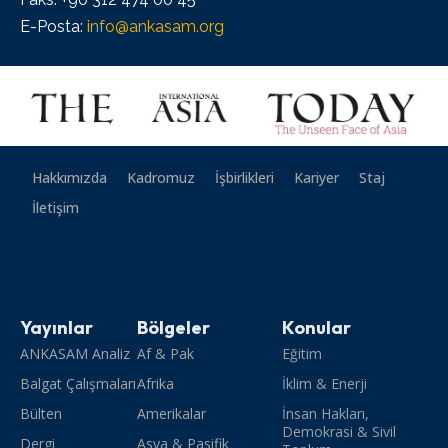
E-Posta:
info@ankasam.org
Hakkımızda
Kadromuz
İşbirlikleri
Kariyer
Staj
İletişim
Yayınlar
Bölgeler
Konular
ANKASAM Analiz
Af & Pak
Eğitim
Balgat Çalışmaları
Afrika
İklim & Enerji
Bülten
Amerikalar
İnsan Hakları,
Demokrasi & Sivil
Dergi
Asya & Pasifik