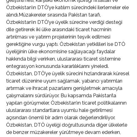
geliştirilmesi, karşılıklı ekonomik işbirliği fırsatları ve
Özbekistan’ın DTÖ’ye katılım sürecindeki ilerlemeler ele
alındı.Müzakereler sırasında Pakistan tarafı,
Özbekistan’ın DTÖ’ye üyelik sürecine verdiği desteği
dile getirerek iki ülke arasındaki ticaret hacminin
artırılması ve yatırım projelerinin teşvik edilmesi
gerektiğine vurgu yaptı. Özbekistan yetkilileri ise DTÖ
üyeliğinin ülke ekonomisine sağlayacağı faydalar
hakkında bilgi verirken, uluslararası ticaret sistemine
entegrasyon konusunda kararlılıklarını yineledi.
Özbekistan, DTÖ’ye üyelik sürecini hızlandırarak küresel
ticaret düzenine uyum sağlamak, yabancı yatırımları
artırmak ve ihracat pazarlarını genişletmek amacıyla
çalışmalarını sürdürüyor. Bu kapsamda Pakistan’la
yapılan görüşmeler, Özbekistan’ın ticaret politikalarının
uluslararası standartlara uyumlu hale getirilmesi
açısından önemli bir adım olarak değerlendiriliyor.
Özbekistan, DTÖ üyeliği doğrultusunda diğer ülkelerle
de benzer müzakereler yürütmeye devam ederken,