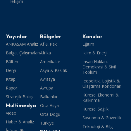
İletişim
Yayınlar
Bölgeler
Konular
ANKASAM Analiz
Af & Pak
Eğitim
Balgat Çalışmaları
Afrika
İklim & Enerji
Bülten
Amerikalar
İnsan Hakları,
Demokrasi & Sivil
Dergi
Asya & Pasifik
Toplum
Kitap
Avrasya
Jeopolitik, Lojistik &
Ulaştırma Koridorları
Rapor
Avrupa
Küresel Ekonomi &
Stratejik Bakış
Balkanlar
Kalkınma
Multimedya
Orta Asya
Küresel Sağlık
Video
Orta Doğu
Savunma & Güvenlik
Haber & Analiz
Türkiye
Teknoloji & Bilgi
İnfografik