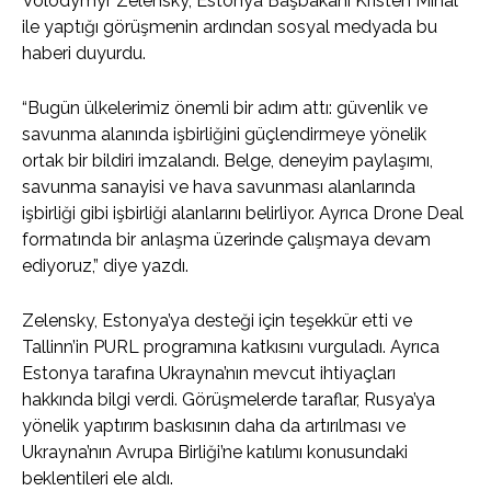
Volodymyr Zelensky, Estonya Başbakanı Kristen Mihal
ile yaptığı görüşmenin ardından sosyal medyada bu
haberi duyurdu.
“Bugün ülkelerimiz önemli bir adım attı: güvenlik ve
savunma alanında işbirliğini güçlendirmeye yönelik
ortak bir bildiri imzalandı. Belge, deneyim paylaşımı,
savunma sanayisi ve hava savunması alanlarında
işbirliği gibi işbirliği alanlarını belirliyor. Ayrıca Drone Deal
formatında bir anlaşma üzerinde çalışmaya devam
ediyoruz,” diye yazdı.
Zelensky, Estonya’ya desteği için teşekkür etti ve
Tallinn’in PURL programına katkısını vurguladı. Ayrıca
Estonya tarafına Ukrayna’nın mevcut ihtiyaçları
hakkında bilgi verdi. Görüşmelerde taraflar, Rusya’ya
yönelik yaptırım baskısının daha da artırılması ve
Ukrayna’nın Avrupa Birliği’ne katılımı konusundaki
beklentileri ele aldı.