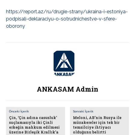
https://report.az/ru/drugie-strany/ukraina-i-estoniya-
podpisali-deklaraciyu-o-sotrudnichestve-v-sfere-
oborony
ANKASAM Admin
Önceki İçerik
Sonraki İçerik
Çin, ‘Çin adına casusluk’
Meloni, AB’nin Rusya ile
suçlamasıyla iki Çinli
müzakereler için tek bir
erkeğin mahkum edilmesi
temsilciye ihtiyacı
üzerine Birleşik Krallık’a
olduğunu belirtti