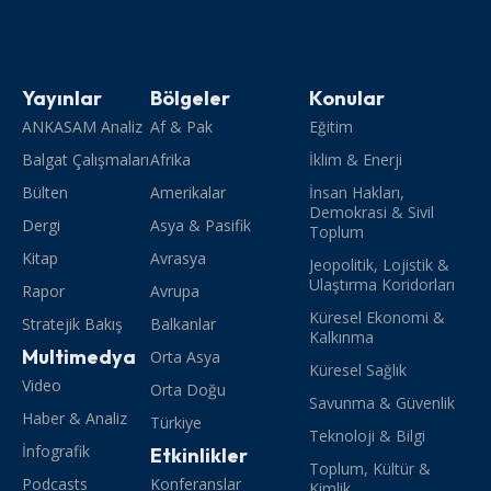
Yayınlar
Bölgeler
Konular
ANKASAM Analiz
Af & Pak
Eğitim
Balgat Çalışmaları
Afrika
İklim & Enerji
Bülten
Amerikalar
İnsan Hakları,
Demokrasi & Sivil
Dergi
Asya & Pasifik
Toplum
Kitap
Avrasya
Jeopolitik, Lojistik &
Ulaştırma Koridorları
Rapor
Avrupa
Küresel Ekonomi &
Stratejik Bakış
Balkanlar
Kalkınma
Multimedya
Orta Asya
Küresel Sağlık
Video
Orta Doğu
Savunma & Güvenlik
Haber & Analiz
Türkiye
Teknoloji & Bilgi
İnfografik
Etkinlikler
Toplum, Kültür &
Podcasts
Konferanslar
Kimlik