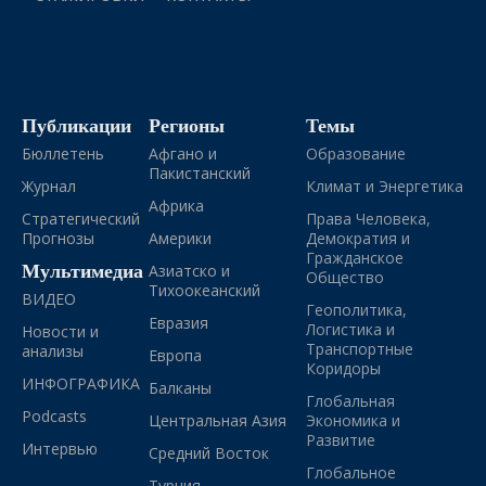
Публикации
Регионы
Темы
Бюллетень
Афгано и
Образование
Пакистанский
Журнал
Климат и Энергетика
Африка
Стратегический
Права Человека,
Прогнозы
Америки
Демократия и
Гражданское
Мультимедиа
Азиатско и
Общество
Тихоокеанский
ВИДЕО
Геополитика,
Евразия
Логистика и
Новости и
Транспортные
анализы
Европа
Коридоры
ИНФОГРАФИКА
Балканы
Глобальная
Podcasts
Центральная Азия
Экономика и
Развитие
Интервью
Средний Восток
Глобальное
Турция