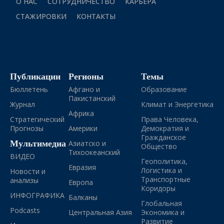
О НАС
СОТРУДНИЧЕСТВО
КАРЬЕРА
СТАЖИРОВКИ
КОНТАКТЫ
Публикации
Регионы
Темы
Бюллетень
Афгано и
Образование
Пакистанский
Журнал
Климат и Энергетика
Африка
Стратегический
Права Человека,
Прогнозы
Америки
Демократия и
Гражданское
Мультимедиа
Азиатско и
Общество
Тихоокеанский
ВИДЕО
Геополитика,
Евразия
Логистика и
Новости и
Транспортные
анализы
Европа
Коридоры
ИНФОГРАФИКА
Балканы
Глобальная
Podcasts
Центральная Азия
Экономика и
Развитие