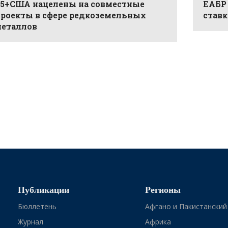
5+США нацелены на совместные
ЕАБР
роекты в сфере редкоземельных
ставк
еталлов
Публикации
Регионы
Бюллетень
Афгано и Пакистанский
Журнал
Африка