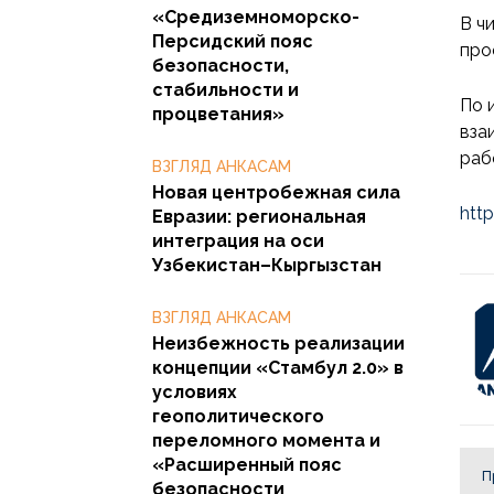
«Средиземноморско-
В ч
Персидский пояс
про
безопасности,
стабильности и
По 
процветания»
вза
раб
ВЗГЛЯД АНКАСАМ
Новая центробежная сила
htt
Евразии: региональная
интеграция на оси
Узбекистан–Кыргызстан
ВЗГЛЯД АНКАСАМ
Неизбежность реализации
концепции «Стамбул 2.0» в
условиях
геополитического
переломного момента и
«Расширенный пояс
П
безопасности