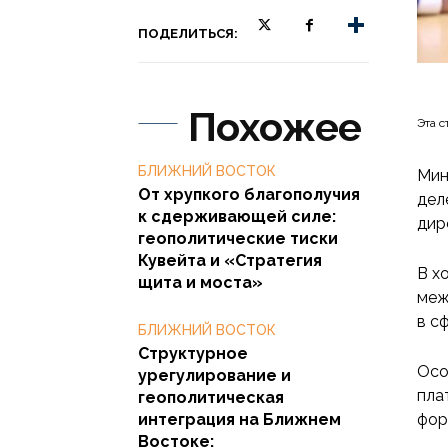
ПОДЕЛИТЬСЯ:
Похожее
Эта с
БЛИЖНИЙ ВОСТОК
Мин
От хрупкого благополучия
дел
к сдерживающей силе:
дир
геополитические тиски
Кувейта и «Стратегия
В х
щита и моста»
меж
в с
БЛИЖНИЙ ВОСТОК
Структурное
Осо
урегулирование и
пла
геополитическая
интеграция на Ближнем
фор
Востоке: