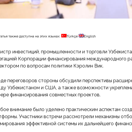
татья также доступна на этих языках:
Türkçe
English
истр инвестиций, промышленности и торговли Узбекиста
егацией Корпорации финансирования международного раз
ектором по вопросам политики Кэролин Вик.
оде переговоров стороны обсудили перспективы расшир
ду Узбекистаном и США, а также возможности укреплени
фере финансирования совместных проектов.
бое внимание было уделено практическим аспектам соз
тформы. Участники встречи рассмотрели механизмы отбо
мирования эффективной системы их дальнейшего финанс