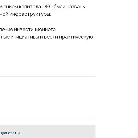
ечением капитала DFC были названы
ьной инфраструктуры.
ление инвестиционного
тные инициативы и вести практическую
щая статья