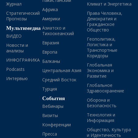
Пакистанский
Журнал
Климат и Энергетика
Африка
Стратегический
Права Человека,
Прогнозы
Америки
Демократия и
Гражданское
Мультимедиа
Азиатско и
Общество
Тихоокеанский
ВИДЕО
Геополитика,
Евразия
Логистика и
Новости и
Транспортные
анализы
Европа
Коридоры
ИНФОГРАФИКА
Балканы
Глобальная
Podcasts
Центральная Азия
Экономика и
Развитие
Интервью
Средний Восток
Глобальное
Турция
Здравоохранение
События
Оборона и
Безопасность
Вебинары
Технология и
Визиты
Информация
Конференции
Общество, Культура
Пресса
и Идентичность