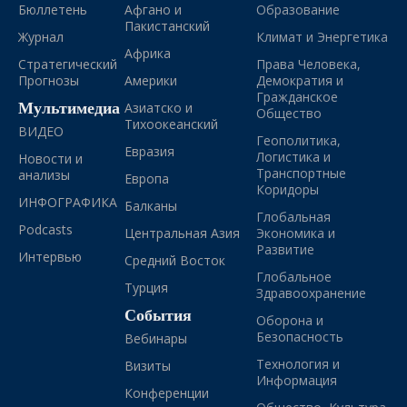
Бюллетень
Афгано и
Образование
Пакистанский
Журнал
Климат и Энергетика
Африка
Стратегический
Права Человека,
Прогнозы
Америки
Демократия и
Гражданское
Мультимедиа
Азиатско и
Общество
Тихоокеанский
ВИДЕО
Геополитика,
Евразия
Логистика и
Новости и
Транспортные
анализы
Европа
Коридоры
ИНФОГРАФИКА
Балканы
Глобальная
Podcasts
Центральная Азия
Экономика и
Развитие
Интервью
Средний Восток
Глобальное
Турция
Здравоохранение
События
Оборона и
Безопасность
Вебинары
Технология и
Визиты
Информация
Конференции