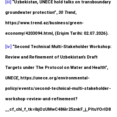
[iii]
“Uzbekistan, UNECE hold talks on transboundary
groundwater protection”,
30 Trend
,
https://www.trend.az/business/green-
economy/4203094.html, (Erişim Tarihi: 02.07.2026).
[iv]
“Second Technical Multi-Stakeholder Workshop:
Review and Refinement of Uzbekistan’s Draft
Targets under The Protocol on Water and Health”,
UNECE
, https://unece.org/environmental-
policy/events/second-technical-multi-stakeholder-
workshop-review-and-refinement?
__cf_chl_f_tk=IbjOzUMwC486Ir25znkF_j_PltuYOrID8