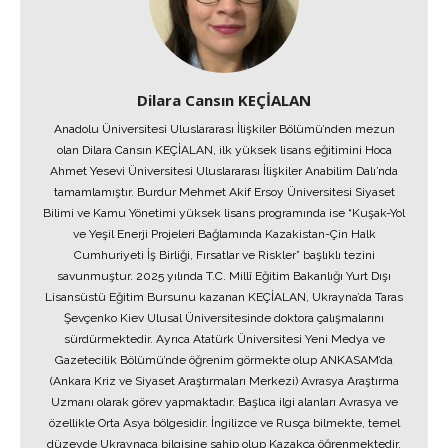
Dilara Cansın KEÇİALAN
Anadolu Üniversitesi Uluslararası İlişkiler Bölümü’nden mezun
olan Dilara Cansın KEÇİALAN, ilk yüksek lisans eğitimini Hoca
Ahmet Yesevi Üniversitesi Uluslararası İlişkiler Anabilim Dalı’nda
tamamlamıştır. Burdur Mehmet Akif Ersoy Üniversitesi Siyaset
Bilimi ve Kamu Yönetimi yüksek lisans programında ise “Kuşak-Yol
ve Yeşil Enerji Projeleri Bağlamında Kazakistan-Çin Halk
Cumhuriyeti İş Birliği, Fırsatlar ve Riskler” başlıklı tezini
savunmuştur. 2025 yılında T.C. Millî Eğitim Bakanlığı Yurt Dışı
Lisansüstü Eğitim Bursunu kazanan KEÇİALAN, Ukrayna’da Taras
Şevçenko Kiev Ulusal Üniversitesinde doktora çalışmalarını
sürdürmektedir. Ayrıca Atatürk Üniversitesi Yeni Medya ve
Gazetecilik Bölümü’nde öğrenim görmekte olup ANKASAM’da
(Ankara Kriz ve Siyaset Araştırmaları Merkezi) Avrasya Araştırma
Uzmanı olarak görev yapmaktadır. Başlıca ilgi alanları Avrasya ve
özellikle Orta Asya bölgesidir. İngilizce ve Rusça bilmekte, temel
düzeyde Ukraynaca bilgisine sahip olup Kazakça öğrenmektedir.