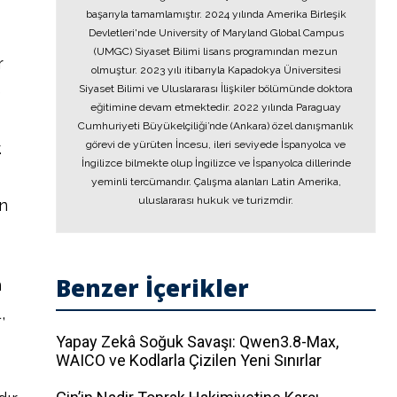
başarıyla tamamlamıştır. 2024 yılında Amerika Birleşik
Devletleri'nde University of Maryland Global Campus
(UMGC) Siyaset Bilimi lisans programından mezun
r
olmuştur. 2023 yılı itibarıyla Kapadokya Üniversitesi
e
Siyaset Bilimi ve Uluslararası İlişkiler bölümünde doktora
eğitimine devam etmektedir. 2022 yılında Paraguay
Cumhuriyeti Büyükelçiliği’nde (Ankara) özel danışmanlık
görevi de yürüten İncesu, ileri seviyede İspanyolca ve
.
İngilizce bilmekte olup İngilizce ve İspanyolca dillerinde
yeminli tercümandır. Çalışma alanları Latin Amerika,
uluslararası hukuk ve turizmdir.
in
Benzer İçerikler
n
,
Yapay Zekâ Soğuk Savaşı: Qwen3.8-Max,
WAICO ve Kodlarla Çizilen Yeni Sınırlar