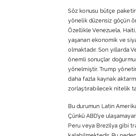
Söz konusu bütçe paketini
yönelik düzensiz göçün ö
Özellikle Venezuela, Hait
yaşanan ekonomik ve siya
olmaktadır. Son yıllarda 
önemli sonuçlar doğurmuş
yönelmiştir. Trump yönetim
daha fazla kaynak aktarma
zorlaştırabilecek nitelik t
Bu durumun Latin Amerika
Çünkü ABD’ye ulaşamayan 
Peru veya Brezilya gibi t
kalabilmektedir. Bu neden