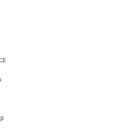
ICE
,
u
gi