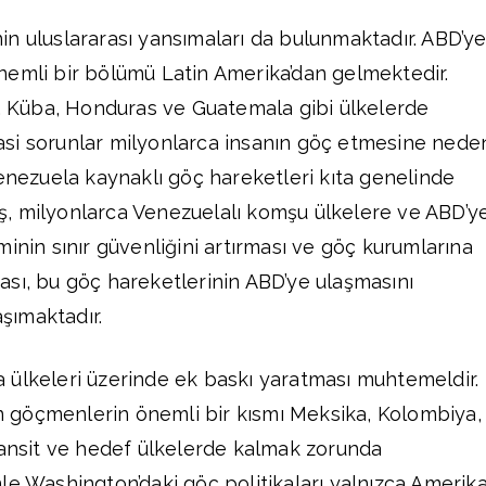
n uluslararası yansımaları da bulunmaktadır. ABD’y
nemli bir bölümü Latin Amerika’dan gelmektedir.
i, Küba, Honduras ve Guatemala gibi ülkelerde
si sorunlar milyonlarca insanın göç etmesine nede
Venezuela kaynaklı göç hareketleri kıta genelinde
, milyonlarca Venezuelalı komşu ülkelere ve ABD’y
inin sınır güvenliğini artırması ve göç kurumlarına
sı, bu göç hareketlerinin ABD’ye ulaşmasını
aşımaktadır.
 ülkeleri üzerinde ek baskı yaratması muhtemeldir.
göçmenlerin önemli bir kısmı Meksika, Kolombiya,
ransit ve hedef ülkelerde kalmak zorunda
le Washington’daki göç politikaları yalnızca Amerik