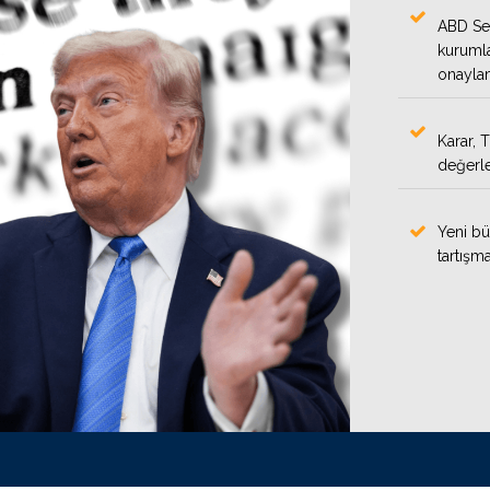
ABD Sen
kurumla
onaylam
Karar, 
değerle
Yeni bü
tartışma