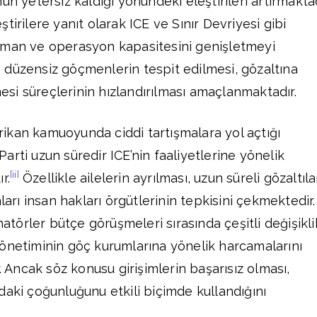
ün yetersiz kaldığı yönündeki eleştirileri artırmaktad
tirilere yanıt olarak ICE ve Sınır Devriyesi gibi
pman ve operasyon kapasitesini genişletmeyi
 düzensiz göçmenlerin tespit edilmesi, gözaltına
lmesi süreçlerinin hızlandırılması amaçlanmaktadır.
ikan kamuoyunda ciddi tartışmalara yol açtığı
rti uzun süredir ICE’nin faaliyetlerine yönelik
[ii]
r.
Özellikle ailelerin ayrılması, uzun süreli gözaltıla
ları insan hakları örgütlerinin tepkisini çekmektedir.
örler bütçe görüşmeleri sırasında çeşitli değişikli
önetiminin göç kurumlarına yönelik harcamalarını
r. Ancak söz konusu girişimlerin başarısız olması,
daki çoğunluğunu etkili biçimde kullandığını