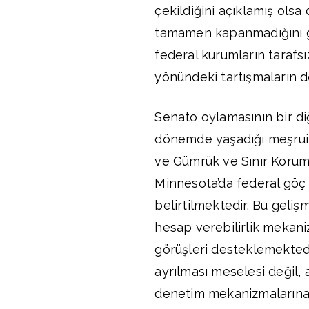
çekildiğini açıklamış olsa
tamamen kapanmadığını g
federal kurumların tarafsız
yönündeki tartışmaların 
Senato oylamasının bir di
dönemde yaşadığı meşruiyet
ve Gümrük ve Sınır Koru
Minnesota’da federal göç g
belirtilmektedir. Bu gelişm
hesap verebilirlik mekani
görüşleri desteklemektedi
ayrılması meselesi değil,
denetim mekanizmalarına t