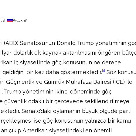
lish
Русский
eri (ABD) Senatosu’nun Donald Trump yönetiminin gö
ilyar dolarlık ek kaynak aktarılmasını öngören bütç
rikan iç siyasetinde göç konusunun ne derece
[i]
 geldiğini bir kez daha göstermektedir.
Söz konus
 Göçmenlik ve Gümrük Muhafaza Dairesi (ICE) ile
sı, Trump yönetiminin ikinci döneminde göç
ve güvenlik odaklı bir çerçevede şekillendirilmeye
ektedir. Senato’daki oylamanın büyük ölçüde parti
gerçekleşmesi ise göç konusunun yalnızca bir kamu
tan çıkıp Amerikan siyasetindeki en önemli