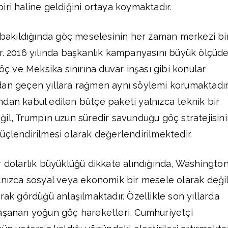
iri haline geldiğini ortaya koymaktadır.
e bakıldığında göç meselesinin her zaman merkezi bi
r. 2016 yılında başkanlık kampanyasını büyük ölçüd
göç ve Meksika sınırına duvar inşası gibi konular
dan geçen yıllara rağmen aynı söylemi korumaktadır
dan kabul edilen bütçe paketi yalnızca teknik bir
il, Trump’ın uzun süredir savunduğu göç stratejisin
üçlendirilmesi olarak değerlendirilmektedir.
r dolarlık büyüklüğü dikkate alındığında, Washingto
lnızca sosyal veya ekonomik bir mesele olarak değil
rak gördüğü anlaşılmaktadır. Özellikle son yıllarda
yaşanan yoğun göç hareketleri, Cumhuriyetçi