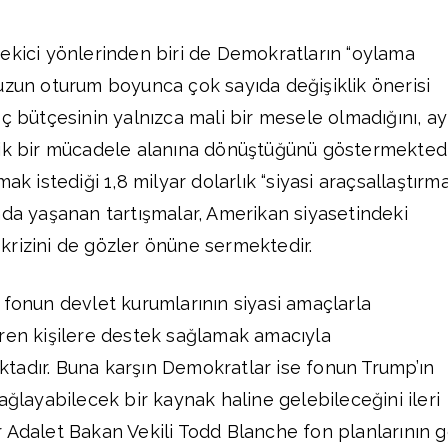
ekici yönlerinden biri de Demokratların “oylama
uzun oturum boyunca çok sayıda değişiklik önerisi
ç bütçesinin yalnızca mali bir mesele olmadığını, ay
jik bir mücadele alanına dönüştüğünü göstermektedi
ak istediği 1,8 milyar dolarlık “siyasi araçsallaştırm
nda yaşanan tartışmalar, Amerikan siyasetindeki
rizini de gözler önüne sermektedir.
 fonun devlet kurumlarının siyasi amaçlarla
ren kişilere destek sağlamak amacıyla
tadır. Buna karşın Demokratlar ise fonun Trump’ın
ağlayabilecek bir kaynak haline gelebileceğini ileri
 Adalet Bakan Vekili Todd Blanche fon planlarının g