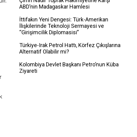
Çin’in Nadir Toprak Hakimiyetine Karşı
ır.
ABD’nin Madagaskar Hamlesi
İttifakın Yeni Dengesi: Türk-Amerikan
İlişkilerinde Teknoloji Sermayesi ve
“Girişimcilik Diplomasisi”
Türkiye-Irak Petrol Hattı, Körfez Çıkışlarına
Alternatif Olabilir mi?
Kolombiya Devlet Başkanı Petro’nun Küba
Ziyareti
r
k