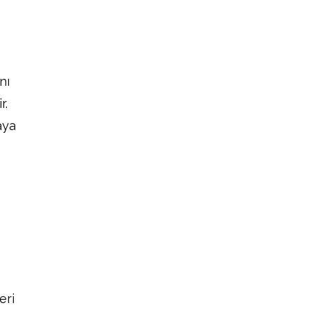
nı
r.
aya
eri