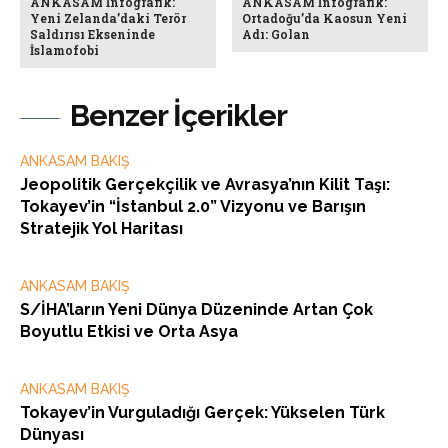
ANKASAM İnfografik:
ANKASAM İnfografik:
Yeni Zelanda’daki Terör
Ortadoğu’da Kaosun Yeni
Saldırısı Ekseninde
Adı: Golan
İslamofobi
Benzer İçerikler
ANKASAM BAKIŞ
Jeopolitik Gerçekçilik ve Avrasya’nın Kilit Taşı:
Tokayev’in “İstanbul 2.0” Vizyonu ve Barışın
Stratejik Yol Haritası
ANKASAM BAKIŞ
S/İHA’ların Yeni Dünya Düzeninde Artan Çok
Boyutlu Etkisi ve Orta Asya
ANKASAM BAKIŞ
Tokayev’in Vurguladığı Gerçek: Yükselen Türk
Dünyası