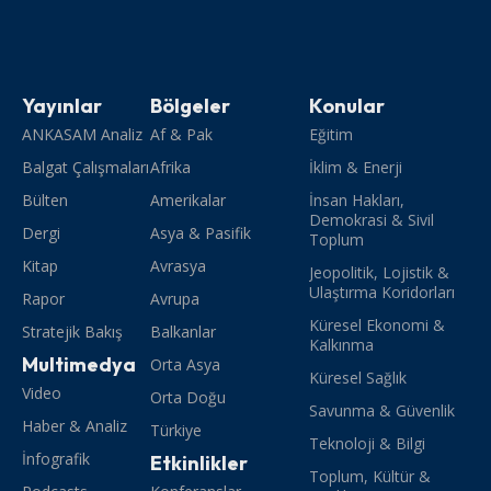
Yayınlar
Bölgeler
Konular
ANKASAM Analiz
Af & Pak
Eğitim
Balgat Çalışmaları
Afrika
İklim & Enerji
Bülten
Amerikalar
İnsan Hakları,
Demokrasi & Sivil
Dergi
Asya & Pasifik
Toplum
Kitap
Avrasya
Jeopolitik, Lojistik &
Ulaştırma Koridorları
Rapor
Avrupa
Küresel Ekonomi &
Stratejik Bakış
Balkanlar
Kalkınma
Multimedya
Orta Asya
Küresel Sağlık
Video
Orta Doğu
Savunma & Güvenlik
Haber & Analiz
Türkiye
Teknoloji & Bilgi
İnfografik
Etkinlikler
Toplum, Kültür &