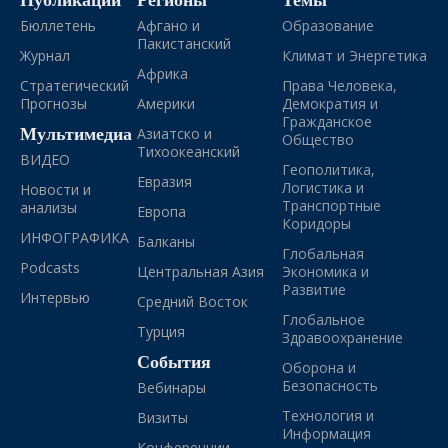
Бюллетень
Афгано и
Образование
Пакистанский
Журнал
Климат и Энергетика
Африка
Стратегический
Права Человека,
Прогнозы
Америки
Демократия и
Гражданское
Мультимедиа
Азиатско и
Общество
Тихоокеанский
ВИДЕО
Геополитика,
Евразия
Логистика и
Новости и
Транспортные
анализы
Европа
Коридоры
ИНФОГРАФИКА
Балканы
Глобальная
Podcasts
Центральная Азия
Экономика и
Развитие
Интервью
Средний Восток
Глобальное
Турция
Здравоохранение
События
Оборона и
Безопасность
Вебинары
Технология и
Визиты
Информация
Конференции