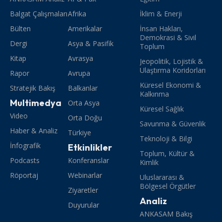
Balgat Çalışmaları
Afrika
İklim & Enerji
Bülten
Amerikalar
İnsan Hakları,
Demokrasi & Sivil
Dergi
Asya & Pasifik
Toplum
Kitap
Avrasya
Jeopolitik, Lojistik &
Ulaştırma Koridorları
Rapor
Avrupa
Küresel Ekonomi &
Stratejik Bakış
Balkanlar
Kalkınma
Multimedya
Orta Asya
Küresel Sağlık
Video
Orta Doğu
Savunma & Güvenlik
Haber & Analiz
Türkiye
Teknoloji & Bilgi
İnfografik
Etkinlikler
Toplum, Kültür &
Podcasts
Konferanslar
Kimlik
Röportaj
Webinarlar
Uluslararası &
Bölgesel Örgütler
Ziyaretler
Analiz
Duyurular
ANKASAM Bakış