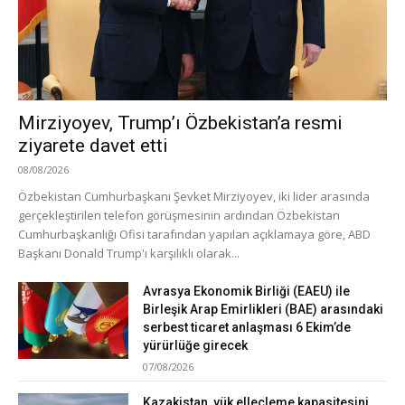
Mirziyoyev, Trump’ı Özbekistan’a resmi
ziyarete davet etti
08/08/2026
Özbekistan Cumhurbaşkanı Şevket Mirziyoyev, iki lider arasında
gerçekleştirilen telefon görüşmesinin ardından Özbekistan
Cumhurbaşkanlığı Ofisi tarafından yapılan açıklamaya göre, ABD
Başkanı Donald Trump'ı karşılıklı olarak...
Avrasya Ekonomik Birliği (EAEU) ile
Birleşik Arap Emirlikleri (BAE) arasındaki
serbest ticaret anlaşması 6 Ekim’de
yürürlüğe girecek
07/08/2026
Kazakistan, yük elleçleme kapasitesini