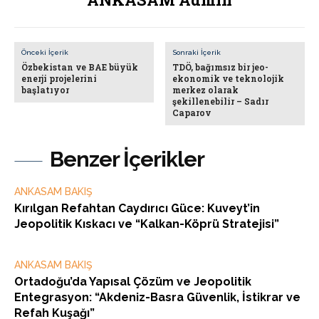
Önceki İçerik
Sonraki İçerik
Özbekistan ve BAE büyük
TDÖ, bağımsız bir jeo-
enerji projelerini
ekonomik ve teknolojik
başlatıyor
merkez olarak
şekillenebilir – Sadır
Caparov
Benzer İçerikler
ANKASAM BAKIŞ
Kırılgan Refahtan Caydırıcı Güce: Kuveyt’in
Jeopolitik Kıskacı ve “Kalkan-Köprü Stratejisi”
ANKASAM BAKIŞ
Ortadoğu’da Yapısal Çözüm ve Jeopolitik
Entegrasyon: “Akdeniz-Basra Güvenlik, İstikrar ve
Refah Kuşağı”