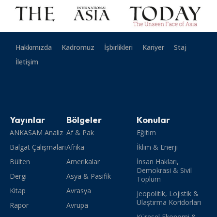
Hakkımızda
Kadromuz
İşbirlikleri
Kariyer
Staj
İletişim
Yayınlar
Bölgeler
Konular
ANKASAM Analiz
Af & Pak
Eğitim
Balgat Çalışmaları
Afrika
İklim & Enerji
Bülten
Amerikalar
İnsan Hakları,
Demokrasi & Sivil
Dergi
Asya & Pasifik
Toplum
Kitap
Avrasya
Jeopolitik, Lojistik &
Ulaştırma Koridorları
Rapor
Avrupa
Küresel Ekonomi &