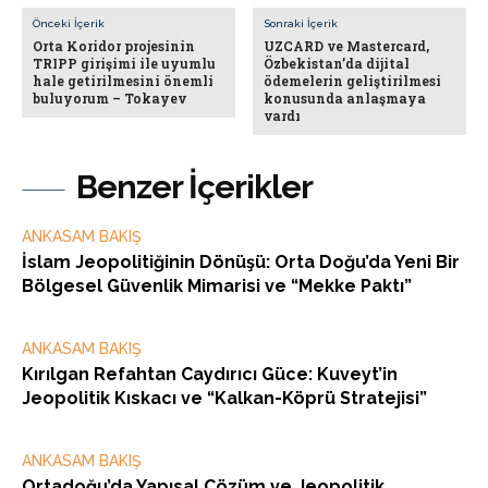
Önceki İçerik
Sonraki İçerik
Orta Koridor projesinin
UZCARD ve Mastercard,
TRIPP girişimi ile uyumlu
Özbekistan’da dijital
hale getirilmesini önemli
ödemelerin geliştirilmesi
buluyorum – Tokayev
konusunda anlaşmaya
vardı
Benzer İçerikler
ANKASAM BAKIŞ
İslam Jeopolitiğinin Dönüşü: Orta Doğu’da Yeni Bir
Bölgesel Güvenlik Mimarisi ve “Mekke Paktı”
ANKASAM BAKIŞ
Kırılgan Refahtan Caydırıcı Güce: Kuveyt’in
Jeopolitik Kıskacı ve “Kalkan-Köprü Stratejisi”
ANKASAM BAKIŞ
Ortadoğu’da Yapısal Çözüm ve Jeopolitik