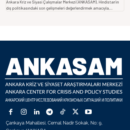
Ankara Kriz ve Siyasi Çalışmalar Merkezi (ANKASAM), Hindistan’ın
dış politikasındaki son gelişmeleri değerlendirmek amacıyla,...
Çankaya Mahallesi, Cemal Nadir Sokak, No: 9,