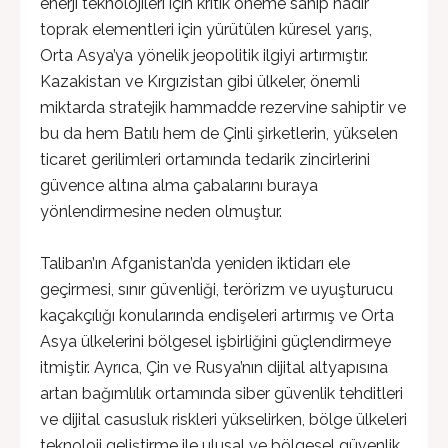
enerji teknolojileri için kritik öneme sahip nadir
toprak elementleri için yürütülen küresel yarış,
Orta Asya’ya yönelik jeopolitik ilgiyi artırmıştır.
Kazakistan ve Kırgızistan gibi ülkeler, önemli
miktarda stratejik hammadde rezervine sahiptir ve
bu da hem Batılı hem de Çinli şirketlerin, yükselen
ticaret gerilimleri ortamında tedarik zincirlerini
güvence altına alma çabalarını buraya
yönlendirmesine neden olmuştur.
Taliban’ın Afganistan’da yeniden iktidarı ele
geçirmesi, sınır güvenliği, terörizm ve uyuşturucu
kaçakçılığı konularında endişeleri artırmış ve Orta
Asya ülkelerini bölgesel işbirliğini güçlendirmeye
itmiştir. Ayrıca, Çin ve Rusya’nın dijital altyapısına
artan bağımlılık ortamında siber güvenlik tehditleri
ve dijital casusluk riskleri yükselirken, bölge ülkeleri
teknoloji geliştirme ile ulusal ve bölgesel güvenlik