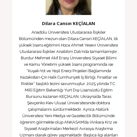
Dilara Cansın KEÇİALAN
Anadolu Üniversitesi Uluslararası İlişkiler
Bölümü’nden mezun olan Dilara Cansın KEÇİALAN, ilk
yüksek lisans eğitimini Hoca Ahmet Yesevi Üniversitesi
Uluslararası İlişkiler Anabilim Dalı’nda tamamlamıştır.
Burdur Mehmet Akif Ersoy Üniversitesi Siyaset Bilimi
ve Kamu Yönetimi yüksek lisans programında ise
“Kuşak-Yol ve Yeşil Enerji Projeleri Bağlamında
Kazakistan-Çin Halk Cumhuriyeti İş Birliği, Fırsatlar ve
Riskler” başlıklı tezini savunmuştur. 2025 yılında T.C.
Millî Eğitim Bakanlığı Yurt Dışı Lisansüstü Eğitim
Bursunu kazanan KEÇİALAN, Ukrayna’da Taras
Şevçenko Kiev Ulusal Üniversitesinde doktora
çalışmalarını sürdürmektedir. Ayrıca Atatürk
Üniversitesi Yeni Medya ve Gazetecilik Bölümü’nde
öğrenim görmekte olup ANKASAM’da (Ankara Kriz ve
Siyaset Araştırmaları Merkezi) Avrasya Araştırma
Uzmanı olarak görev yapmaktadır. Başlıca ilgi alanları