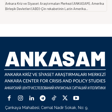
Ankara Kriz ve Siyaset Araştırmaları Merkezi (ANKASAM), Amerika
Birleşik Devletleri (ABD)-Çin rekabetinin Latin Amerika...
Çankaya Mahallesi, Cemal Nadir Sokak, No: 9,