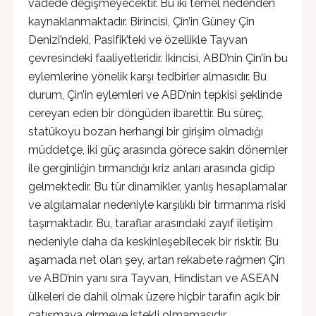
vadede değişmeyecektir. Bu iki temel nedenden
kaynaklanmaktadır. Birincisi, Çin’in Güney Çin
Denizi’ndeki, Pasifik’teki ve özellikle Tayvan
çevresindeki faaliyetleridir. İkincisi, ABD’nin Çin’in bu
eylemlerine yönelik karşı tedbirler almasıdır. Bu
durum, Çin’in eylemleri ve ABD’nin tepkisi şeklinde
cereyan eden bir döngüden ibarettir. Bu süreç,
statükoyu bozan herhangi bir girişim olmadığı
müddetçe, iki güç arasında görece sakin dönemler
ile gerginliğin tırmandığı kriz anları arasında gidip
gelmektedir. Bu tür dinamikler, yanlış hesaplamalar
ve algılamalar nedeniyle karşılıklı bir tırmanma riski
taşımaktadır. Bu, taraflar arasındaki zayıf iletişim
nedeniyle daha da keskinleşebilecek bir risktir. Bu
aşamada net olan şey, artan rekabete rağmen Çin
ve ABD’nin yanı sıra Tayvan, Hindistan ve ASEAN
ülkeleri de dahil olmak üzere hiçbir tarafın açık bir
çatışmaya girmeye istekli olmamasıdır.