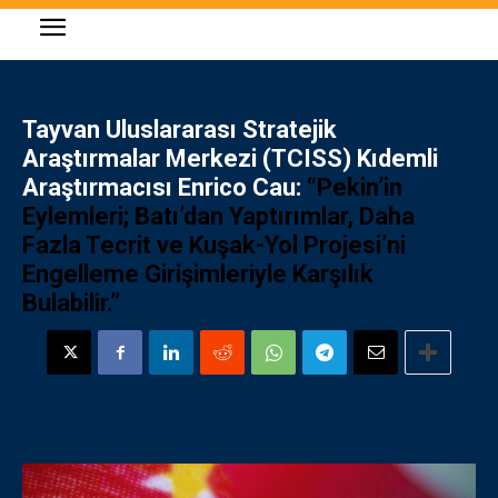
Tayvan Uluslararası Stratejik
Araştırmalar Merkezi (TCISS) Kıdemli
Araştırmacısı Enrico Cau:
“Pekin’in
Eylemleri; Batı’dan Yaptırımlar, Daha
Fazla Tecrit ve Kuşak-Yol Projesi’ni
Engelleme Girişimleriyle Karşılık
Bulabilir.”