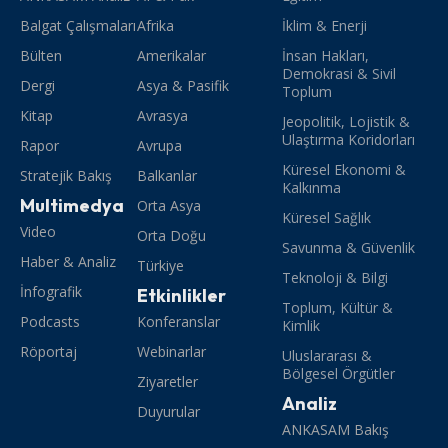
Balgat Çalışmaları
Afrika
İklim & Enerji
Bülten
Amerikalar
İnsan Hakları,
Demokrasi & Sivil
Dergi
Asya & Pasifik
Toplum
Kitap
Avrasya
Jeopolitik, Lojistik &
Ulaştırma Koridorları
Rapor
Avrupa
Küresel Ekonomi &
Stratejik Bakış
Balkanlar
Kalkınma
Multimedya
Orta Asya
Küresel Sağlık
Video
Orta Doğu
Savunma & Güvenlik
Haber & Analiz
Türkiye
Teknoloji & Bilgi
İnfografik
Etkinlikler
Toplum, Kültür &
Podcasts
Konferanslar
Kimlik
Röportaj
Webinarlar
Uluslararası &
Bölgesel Örgütler
Ziyaretler
Analiz
Duyurular
ANKASAM Bakış