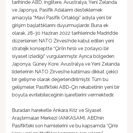
tarihinde ABD, İngiltere, Avustralya, Yeni Zelanda
ve Japonya, Pasifik Adalarını desteklemek
amacıyla “Mavi Pasifik Ortaklığı” adıyla yeni bir
girişim başlattıklarını duyurmuşlardır. Buna ek
olarak, 28-30 Haziran 2022 tarihlerinde Madrid’de
düzenlenen NATO Zirvesi’nde kabul edilen yeni
stratejik konseptte “Çin’in hırslı ve zorlayıcı bir
siyaset izlediği” vurgulanmıştır. Ayrıca bölgeden
Japonya, Güney Kore, Avustralya ve Yeni Zelanda
liderlerinin NATO Zirvesi’ne katılması dikkat çekici
bir gelişme olarak değerlendirilmiştir. Tüm bu
gelişmeler, Pasifik’teki ABD-Çin rekabetinin yeni bir
boyuta evrilebileceğinin işaretlerini vermektedir.
Buradan hareketle Ankara Kriz ve Siyaset
Araştırmaları Merkezi (ANKASAM), ABD’nin
Pasifik’teki son hamlelerini ve bu kapsamda “Çin’e