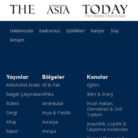
Hakkımızda
Kadromuz
İşbirlikleri
Kariyer
Staj
İletişim
Yayınlar
Bölgeler
Konular
ANKASAM Analiz
Af & Pak
Eğitim
Balgat Çalışmaları
Afrika
İklim & Enerji
Bülten
Amerikalar
İnsan Hakları,
Demokrasi & Sivil
Dergi
Asya & Pasifik
Toplum
Kitap
Avrasya
Jeopolitik, Lojistik &
Ulaştırma Koridorları
Rapor
Avrupa