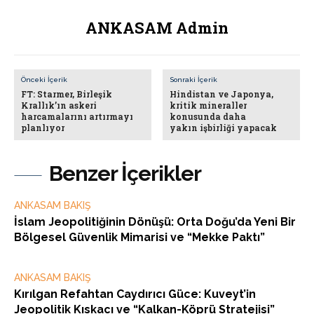
ANKASAM Admin
Önceki İçerik
Sonraki İçerik
FT: Starmer, Birleşik
Hindistan ve Japonya,
Krallık’ın askeri
kritik mineraller
harcamalarını artırmayı
konusunda daha
planlıyor
yakın işbirliği yapacak
Benzer İçerikler
ANKASAM BAKIŞ
İslam Jeopolitiğinin Dönüşü: Orta Doğu’da Yeni Bir
Bölgesel Güvenlik Mimarisi ve “Mekke Paktı”
ANKASAM BAKIŞ
Kırılgan Refahtan Caydırıcı Güce: Kuveyt’in
Jeopolitik Kıskacı ve “Kalkan-Köprü Stratejisi”