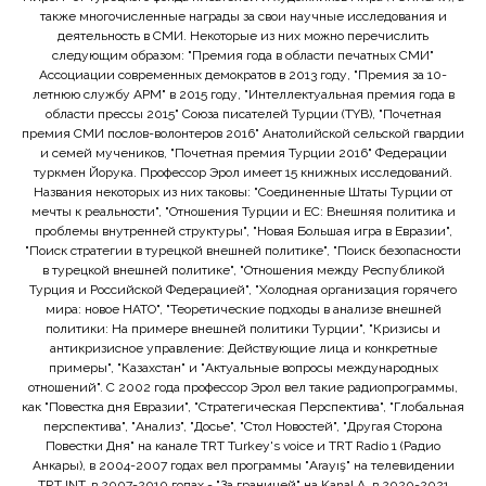
также многочисленные награды за свои научные исследования и
деятельность в СМИ. Некоторые из них можно перечислить
следующим образом: "Премия года в области печатных СМИ"
Ассоциации современных демократов в 2013 году, "Премия за 10-
летнюю службу APM" в 2015 году, "Интеллектуальная премия года в
области прессы 2015" Союза писателей Турции (TYB), "Почетная
премия СМИ послов-волонтеров 2016" Анатолийской сельской гвардии
и семей мучеников, "Почетная премия Турции 2016" Федерации
туркмен Йорука. Профессор Эрол имеет 15 книжных исследований.
Названия некоторых из них таковы: "Соединенные Штаты Турции от
мечты к реальности", "Отношения Турции и ЕС: Внешняя политика и
проблемы внутренней структуры", "Новая Большая игра в Евразии",
"Поиск стратегии в турецкой внешней политике", "Поиск безопасности
в турецкой внешней политике", "Отношения между Республикой
Турция и Российской Федерацией", "Холодная организация горячего
мира: новое НАТО", "Теоретические подходы в анализе внешней
политики: На примере внешней политики Турции", "Кризисы и
антикризисное управление: Действующие лица и конкретные
примеры", "Казахстан" и "Актуальные вопросы международных
отношений". С 2002 года профессор Эрол вел такие радиопрограммы,
как "Повестка дня Евразии", "Стратегическая Перспектива", "Глобальная
перспектива", "Анализ", "Досье", "Стол Новостей", "Другая Сторона
Повестки Дня" на канале TRT Turkey's voice и TRT Radio 1 (Радио
Анкары), в 2004-2007 годах вел программы "Arayış" на телевидении
TRT INT, в 2007-2010 годах - "За границей" на Kanal A, в 2020-2021