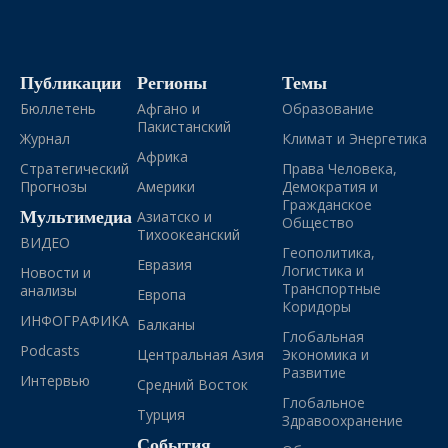
Публикации
Регионы
Темы
Бюллетень
Афгано и
Образование
Пакистанский
Журнал
Климат и Энергетика
Африка
Стратегический
Права Человека,
Прогнозы
Америки
Демократия и
Гражданское
Мультимедиа
Азиатско и
Общество
Тихоокеанский
ВИДЕО
Геополитика,
Евразия
Логистика и
Новости и
Транспортные
анализы
Европа
Коридоры
ИНФОГРАФИКА
Балканы
Глобальная
Podcasts
Центральная Азия
Экономика и
Развитие
Интервью
Средний Восток
Глобальное
Турция
Здравоохранение
События