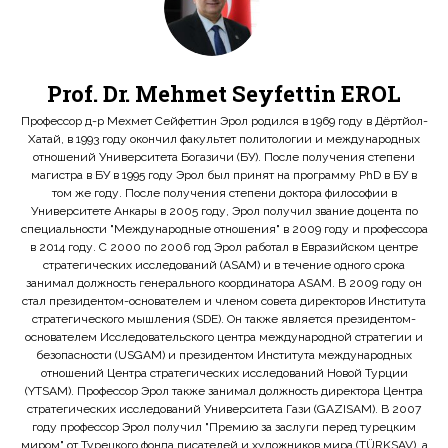
Prof. Dr. Mehmet Seyfettin EROL
Профессор д-р Мехмет Сейфеттин Эрол родился в 1969 году в Дёртйол-
Хатай, в 1993 году окончил факультет политологии и международных
отношений Университета Богазичи (БУ). После получения степени
магистра в БУ в 1995 году Эрол был принят на программу PhD в БУ в
том же году. После получения степени доктора философии в
Университете Анкары в 2005 году, Эрол получил звание доцента по
специальности "Международные отношения" в 2009 году и профессора
в 2014 году. С 2000 по 2006 год Эрол работал в Евразийском центре
стратегических исследований (ASAM) и в течение одного срока
занимал должность генерального координатора ASAM. В 2009 году он
стал президентом-основателем и членом совета директоров Института
стратегического мышления (SDE). Он также является президентом-
основателем Исследовательского центра международной стратегии и
безопасности (USGAM) и президентом Института международных
отношений Центра стратегических исследований Новой Турции
(YTSAM). Профессор Эрол также занимал должность директора Центра
стратегических исследований Университета Гази (GAZISAM). В 2007
году профессор Эрол получил "Премию за заслуги перед турецким
миром" от Турецкого фонда писателей и художников мира (TÜRKSAV), а