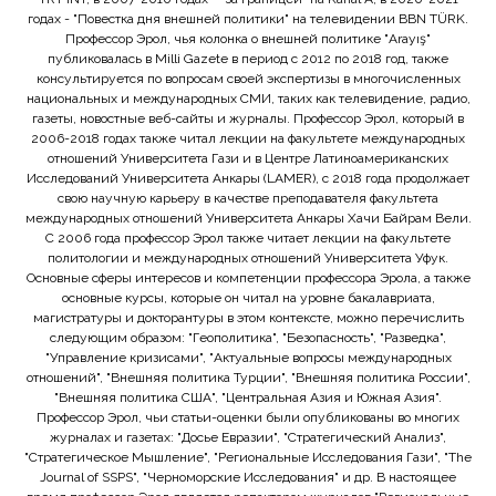
годах - "Повестка дня внешней политики" на телевидении BBN TÜRK.
Профессор Эрол, чья колонка о внешней политике "Arayış"
публиковалась в Milli Gazete в период с 2012 по 2018 год, также
консультируется по вопросам своей экспертизы в многочисленных
национальных и международных СМИ, таких как телевидение, радио,
газеты, новостные веб-сайты и журналы. Профессор Эрол, который в
2006-2018 годах также читал лекции на факультете международных
отношений Университета Гази и в Центре Латиноамериканских
Исследований Университета Анкары (LAMER), с 2018 года продолжает
свою научную карьеру в качестве преподавателя факультета
международных отношений Университета Анкары Хачи Байрам Вели.
С 2006 года профессор Эрол также читает лекции на факультете
политологии и международных отношений Университета Уфук.
Основные сферы интересов и компетенции профессора Эрола, а также
основные курсы, которые он читал на уровне бакалавриата,
магистратуры и докторантуры в этом контексте, можно перечислить
следующим образом: "Геополитика", "Безопасность", "Разведка",
"Управление кризисами", "Актуальные вопросы международных
отношений", "Внешняя политика Турции", "Внешняя политика России",
"Внешняя политика США", "Центральная Азия и Южная Азия".
Профессор Эрол, чьи статьи-оценки были опубликованы во многих
журналах и газетах: "Досье Евразии", "Стратегический Анализ",
"Стратегическое Мышление", "Региональные Исследования Гази", "The
Journal of SSPS", "Черноморские Исследования" и др. В настоящее