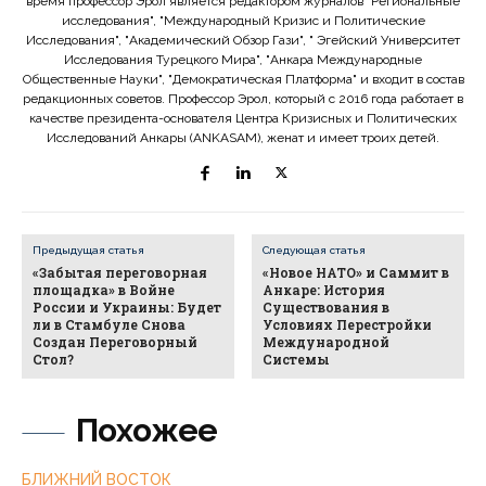
время профессор Эрол является редактором журналов "Региональные
исследования", "Международный Кризис и Политические
Исследования", "Академический Обзор Гази", " Эгейский Университет
Исследования Турецкого Мира", "Анкара Международные
Общественные Науки", "Демократическая Платформа" и входит в состав
редакционных советов. Профессор Эрол, который с 2016 года работает в
качестве президента-основателя Центра Кризисных и Политических
Исследований Анкары (ANKASAM), женат и имеет троих детей.
Предыдущая статья
Следующая статья
«Забытая переговорная
«Новое НАТО» и Саммит в
площадка» в Войне
Анкаре: История
России и Украины: Будет
Существования в
ли в Стамбуле Снова
Условиях Перестройки
Создан Переговорный
Международной
Стол?
Системы
Похожее
БЛИЖНИЙ ВОСТОК