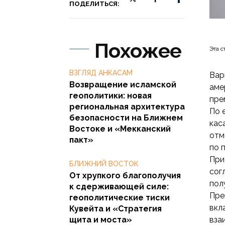
ПОДЕЛИТЬСЯ:
Похожее
Эта с
ВЗГЛЯД АНКАСАМ
Вар
Возвращение исламской
аме
геополитики: новая
пре
региональная архитектура
По 
безопасности на Ближнем
кас
Востоке и «Мекканский
отм
пакт»
по 
При
БЛИЖНИЙ ВОСТОК
сог
От хрупкого благополучия
пол
к сдерживающей силе:
Пре
геополитические тиски
вкл
Кувейта и «Стратегия
щита и моста»
вза