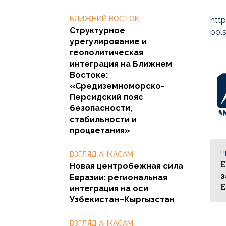
БЛИЖНИЙ ВОСТОК
htt
Структурное
pol
урегулирование и
геополитическая
интеграция на Ближнем
Востоке:
«Средиземноморско-
Персидский пояс
безопасности,
стабильности и
процветания»
П
ВЗГЛЯД АНКАСАМ
Е
Новая центробежная сила
з
Евразии: региональная
интеграция на оси
Узбекистан–Кыргызстан
ВЗГЛЯД АНКАСАМ