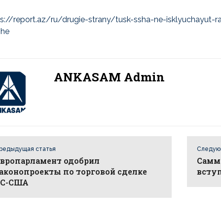
ps://report.az/ru/drugie-strany/tusk-ssha-ne-isklyuchayut
she
ANKASAM Admin
редыдущая статья
Следую
вропарламент одобрил
Самм
аконопроекты по торговой сделке
вступ
ЕС-США