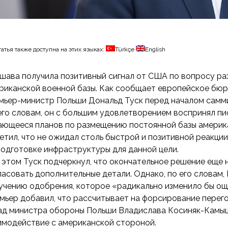
татья также доступна на этих языках:
Türkçe
English
шава получила позитивный сигнал от США по вопросу р
риканской военной базы. Как сообщает европейское бюр
мьер-министр Польши Дональд Туск перед началом самми
его словам, он с большим удовлетворением воспринял п
ающееся планов по размещению постоянной базы америка
етил, что не ожидал столь быстрой и позитивной реакции
подготовке инфраструктуры для данной цели.
 этом Туск подчеркнул, что окончательное решение еще 
ласовать дополнительные детали. Однако, по его словам,
учению одобрения, которое «радикально изменило бы ощ
мьер добавил, что рассчитывает на форсирование перег
ад министра обороны Польши Владислава Косиняк-Камыш
имодействие с американской стороной.