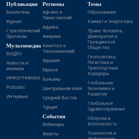
Публикации
Регионы
Темы
Бюллетень
Афгано и
Образование
Пакистанский
Журнал
Климат и Энергетика
Африка
Стратегический
Права Человека,
Прогнозы
Америки
Демократия и
Гражданское
Мультимедиа
Азиатско и
Общество
Тихоокеанский
ВИДЕО
Геополитика,
Евразия
Логистика и
Новости и
Транспортные
анализы
Европа
Коридоры
ИНФОГРАФИКА
Балканы
Глобальная
Podcasts
Центральная Азия
Экономика и
Развитие
Интервью
Средний Восток
Глобальное
Турция
Здравоохранение
События
Оборона и
Безопасность
Вебинары
Технология и
Визиты
Информация