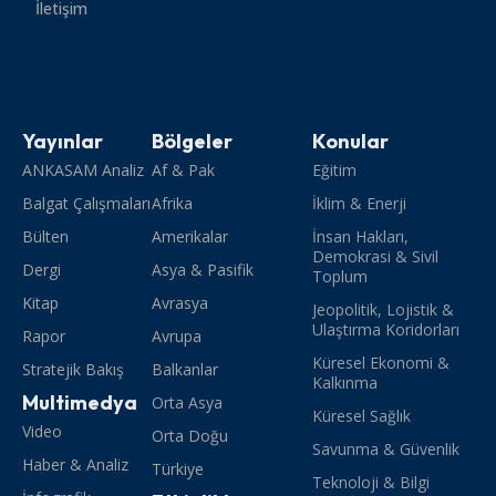
İletişim
Yayınlar
Bölgeler
Konular
ANKASAM Analiz
Af & Pak
Eğitim
Balgat Çalışmaları
Afrika
İklim & Enerji
Bülten
Amerikalar
İnsan Hakları,
Demokrasi & Sivil
Dergi
Asya & Pasifik
Toplum
Kitap
Avrasya
Jeopolitik, Lojistik &
Ulaştırma Koridorları
Rapor
Avrupa
Küresel Ekonomi &
Stratejik Bakış
Balkanlar
Kalkınma
Multimedya
Orta Asya
Küresel Sağlık
Video
Orta Doğu
Savunma & Güvenlik
Haber & Analiz
Türkiye
Teknoloji & Bilgi