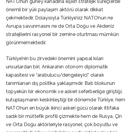
NATO’nun güney kanadına ilişkin stratejik süreçlerde
önemli bir yük paylaşım aktörü olarak dikkat
çekmektedir. Dolayısıyla Türkiye’siz NATO’nun ne
Avrupa savunmasını ne de Orta Doğu ve Akdeniz
stratejilerini rasyonel bir zemine oturtması mümkün
görünmemektedir.
Türkiye’nin bu zirvedeki önemini yapısal kılan
unsurlardan biri, Ankara’nın otonom diplomatik
kapasitesi ve “arabulucu/dengeleyici” olarak
tanımlanan dış politika yaklaşımıdır. Batı blokunun
topyekûn bir ekonomik ve askeri seferberliğe giriştiği,
kutuplaşmanın keskinleştiği bir dönemde Türkiye, hem
NATO’nun en büyük ikinci askeri gücü olarak ittifaka
sadık bir müttefik profili çizmekte hem de Rusya, Çin
ve Orta Doğu aktörleriyle rasyonel, çok boyutlu ve