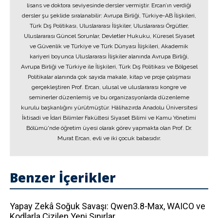
lisans ve doktora seviyesinde dersler vermiştir. Ercan’ın verdiği
dersler şu şeklide sıralanabilir: Avrupa Birliği, Türkiye-AB İlişkileri,
Türk Dış Politikası, Uluslararası İlişkiler, Uluslararası Örgütler,
Uluslararası Güncel Sorunlar, Devletler Hukuku, Küresel Siyaset
ve Güvenlik ve Türkiye ve Türk Dünyası İlişkileri, Akademik
kariyeri boyunca Uluslararası İlişkiler alanında Avrupa Birliği,
Avrupa Birliği ve Türkiye ile İlişkileri, Türk Dış Politikası ve Bölgesel
Politikalar alanında çok sayıda makale, kitap ve proje çalışması
gerçekleştiren Prof. Ercan, ulusal ve uluslararası kongre ve
seminerler düzenlemiş ve bu organizasyonlarda düzenleme
kurulu başkanlığını yürütmüştür. Hâlihazırda Anadolu Üniversitesi
İktisadi ve İdari Bilimler Fakültesi Siyaset Bilimi ve Kamu Yönetimi
Bölümü'nde öğretim üyesi olarak görev yapmakta olan Prof. Dr.
Murat Ercan, evli ve iki çocuk babasıdır.
Benzer İçerikler
Yapay Zekâ Soğuk Savaşı: Qwen3.8-Max, WAICO ve
Kodlarla Çizilen Yeni Sınırlar