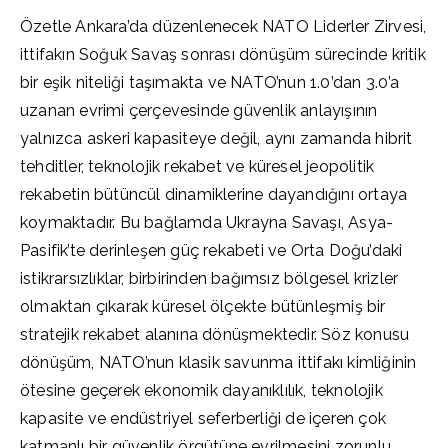
Özetle Ankara’da düzenlenecek NATO Liderler Zirvesi,
ittifakın Soğuk Savaş sonrası dönüşüm sürecinde kritik
bir eşik niteliği taşımakta ve NATO’nun 1.0’dan 3.0’a
uzanan evrimi çerçevesinde güvenlik anlayışının
yalnızca askeri kapasiteye değil, aynı zamanda hibrit
tehditler, teknolojik rekabet ve küresel jeopolitik
rekabetin bütüncül dinamiklerine dayandığını ortaya
koymaktadır. Bu bağlamda Ukrayna Savaşı, Asya-
Pasifik’te derinleşen güç rekabeti ve Orta Doğu’daki
istikrarsızlıklar, birbirinden bağımsız bölgesel krizler
olmaktan çıkarak küresel ölçekte bütünleşmiş bir
stratejik rekabet alanına dönüşmektedir. Söz konusu
dönüşüm, NATO’nun klasik savunma ittifakı kimliğinin
ötesine geçerek ekonomik dayanıklılık, teknolojik
kapasite ve endüstriyel seferberliği de içeren çok
katmanlı bir güvenlik örgütüne evrilmesini zorunlu