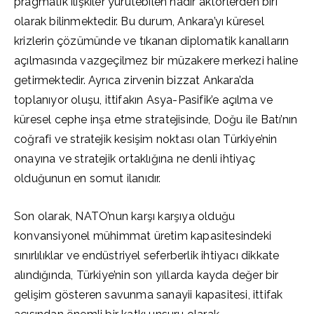
pragmatik ilişkiler yürütebilen nadir aktörlerden biri
olarak bilinmektedir. Bu durum, Ankara’yı küresel
krizlerin çözümünde ve tıkanan diplomatik kanalların
açılmasında vazgeçilmez bir müzakere merkezi haline
getirmektedir. Ayrıca zirvenin bizzat Ankara’da
toplanıyor oluşu, ittifakın Asya-Pasifik’e açılma ve
küresel cephe inşa etme stratejisinde, Doğu ile Batı’nın
coğrafi ve stratejik kesişim noktası olan Türkiye’nin
onayına ve stratejik ortaklığına ne denli ihtiyaç
olduğunun en somut ilanıdır.
Son olarak, NATO’nun karşı karşıya olduğu
konvansiyonel mühimmat üretim kapasitesindeki
sınırlılıklar ve endüstriyel seferberlik ihtiyacı dikkate
alındığında, Türkiye’nin son yıllarda kayda değer bir
gelişim gösteren savunma sanayii kapasitesi, ittifak