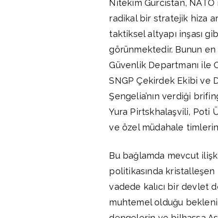
Nitekim Gürcistan, NATO il
radikal bir stratejik hiza 
taktiksel altyapı inşası gi
görünmektedir. Bunun en so
Güvenlik Departmanı ile 
SNGP Çekirdek Ekibi ve De
Şengelia’nın verdiği brif
Yura Pirtskhalaşvili, Poti
ve özel müdahale timlerini
Bu bağlamda mevcut ilişkil
politikasında kristalleşe
vadede kalıcı bir devlet d
muhtemel olduğu beklenilm
dengelerin ve bilhassa Asy