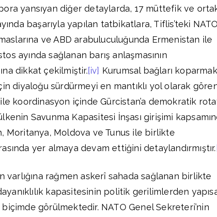
ora yansıyan diğer detaylarda, 17 müttefik ve orta
ayında başarıyla yapılan tatbikatlara, Tiflis’teki NAT
temaslarına ve ABD arabuluculuğunda Ermenistan ile
tos ayında sağlanan barış anlaşmasının
na dikkat çekilmiştir.
[iv]
Kurumsal bağları koparma
çin diyaloğu sürdürmeyi en mantıklı yol olarak göre
ile koordinasyon içinde Gürcistan’a demokratik rot
ülkenin Savunma Kapasitesi İnşası girişimi kapsamı
, Moritanya, Moldova ve Tunus ile birlikte
asında yer almaya devam ettiğini detaylandırmıştır.
in varlığına rağmen askerî sahada sağlanan birlikte
dayanıklılık kapasitesinin politik gerilimlerden yapısa
bir biçimde görülmektedir. NATO Genel Sekreteri’nin