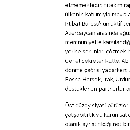
etmemektedir; nitekim rap
ülkenin katılımıyla mayıs 
İrtibat Bürosu’nun aktif 
Azerbaycan arasında ağus
memnuniyetle karşılandığı
yerine sorunları çözmek i
Genel Sekreter Rutte, AB 
dönme çağrısı yaparken; 
Bosna Hersek, Irak, Ürdün
desteklenen partnerler ar
Üst düzey siyasî pürüzler
çalışabilirlik ve kurumsal 
olarak ayrıştırıldığı net 