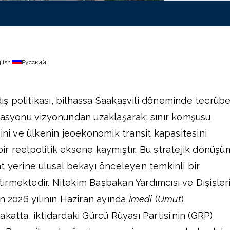
lish
Русский
ş politikası, bilhassa Saakaşvili döneminde tecrüb
rasyonu vizyonundan uzaklaşarak; sınır komşusu
ini ve ülkenin jeoekonomik transit kapasitesini
r reelpolitik eksene kaymıştır. Bu stratejik dönüşü
t yerine ulusal bekayı önceleyen temkinli bir
rmektedir. Nitekim Başbakan Yardımcısı ve Dışişler
in 2026 yılının Haziran ayında
İmedi
(
Umut
)
katta, iktidardaki Gürcü Rüyası Partisi’nin (GRP)