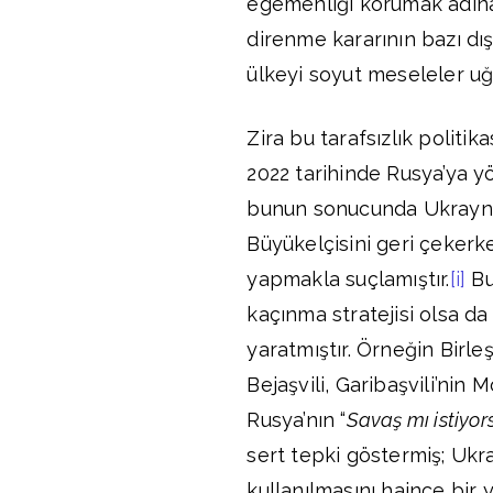
egemenliği korumak adına
direnme kararının bazı dış
ülkeyi soyut meseleler uğ
Zira bu tarafsızlık politik
2022 tarihinde Rusya’ya y
bunun sonucunda Ukrayna 
Büyükelçisini geri çekerke
yapmakla suçlamıştır.
[i]
Bu
kaçınma stratejisi olsa da
yaratmıştır. Örneğin Birl
Bejaşvili, Garibaşvili’nin
Rusya’nın “
Savaş mı istiyor
sert tepki göstermiş; Ukr
kullanılmasını haince bir