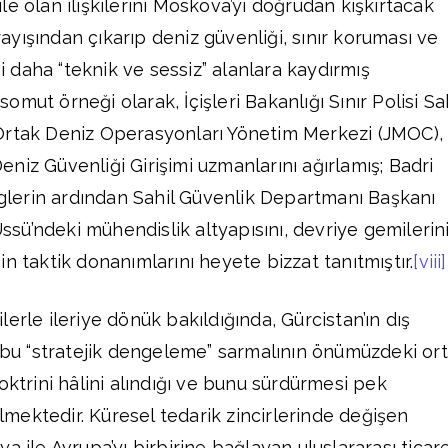
e olan ilişkilerini Moskova’yı doğrudan kışkırtacak
arayışından çıkarıp deniz güvenliği, sınır koruması ve
bi daha “teknik ve sessiz” alanlara kaydırmış
mut örneği olarak, İçişleri Bakanlığı Sınır Polisi Sa
Ortak Deniz Operasyonları Yönetim Merkezi (JMOC),
niz Güvenliği Girişimi uzmanlarını ağırlamış; Badri
inglerin ardından Sahil Güvenlik Departmanı Başkanı
 Üssü’ndeki mühendislik altyapısını, devriye gemilerin
n taktik donanımlarını heyete bizzat tanıtmıştır.
[viii]
erle ileriye dönük bakıldığında, Gürcistan’ın dış
n bu “stratejik dengeleme” sarmalının önümüzdeki or
oktrini hâlini alındığı ve bunu sürdürmesi pek
ektedir. Küresel tedarik zincirlerinde değişen
a ile Avrupa’yı birbirine bağlayan uluslararası ticar