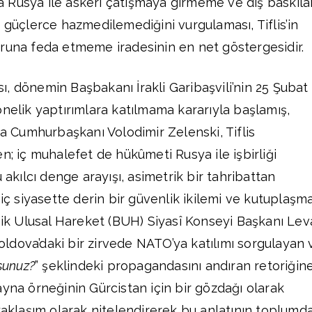
 Rusya ile askerî çatışmaya girmeme ve dış baskıla
 güçlerce hazmedilemediğini vurgulaması, Tiflis’in
runa feda etmeme iradesinin en net göstergesidir.
ası, dönemin Başbakanı İrakli Garibaşvili’nin 25 Şubat
önelik yaptırımlara katılmama kararıyla başlamış,
Cumhurbaşkanı Volodimir Zelenski, Tiflis
n; iç muhalefet de hükûmeti Rusya ile işbirliği
 akılcı denge arayışı, asimetrik bir tahribattan
 iç siyasette derin bir güvenlik ikilemi ve kutuplaşm
eşik Ulusal Hareket (BUH) Siyasî Konseyi Başkanı Le
 Moldova’daki bir zirvede NATO’ya katılımı sorgulayan 
sunuz?
” şeklindeki propagandasını andıran retoriğin
ayna örneğinin Gürcistan için bir gözdağı olarak
 yaklaşım olarak nitelendirerek bu anlatının toplumd