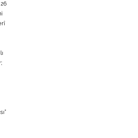
026
ni
rî
ı
;
sı”