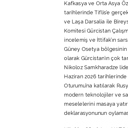
Kafkasya ve Orta Asya Öze
tarihlerinde Tiflis’e gerçe
ve Laşa Darsalia ile Bire
Komitesi Gürcistan Çalışm
incelemiş ve İttifak’ın sa
Güney Osetya bölgesinin İda
olarak Gürcistan’ın çok ta
Nikoloz Samkharadze lide
Haziran 2026 tarihlerinde
Oturumu’na katılarak Rus
modern teknolojiler ve sav
meselelerini masaya yatı
deklarasyonunun oylamasın