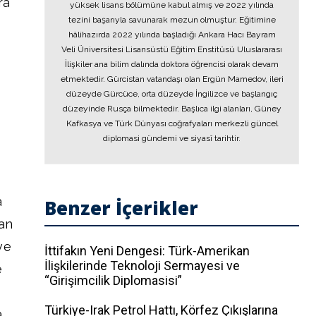
ra
yüksek lisans bölümüne kabul almış ve 2022 yılında
tezini başarıyla savunarak mezun olmuştur. Eğitimine
hâlihazırda 2022 yılında başladığı Ankara Hacı Bayram
Veli Üniversitesi Lisansüstü Eğitim Enstitüsü Uluslararası
İlişkiler ana bilim dalında doktora öğrencisi olarak devam
etmektedir. Gürcistan vatandaşı olan Ergün Mamedov, ileri
düzeyde Gürcüce, orta düzeyde İngilizce ve başlangıç
düzeyinde Rusça bilmektedir. Başlıca ilgi alanları, Güney
Kafkasya ve Türk Dünyası coğrafyaları merkezli güncel
diplomasi gündemi ve siyasî tarihtir.
a
Benzer İçerikler
van
ve
İttifakın Yeni Dengesi: Türk-Amerikan
İlişkilerinde Teknoloji Sermayesi ve
e
“Girişimcilik Diplomasisi”
Türkiye-Irak Petrol Hattı, Körfez Çıkışlarına
a