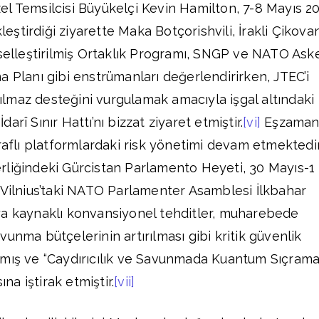
l Temsilcisi Büyükelçi Kevin Hamilton, 7-8 Mayıs 2
kleştirdiği ziyarette Maka Botçorishvili, İrakli Çikova
yselleştirilmiş Ortaklık Programı, SNGP ve NATO Aske
a Planı gibi enstrümanları değerlendirirken, JTEC’i
rsılmaz desteğini vurgulamak amacıyla işgal altındaki
rî Sınır Hattı’nı bizzat ziyaret etmiştir.
[vi]
Eşzamanl
raflı platformlardaki risk yönetimi devam etmektedir
rliğindeki Gürcistan Parlamento Heyeti, 30 Mayıs-1
 Vilnius’taki NATO Parlamenter Asamblesi İlkbahar
ya kaynaklı konvansiyonel tehditler, muharebede
unma bütçelerinin artırılması gibi kritik güvenlik
rmış ve “Caydırıcılık ve Savunmada Kuantum Sıçrama
a iştirak etmiştir.
[vii]