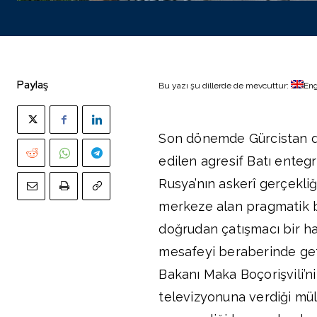
Paylaş
Bu yazı şu dillerde de mevcuttur:
Eng
Son dönemde Gürcistan dı
edilen agresif Batı enteg
Rusya’nın askerî gerçekliğ
merkeze alan pragmatik bi
doğrudan çatışmacı bir ha
mesafeyi beraberinde geti
Bakanı Maka Boçorişvili’n
televizyonuna verdiği müla