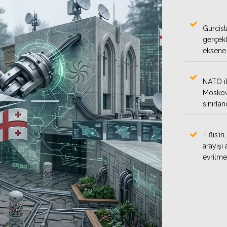
Gürcist
gerçekl
eksene 
NATO il
Moskova
sınırland
Tiflis’i
arayışı
evrilme