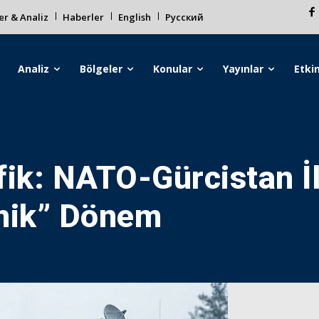
r & Analiz
Haberler
English
Русский
Analiz
Bölgeler
Konular
Yayınlar
Etkin
fik: NATO-Gürcistan İl
knik” Dönem