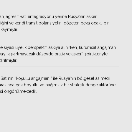
an, agresif Batı entegrasyonu yerine Rusya’nın askerî
iğini ve kendi transit potansiyelini gözeten beka odaklı bir
kaymıştır.
e siyasî üyelik perspektifi askıya alınırken, kurumsal angajman
’yı kışkırtmayacak düzeyde pratik ve askerî işbirlikleriyle
ırılmıştır.
n, Batı’nın “koşullu angajmanı” ile Rusya’nın bölgesel asimetri
 arasında çok boyutlu ve bağımsız bir stratejik denge aktörüne
si öngörülmektedir.