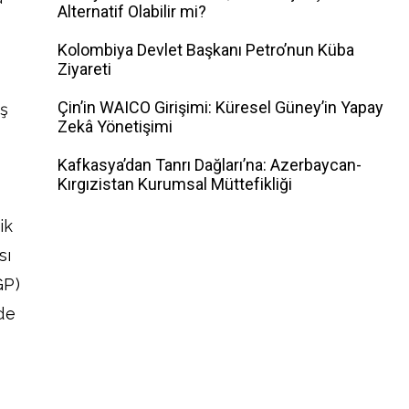
Alternatif Olabilir mi?
Kolombiya Devlet Başkanı Petro’nun Küba
Ziyareti
Çin’in WAICO Girişimi: Küresel Güney’in Yapay
uş
Zekâ Yönetişimi
Kafkasya’dan Tanrı Dağları’na: Azerbaycan-
Kırgızistan Kurumsal Müttefikliği
ik
sı
GP)
ade