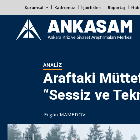
Kurumsal
Kadromuz
İşbirlikleri
Röportaj
Habe
ANALIZ
Araftaki Mütte
“Sessiz ve Te
Ergün MAMEDOV