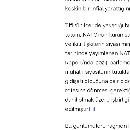
keskin bir infial yarattığın
Tiflis’in içeride yaşadığı 
tutum, NATO’nun kurumsal
ve ikili ilişkilerin siyasî
tarihinde yayımlanan NATO
Raporu’nda, 2024 parlament
muhalif siyasîlerin tutukl
gidişatı olduğuna dair cid
rotasına dönmesi gerekti
dâhil olmak üzere işbirliğ
edilmiştir.
[iii]
Bu gerilemelere rağmen İt