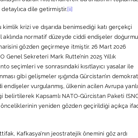
ı detaylıca dile getirmiştir.
[ii]
bu kimlik krizi ve dışarıda benimsediği katı gerçekçi
 aklında normatif düzeyde ciddi endişeler doğurm
 mimarisini gözden geçirmeye itmiştir. 26 Mart 2026
 Genel Sekreteri Mark Rutte’nin 2025 Yıllık
o seçimleri ve sonrasındaki kısıtlayıcı yasalar ile
anması gibi gelişmeler ışığında Gürcistan’ın demokrat
di endişeler vurgulanmış, ülkenin acilen Avrupa yanlı
ği belirtilerek Kapsamlı NATO-Gürcistan Paketi (SN
i önceliklerinin yeniden gözden geçirildiği açıkça if
tifak, Kafkasya’nın jeostratejik önemini göz ardı