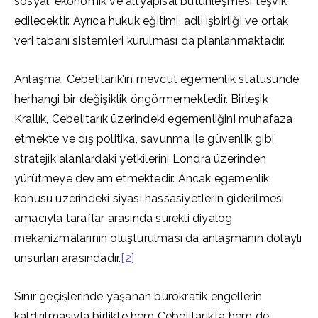
sosyal, ekonomik ve altyapısal bütünleşmesi teşvik
edilecektir. Ayrıca hukuk eğitimi, adli işbirliği ve ortak
veri tabanı sistemleri kurulması da planlanmaktadır.
Anlaşma, Cebelitarık’ın mevcut egemenlik statüsünde
herhangi bir değişiklik öngörmemektedir. Birleşik
Krallık, Cebelitarık üzerindeki egemenliğini muhafaza
etmekte ve dış politika, savunma ile güvenlik gibi
stratejik alanlardaki yetkilerini Londra üzerinden
yürütmeye devam etmektedir. Ancak egemenlik
konusu üzerindeki siyasi hassasiyetlerin giderilmesi
amacıyla taraflar arasında sürekli diyalog
mekanizmalarının oluşturulması da anlaşmanın dolaylı
unsurları arasındadır.
[2]
Sınır geçişlerinde yaşanan bürokratik engellerin
kaldırılmasıyla birlikte hem Cebelitarık’ta hem de