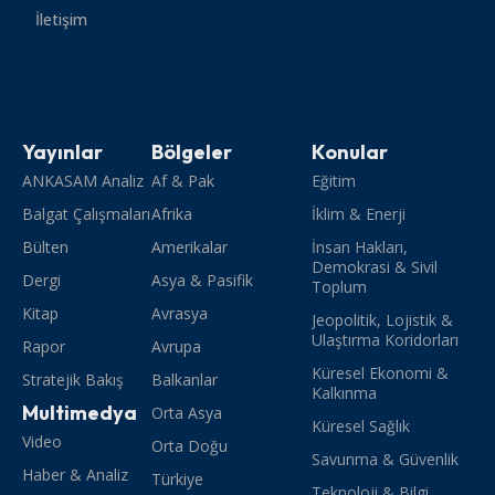
İletişim
Yayınlar
Bölgeler
Konular
ANKASAM Analiz
Af & Pak
Eğitim
Balgat Çalışmaları
Afrika
İklim & Enerji
Bülten
Amerikalar
İnsan Hakları,
Demokrasi & Sivil
Dergi
Asya & Pasifik
Toplum
Kitap
Avrasya
Jeopolitik, Lojistik &
Ulaştırma Koridorları
Rapor
Avrupa
Küresel Ekonomi &
Stratejik Bakış
Balkanlar
Kalkınma
Multimedya
Orta Asya
Küresel Sağlık
Video
Orta Doğu
Savunma & Güvenlik
Haber & Analiz
Türkiye
Teknoloji & Bilgi