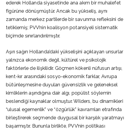
ederek Hollanda siyasetinde ana akım bir muhalefet
figürüne dönüşmüştür. Ancak bu yükseliş, aynı
zamanda merkez partilerde bir savunma refleksini de
tetiklemiş; PVV’nin koalisyon potansiyeli sistematik
biçimde sınırlandırılmıştır.
Aşırı sağın Hollanda’daki yükselişini açıklayan unsurlar
yalnızca ekonomik değil, kültürel ve psikolojik
faktörlerle de ilişkilidir. Göçmen kökenli nüfusun artışı,
kent-kır arasındaki sosyo-ekonomik farklar, Avrupa
bütünleşmesine duyulan güvensizlik ve geleneksel
kimliklerin aşındığına dair algı, popülist söylemin
beslendiği kaynaklar olmuştur. Wilders, bu dinamikleri
“ulusal egemenlik” ve “özgürlük” kavramları etrafında
birleştirerek seçmende duygusal bir karşılık yaratmayı
başarmıştır. Bununla birlikte, PVV’nin politikası