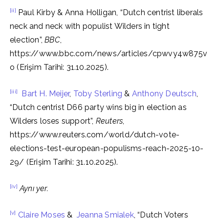
[ii]
Paul Kirby & Anna Holligan, “Dutch centrist liberals
neck and neck with populist Wilders in tight
election”,
BBC
,
https://www.bbc.com/news/articles/cpwvy4w875v
o (Erişim Tarihi: 31.10.2025).
[iii]
Bart H. Meijer
,
Toby Sterling
&
Anthony Deutsch
,
“Dutch centrist D66 party wins big in election as
Wilders loses support”,
Reuters
,
https://www.reuters.com/world/dutch-vote-
elections-test-european-populisms-reach-2025-10-
29/ (Erişim Tarihi: 31.10.2025).
[iv]
Aynı yer.
[v]
Claire Moses
&
Jeanna Smialek
, “Dutch Voters