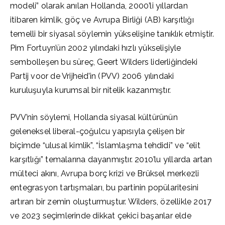
modeli” olarak anılan Hollanda, 2000’li yıllardan
itibaren kimlik, göç ve Avrupa Birliği (AB) karşıtlığı
temelli bir siyasal söylemin yükselişine tanıklık etmiştir.
Pim Fortuyn’ün 2002 yılındaki hızlı yükselişiyle
sembolleşen bu süreç, Geert Wilders liderliğindeki
Partij voor de Vrijheid’in (PVV) 2006 yılındaki
kuruluşuyla kurumsal bir nitelik kazanmıştır.
PVV’nin söylemi, Hollanda siyasal kültürünün
geleneksel liberal-çoğulcu yapısıyla çelişen bir
biçimde “ulusal kimlik”, “İslamlaşma tehdidi” ve “elit
karşıtlığı” temalarına dayanmıştır. 2010’lu yıllarda artan
mülteci akını, Avrupa borç krizi ve Brüksel merkezli
entegrasyon tartışmaları, bu partinin popülaritesini
artıran bir zemin oluşturmuştur. Wilders, özellikle 2017
ve 2023 seçimlerinde dikkat çekici başarılar elde