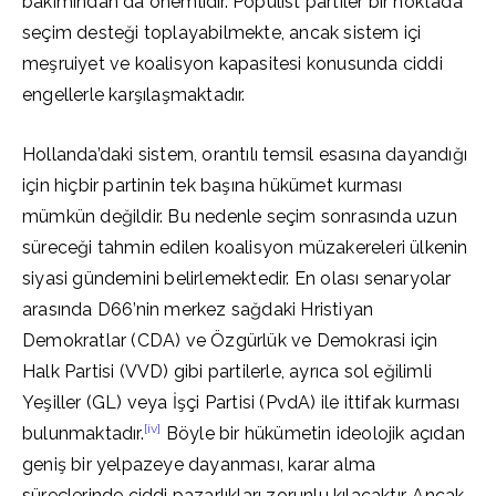
bakımından da önemlidir. Popülist partiler bir noktada
seçim desteği toplayabilmekte, ancak sistem içi
meşruiyet ve koalisyon kapasitesi konusunda ciddi
engellerle karşılaşmaktadır.
Hollanda’daki sistem, orantılı temsil esasına dayandığı
için hiçbir partinin tek başına hükümet kurması
mümkün değildir. Bu nedenle seçim sonrasında uzun
süreceği tahmin edilen koalisyon müzakereleri ülkenin
siyasi gündemini belirlemektedir. En olası senaryolar
arasında D66’nin merkez sağdaki Hristiyan
Demokratlar (CDA) ve Özgürlük ve Demokrasi için
Halk Partisi (VVD) gibi partilerle, ayrıca sol eğilimli
Yeşiller (GL) veya İşçi Partisi (PvdA) ile ittifak kurması
[iv]
bulunmaktadır.
Böyle bir hükümetin ideolojik açıdan
geniş bir yelpazeye dayanması, karar alma
süreçlerinde ciddi pazarlıkları zorunlu kılacaktır. Ancak