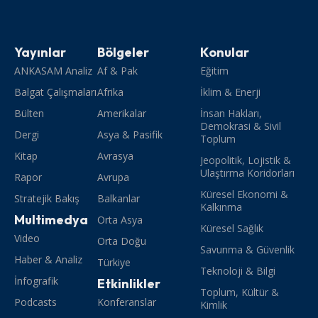
Yayınlar
Bölgeler
Konular
ANKASAM Analiz
Af & Pak
Eğitim
Balgat Çalışmaları
Afrika
İklim & Enerji
Bülten
Amerikalar
İnsan Hakları,
Demokrasi & Sivil
Dergi
Asya & Pasifik
Toplum
Kitap
Avrasya
Jeopolitik, Lojistik &
Ulaştırma Koridorları
Rapor
Avrupa
Küresel Ekonomi &
Stratejik Bakış
Balkanlar
Kalkınma
Multimedya
Orta Asya
Küresel Sağlık
Video
Orta Doğu
Savunma & Güvenlik
Haber & Analiz
Türkiye
Teknoloji & Bilgi
İnfografik
Etkinlikler
Toplum, Kültür &
Podcasts
Konferanslar
Kimlik