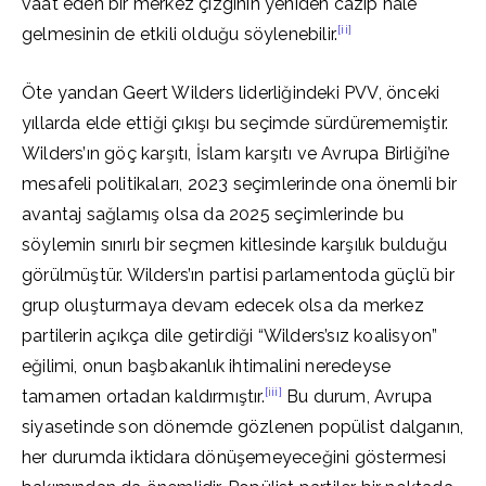
vaat eden bir merkez çizginin yeniden cazip hale
[ii]
gelmesinin de etkili olduğu söylenebilir.
Öte yandan Geert Wilders liderliğindeki PVV, önceki
yıllarda elde ettiği çıkışı bu seçimde sürdürememiştir.
Wilders’ın göç karşıtı, İslam karşıtı ve Avrupa Birliği’ne
mesafeli politikaları, 2023 seçimlerinde ona önemli bir
avantaj sağlamış olsa da 2025 seçimlerinde bu
söylemin sınırlı bir seçmen kitlesinde karşılık bulduğu
görülmüştür. Wilders’ın partisi parlamentoda güçlü bir
grup oluşturmaya devam edecek olsa da merkez
partilerin açıkça dile getirdiği “Wilders’sız koalisyon”
eğilimi, onun başbakanlık ihtimalini neredeyse
[iii]
tamamen ortadan kaldırmıştır.
Bu durum, Avrupa
siyasetinde son dönemde gözlenen popülist dalganın,
her durumda iktidara dönüşemeyeceğini göstermesi