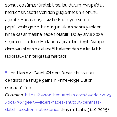
somut çözümler üretebilirse, bu durum Avrupa’daki
merkez siyasetin yeniden güçlenmesinin önünü
açabilir. Ancak başarısız bir koalisyon süreci,
popülizmin geçici bir durgunluktan sonra yeniden
ivme kazanmasına neden olabilir. Dolayısıyla 2025
seçimleri, sadece Hollanda açısından değil, Avrupa
demokrasilerinin geleceği bakımından da kritik bir
laboratuvar niteliği taşımaktadır.
[i]
Jon Henley, “Geert Wilders faces shutout as
centrists hail huge gains in knife-edge Dutch
election”,
The
Guardian
,
https://www.theguardian.com/world/2025
/oct/30/geert-wilders-faces-shutout-centrists-
dutch-election-netherlands
(Erişim Tarihi: 31.10.2025).