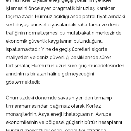
ermesinden ziyade enerji geçiş yollarının yeniden
işlemesini önceleyen pragmatik bir uzlaşı karakteri
taşımaktadır. Hürmüz açıldığı anda petrol fiyatlarındaki
sert düşüş, küresel piyasalardaki rahatlama ve deniz
trafiğinin normalleşmesi bu mutabakatın merkezinde
ekonomik güvenlik kaygılarının bulunduğunu
ispatlamaktadır. Yine de geçiş ücretleri, sigorta
maliyetleri ve deniz güvenliği başlıklarında süren
tartışmalar, Hürmüz’ün uzun süre güç mücadelesinden
arındırılmış bir alan hâline gelmeyeceğini
göstermektedir.
Önümüzdeki dönemde savaşın yeniden tırmanıp
tırmanmamasından bağımsız olarak Körfez
monarşilerinin, Asya enerji ithalatçılarının, Avrupa
ekonomilerinin ve bölgesel güçlerin bütün hesaplarını
Hürmüz merkezli bir enerji jeopolitiği etrafında