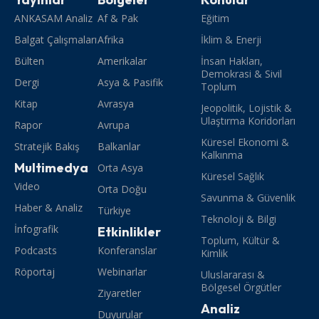
ANKASAM Analiz
Af & Pak
Eğitim
Balgat Çalışmaları
Afrika
İklim & Enerji
Bülten
Amerikalar
İnsan Hakları,
Demokrasi & Sivil
Dergi
Asya & Pasifik
Toplum
Kitap
Avrasya
Jeopolitik, Lojistik &
Ulaştırma Koridorları
Rapor
Avrupa
Küresel Ekonomi &
Stratejik Bakış
Balkanlar
Kalkınma
Multimedya
Orta Asya
Küresel Sağlık
Video
Orta Doğu
Savunma & Güvenlik
Haber & Analiz
Türkiye
Teknoloji & Bilgi
İnfografik
Etkinlikler
Toplum, Kültür &
Podcasts
Konferanslar
Kimlik
Röportaj
Webinarlar
Uluslararası &
Bölgesel Örgütler
Ziyaretler
Analiz
Duyurular