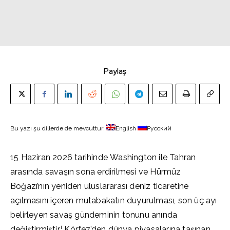
Paylaş
Bu yazı şu dillerde de mevcuttur:
English
Русский
15 Haziran 2026 tarihinde Washington ile Tahran
arasında savaşın sona erdirilmesi ve Hürmüz
Boğazı’nın yeniden uluslararası deniz ticaretine
açılmasını içeren mutabakatın duyurulması, son üç ayı
belirleyen savaş gündeminin tonunu anında
i
değiştirmiştir.
Körfez’den dünya piyasalarına taşınan