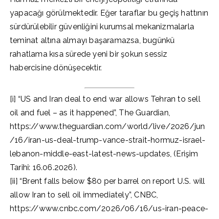
yapacağı görülmektedir. Eğer taraflar bu geçiş hattının
sürdürülebilir güvenliğini kurumsal mekanizmalarla
teminat altına almayı başaramazsa, bugünkü
rahatlama kısa sürede yeni bir şokun sessiz
habercisine dönüşecektir.
[i] “US and Iran deal to end war allows Tehran to sell
oil and fuel – as it happened”, The Guardian,
https://www.theguardian.com/world/live/2026/jun
/16/iran-us-deal-trump-vance-strait-hormuz-israel-
lebanon-middle-east-latest-news-updates, (Erişim
Tarihi: 16.06.2026).
[ii] “Brent falls below $80 per barrel on report U.S. will
allow Iran to sell oil immediately”, CNBC,
https://www.cnbc.com/2026/06/16/us-iran-peace-