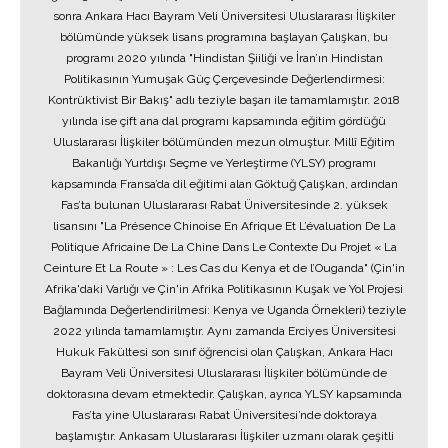
sonra Ankara Hacı Bayram Veli Üniversitesi Uluslararası İlişkiler
bölümünde yüksek lisans programına başlayan Çalışkan, bu
programı 2020 yılında "Hindistan Şiiliği ve İran’ın Hindistan
Politikasının Yumuşak Güç Çerçevesinde Değerlendirmesi:
Kontrüktivist Bir Bakış" adlı teziyle başarı ile tamamlamıştır. 2018
yılında ise çift ana dal programı kapsamında eğitim gördüğü
Uluslararası İlişkiler bölümünden mezun olmuştur. Millî Eğitim
Bakanlığı Yurtdışı Seçme ve Yerleştirme (YLSY) programı
kapsamında Fransa’da dil eğitimi alan Göktuğ Çalışkan, ardından
Fas’ta bulunan Uluslararası Rabat Üniversitesinde 2. yüksek
lisansını "La Présence Chinoise En Afrique Et L’évaluation De La
Politique Africaine De La Chine Dans Le Contexte Du Projet « La
Ceinture Et La Route » : Les Cas du Kenya et de l’Ouganda" (Çin'in
Afrika'daki Varlığı ve Çin'in Afrika Politikasının Kuşak ve Yol Projesi
Bağlamında Değerlendirilmesi: Kenya ve Uganda Örnekleri) teziyle
2022 yılında tamamlamıştır. Aynı zamanda Erciyes Üniversitesi
Hukuk Fakültesi son sınıf öğrencisi olan Çalışkan, Ankara Hacı
Bayram Veli Üniversitesi Uluslararası İlişkiler bölümünde de
doktorasına devam etmektedir. Çalışkan, ayrıca YLSY kapsamında
Fas’ta yine Uluslararası Rabat Üniversitesi’nde doktoraya
başlamıştır. Ankasam Uluslararası İlişkiler uzmanı olarak çeşitli