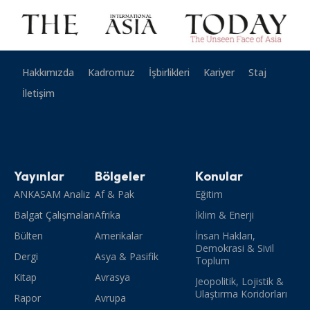
Hakkımızda
Kadromuz
İşbirlikleri
Kariyer
Staj
İletişim
Yayınlar
Bölgeler
Konular
ANKASAM Analiz
Af & Pak
Eğitim
Balgat Çalışmaları
Afrika
İklim & Enerji
Bülten
Amerikalar
İnsan Hakları,
Demokrasi & Sivil
Dergi
Asya & Pasifik
Toplum
Kitap
Avrasya
Jeopolitik, Lojistik &
Ulaştırma Koridorları
Rapor
Avrupa