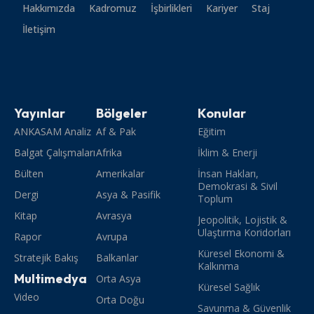
Hakkımızda
Kadromuz
İşbirlikleri
Kariyer
Staj
İletişim
Yayınlar
Bölgeler
Konular
ANKASAM Analiz
Af & Pak
Eğitim
Balgat Çalışmaları
Afrika
İklim & Enerji
Bülten
Amerikalar
İnsan Hakları,
Demokrasi & Sivil
Dergi
Asya & Pasifik
Toplum
Kitap
Avrasya
Jeopolitik, Lojistik &
Ulaştırma Koridorları
Rapor
Avrupa
Küresel Ekonomi &
Stratejik Bakış
Balkanlar
Kalkınma
Multimedya
Orta Asya
Küresel Sağlık
Video
Orta Doğu
Savunma & Güvenlik