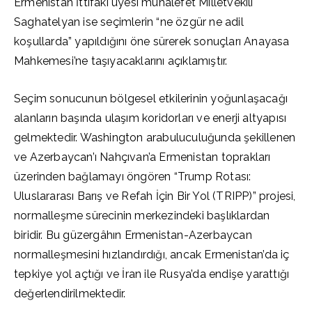
Ermenistan İttifakı üyesi muhalefet Milletvekili
Saghatelyan ise seçimlerin “ne özgür ne adil
koşullarda” yapıldığını öne sürerek sonuçları Anayasa
Mahkemesi’ne taşıyacaklarını açıklamıştır.
Seçim sonucunun bölgesel etkilerinin yoğunlaşacağı
alanların başında ulaşım koridorları ve enerji altyapısı
gelmektedir. Washington arabuluculuğunda şekillenen
ve Azerbaycan’ı Nahçıvan’a Ermenistan toprakları
üzerinden bağlamayı öngören “Trump Rotası:
Uluslararası Barış ve Refah İçin Bir Yol (TRIPP)” projesi,
normalleşme sürecinin merkezindeki başlıklardan
biridir. Bu güzergâhın Ermenistan-Azerbaycan
normalleşmesini hızlandırdığı, ancak Ermenistan’da iç
tepkiye yol açtığı ve İran ile Rusya’da endişe yarattığı
değerlendirilmektedir.