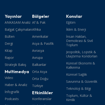
Yayınlar
Bölgeler
Konular
ANKASAM Analiz
Af & Pak
Eğitim
Balgat Çalışmaları
Afrika
İklim & Enerji
Bülten
Amerikalar
İnsan Hakları,
Demokrasi & Sivil
Dergi
Asya & Pasifik
Toplum
Kitap
Avrasya
Jeopolitik, Lojistik &
Ulaştırma Koridorları
Rapor
Avrupa
Küresel Ekonomi &
Stratejik Bakış
Balkanlar
Kalkınma
Multimedya
Orta Asya
Küresel Sağlık
Video
Orta Doğu
Savunma & Güvenlik
Haber & Analiz
Türkiye
Teknoloji & Bilgi
İnfografik
Etkinlikler
Toplum, Kültür &
Podcasts
Konferanslar
Kimlik