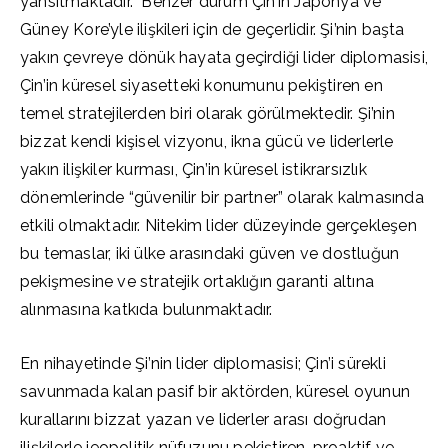
yansıtmaktadır. Benzer durum Çin’in Japonya ve
Güney Kore’yle ilişkileri için de geçerlidir. Şi’nin başta
yakın çevreye dönük hayata geçirdiği lider diplomasisi,
Çin’in küresel siyasetteki konumunu pekiştiren en
temel stratejilerden biri olarak görülmektedir. Şi’nin
bizzat kendi kişisel vizyonu, ikna gücü ve liderlerle
yakın ilişkiler kurması, Çin’in küresel istikrarsızlık
dönemlerinde “güvenilir bir partner” olarak kalmasında
etkili olmaktadır. Nitekim lider düzeyinde gerçekleşen
bu temaslar, iki ülke arasındaki güven ve dostluğun
pekişmesine ve stratejik ortaklığın garanti altına
alınmasına katkıda bulunmaktadır.
En nihayetinde Şi’nin lider diplomasisi; Çin’i sürekli
savunmada kalan pasif bir aktörden, küresel oyunun
kurallarını bizzat yazan ve liderler arası doğrudan
ilişkilerle jeopolitik nüfuzunu pekiştiren, proaktif ve