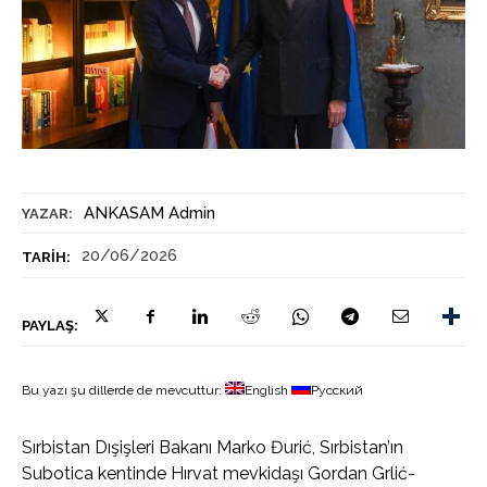
ANKASAM Admin
YAZAR:
20/06/2026
TARIH:
PAYLAŞ:
Bu yazı şu dillerde de mevcuttur:
English
Русский
Sırbistan Dışişleri Bakanı Marko Đurić, Sırbistan’ın
Subotica kentinde Hırvat mevkidaşı Gordan Grlić-