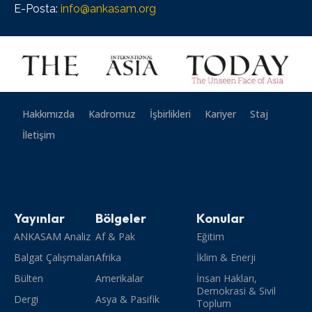
E-Posta:
info@ankasam.org
Hakkımızda
Kadromuz
İşbirlikleri
Kariyer
Staj
İletişim
Yayınlar
Bölgeler
Konular
ANKASAM Analiz
Af & Pak
Eğitim
Balgat Çalışmaları
Afrika
İklim & Enerji
Bülten
Amerikalar
İnsan Hakları,
Demokrasi & Sivil
Dergi
Asya & Pasifik
Toplum