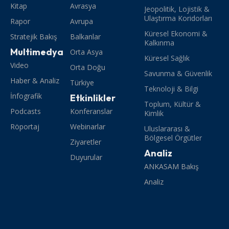
Kitap
Avrasya
Jeopolitik, Lojistik &
Ulaştırma Koridorları
Rapor
Avrupa
Küresel Ekonomi &
Stratejik Bakış
Balkanlar
Kalkınma
Multimedya
Orta Asya
Küresel Sağlık
Video
Orta Doğu
Savunma & Güvenlik
Haber & Analiz
Türkiye
Teknoloji & Bilgi
İnfografik
Etkinlikler
Toplum, Kültür &
Podcasts
Konferanslar
Kimlik
Röportaj
Webinarlar
Uluslararası &
Bölgesel Örgütler
Ziyaretler
Analiz
Duyurular
ANKASAM Bakış
Analiz