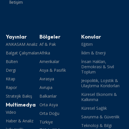
İletişim
Yayınlar
Bölgeler
Konular
ANKASAM Analiz
Af & Pak
Eğitim
Balgat Çalışmaları
Afrika
İklim & Enerji
Bülten
Amerikalar
İnsan Hakları,
Demokrasi & Sivil
Dergi
Asya & Pasifik
Toplum
Kitap
Avrasya
Jeopolitik, Lojistik &
Ulaştırma Koridorları
Rapor
Avrupa
Küresel Ekonomi &
Stratejik Bakış
Balkanlar
Kalkınma
Multimedya
Orta Asya
Küresel Sağlık
Video
Orta Doğu
Savunma & Güvenlik
Haber & Analiz
Türkiye
Teknoloji & Bilgi