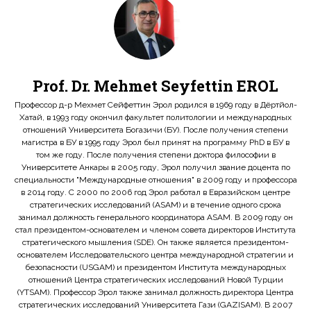
Prof. Dr. Mehmet Seyfettin EROL
Профессор д-р Мехмет Сейфеттин Эрол родился в 1969 году в Дёртйол-
Хатай, в 1993 году окончил факультет политологии и международных
отношений Университета Богазичи (БУ). После получения степени
магистра в БУ в 1995 году Эрол был принят на программу PhD в БУ в
том же году. После получения степени доктора философии в
Университете Анкары в 2005 году, Эрол получил звание доцента по
специальности "Международные отношения" в 2009 году и профессора
в 2014 году. С 2000 по 2006 год Эрол работал в Евразийском центре
стратегических исследований (ASAM) и в течение одного срока
занимал должность генерального координатора ASAM. В 2009 году он
стал президентом-основателем и членом совета директоров Института
стратегического мышления (SDE). Он также является президентом-
основателем Исследовательского центра международной стратегии и
безопасности (USGAM) и президентом Института международных
отношений Центра стратегических исследований Новой Турции
(YTSAM). Профессор Эрол также занимал должность директора Центра
стратегических исследований Университета Гази (GAZISAM). В 2007