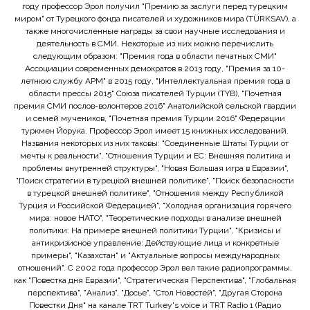
году профессор Эрол получил "Премию за заслуги перед турецким
миром" от Турецкого фонда писателей и художников мира (TÜRKSAV), а
также многочисленные награды за свои научные исследования и
деятельность в СМИ. Некоторые из них можно перечислить
следующим образом: "Премия года в области печатных СМИ"
Ассоциации современных демократов в 2013 году, "Премия за 10-
летнюю службу APM" в 2015 году, "Интеллектуальная премия года в
области прессы 2015" Союза писателей Турции (TYB), "Почетная
премия СМИ послов-волонтеров 2016" Анатолийской сельской гвардии
и семей мучеников, "Почетная премия Турции 2016" Федерации
туркмен Йорука. Профессор Эрол имеет 15 книжных исследований.
Названия некоторых из них таковы: "Соединенные Штаты Турции от
мечты к реальности", "Отношения Турции и ЕС: Внешняя политика и
проблемы внутренней структуры", "Новая Большая игра в Евразии",
"Поиск стратегии в турецкой внешней политике", "Поиск безопасности
в турецкой внешней политике", "Отношения между Республикой
Турция и Российской Федерацией", "Холодная организация горячего
мира: новое НАТО", "Теоретические подходы в анализе внешней
политики: На примере внешней политики Турции", "Кризисы и
антикризисное управление: Действующие лица и конкретные
примеры", "Казахстан" и "Актуальные вопросы международных
отношений". С 2002 года профессор Эрол вел такие радиопрограммы,
как "Повестка дня Евразии", "Стратегическая Перспектива", "Глобальная
перспектива", "Анализ", "Досье", "Стол Новостей", "Другая Сторона
Повестки Дня" на канале TRT Turkey's voice и TRT Radio 1 (Радио