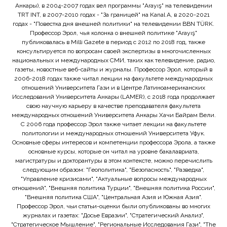
Анкары), в 2004-2007 годах вел программы "Arayış" на телевидении
TRT INT, в 2007-2010 годах - "За границей" на Kanal A, в 2020-2021
годах - "Повестка дня внешней политики" на телевидении BBN TÜRK.
Профессор Эрол, чья колонка о внешней политике "Arayış"
публиковалась в Milli Gazete в период с 2012 по 2018 год, также
консультируется по вопросам своей экспертизы в многочисленных
национальных и международных СМИ, таких как телевидение, радио,
газеты, новостные веб-сайты и журналы. Профессор Эрол, который в
2006-2018 годах также читал лекции на факультете международных
отношений Университета Гази и в Центре Латиноамериканских
Исследований Университета Анкары (LAMER), с 2018 года продолжает
свою научную карьеру в качестве преподавателя факультета
международных отношений Университета Анкары Хачи Байрам Вели.
С 2006 года профессор Эрол также читает лекции на факультете
политологии и международных отношений Университета Уфук.
Основные сферы интересов и компетенции профессора Эрола, а также
основные курсы, которые он читал на уровне бакалавриата,
магистратуры и докторантуры в этом контексте, можно перечислить
следующим образом: "Геополитика", "Безопасность", "Разведка",
"Управление кризисами", "Актуальные вопросы международных
отношений", "Внешняя политика Турции", "Внешняя политика России",
"Внешняя политика США", "Центральная Азия и Южная Азия".
Профессор Эрол, чьи статьи-оценки были опубликованы во многих
журналах и газетах: "Досье Евразии", "Стратегический Анализ",
"Стратегическое Мышление", "Региональные Исследования Гази", "The