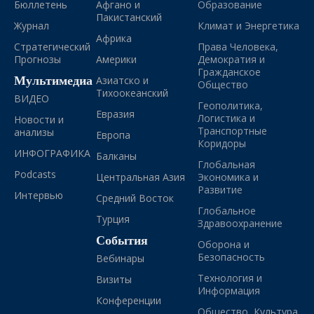
Бюллетень
Афгано и
Образование
Пакистанский
Журнал
Климат и Энергетика
Африка
Стратегический
Права Человека,
Прогнозы
Америки
Демократия и
Гражданское
Мультимедиа
Азиатско и
Общество
Тихоокеанский
ВИДЕО
Геополитика,
Евразия
Логистика и
Новости и
Транспортные
анализы
Европа
Коридоры
ИНФОГРАФИКА
Балканы
Глобальная
Podcasts
Центральная Азия
Экономика и
Развитие
Интервью
Средний Восток
Глобальное
Турция
Здравоохранение
События
Оборона и
Безопасность
Вебинары
Технология и
Визиты
Информация
Конференции
Общество, Культура