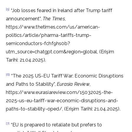
[5]
“Job losses feared in Ireland after Trump tariff
announcement”,
The Times
,
https://www.thetimes.com/us/american-
politics/article/pharma-tariffs-trump-
semiconductors-fchf9hs0b?
utm_source=chatgpt.com&region=global, (Erişim
Tarihi: 21.04.2025).
[6]
“The 2025 US-EU Tariff War: Economic Disruptions
and Paths to Stability”,
Eurasia Review
,
https://www.eurasiareview.com/15032025-the-
2025-us-eu-tariff-war-economic-disruptions-and-
paths-to-stability-oped/, (Erişim Tarihi: 21.04.2025).
[7]
“EU is prepared to retaliate but prefers to