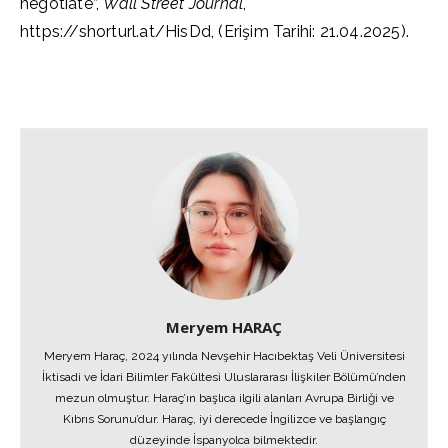
negotiate”,
Wall Street Journal
,
https://shorturl.at/HisDd, (Erişim Tarihi: 21.04.2025).
Meryem HARAÇ
Meryem Haraç, 2024 yılında Nevşehir Hacıbektaş Veli Üniversitesi
İktisadi ve İdari Bilimler Fakültesi Uluslararası İlişkiler Bölümü’nden
mezun olmuştur. Haraç’ın başlıca ilgili alanları Avrupa Birliği ve
Kıbrıs Sorunu’dur. Haraç, iyi derecede İngilizce ve başlangıç
düzeyinde İspanyolca bilmektedir.