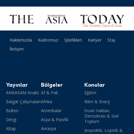
Hakkımızda
Kadromuz
İşbirlikleri
Kariyer
Staj
İletişim
Yayınlar
Bölgeler
Konular
ANKASAM Analiz
Af & Pak
Eğitim
Balgat Çalışmaları
Afrika
İklim & Enerji
Bülten
Amerikalar
İnsan Hakları,
Demokrasi & Sivil
Dergi
Asya & Pasifik
Toplum
Kitap
Avrasya
Jeopolitik, Lojistik &