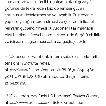
kapsamlı ve uzun süreli bir çatışma olasılığı zayıf
görünse de tekrar eden kriz dönemleri güven
sorununun derinleşmesine yol açabilir. Bu nedenle
yapıcı diyaloğun sürdürülmesi ve çok taraflı ticaret
rejiminin güçlendirilmesi büyük önem taşımaktadır.
Aksi takdirde küresel ticaret sisteminde öngörülebilirlik
ve istikrarın sağlanması daha da güçleşecektir.
[1]
“US accuses EU of unfair farm subsidies amid tariff
tensions”,
Financial Times
,
https://www.ft.com/content/0f8bf631-f24c-48da-
905f-e37f8dc5d5f8?utm_source, (Erişim Tarihi:
21.04.2025).
[2]
“EU carbon levy fuels US backlash”,
Politico Europe
,
https://www.politico.eu/article/eu-pollution-