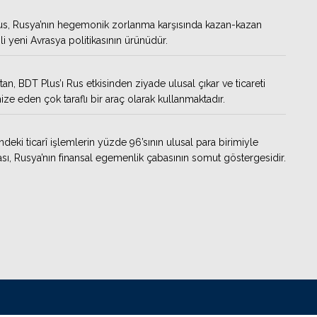
s, Rusya’nın hegemonik zorlanma karşısında kazan-kazan
i yeni Avrasya politikasının ürünüdür.
tan, BDT Plus’ı Rus etkisinden ziyade ulusal çıkar ve ticareti
ze eden çok taraflı bir araç olarak kullanmaktadır.
ndeki ticarî işlemlerin yüzde 96’sının ulusal para birimiyle
sı, Rusya’nın finansal egemenlik çabasının somut göstergesidir.