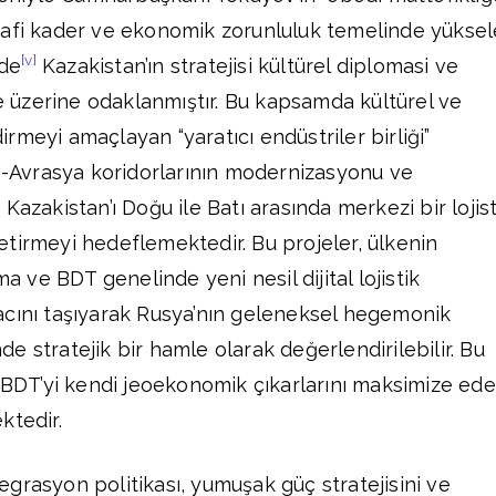
rafi kader ve ekonomik zorunluluk temelinde yükse
[v]
 de
Kazakistan’ın stratejisi kültürel diplomasi ve
me üzerine odaklanmıştır. Bu kapsamda kültürel ve
rmeyi amaçlayan “yaratıcı endüstriler birliği”
ns-Avrasya koridorlarının modernizasyonu ve
i, Kazakistan’ı Doğu ile Batı arasında merkezi bir lojist
tirmeyi hedeflemektedir. Bu projeler, ülkenin
ma ve BDT genelinde yeni nesil dijital lojistik
acını taşıyarak Rusya’nın geleneksel hegemonik
 stratejik bir hamle olarak değerlendirilebilir. Bu
, BDT’yi kendi jeoekonomik çıkarlarını maksimize ed
ktedir.
grasyon politikası, yumuşak güç stratejisini ve