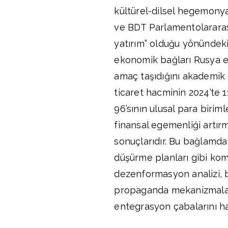
kültürel-dilsel hegemonya
ve BDT Parlamentolararası
yatırım” olduğu yönündeki 
ekonomik bağları Rusya e
amaç taşıdığını akademik 
ticaret hacminin 2024’te 1
96’sının ulusal para biriml
finansal egemenliği artır
sonuçlarıdır. Bu bağlamda
düşürme planları gibi komp
dezenformasyon analizi, bu
propaganda mekanizmalar
entegrasyon çabalarını hak