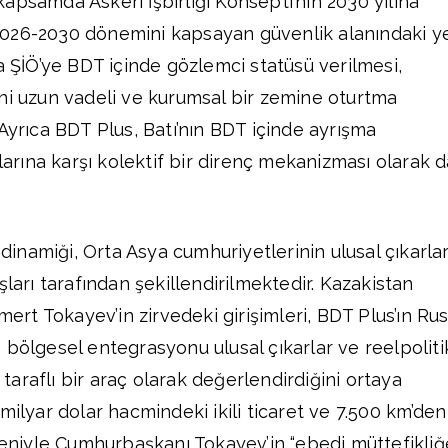
apsamda Askerî İşbirliği Konsepti’nin 2030 yılına
026-2030 dönemini kapsayan güvenlik alanındaki y
a ŞİÖ’ye BDT içinde gözlemci statüsü verilmesi,
ni uzun vadeli ve kurumsal bir zemine oturtma
Ayrıca BDT Plus, Batı’nın BDT içinde ayrışma
alarına karşı kolektif bir direnç mekanizması olarak 
namiği, Orta Asya cumhuriyetlerinin ulusal çıkarla
şları tarafından şekillendirilmektedir. Kazakistan
t Tokayev’in zirvedeki girişimleri, BDT Plus’ın Ru
 bölgesel entegrasyonu ulusal çıkarlar ve reelpoliti
araflı bir araç olarak değerlendirdiğini ortaya
milyar dolar hacmindeki ikili ticaret ve 7.500 km’den
edeniyle Cumhurbaşkanı Tokayev’in “ebedi müttefikliğ