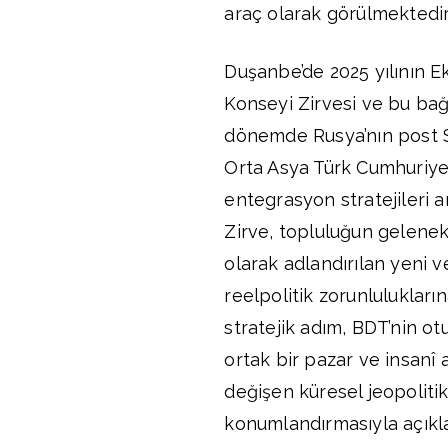
araç olarak görülmektedir
Duşanbe’de 2025 yılının E
Konseyi Zirvesi ve bu bağ
dönemde Rusya’nın post S
Orta Asya Türk Cumhuriyet
entegrasyon stratejileri a
Zirve, topluluğun gelenek
olarak adlandırılan yeni 
reelpolitik zorunluluklar
stratejik adım, BDT’nin ot
ortak bir pazar ve insanî
değişen küresel jeopolitik 
konumlandırmasıyla açıkl