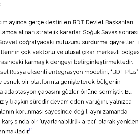
.
kim ayında gerçekleştirilen BDT Devlet Başkanları
lamda alınan stratejik kararlar, Soğuk Savaş sonrası
ovyet coğrafyadaki nüfuzunu sürdürme gayretleri i
lerinin çok vektörlü ve ulusal çıkar merkezli bölge
rasındaki karmaşık dengeyi belirginleştirmektedir.
sel Rusya eksenli entegrasyon modelini, “BDT Plus”
ve esnek bir platformla genişleterek bölgenin
ına adaptasyon çabasını gözler önüne sermiştir. Bu
uz yılı aşkın süredir devam eden varlığını, yalnızca
 alanın korunması sayesinde değil, aynı zamanda
karşısında bir “uyarlanabilirlik aracı” olarak yeniden
[i]
anmaktadır.