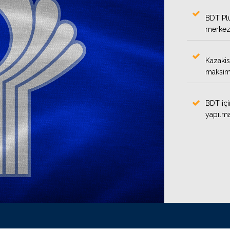
BDT Plu
merkezl
Kazakis
maksimi
BDT içi
yapılma