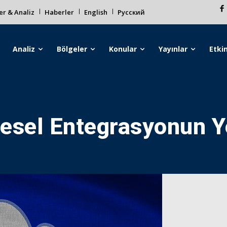
r & Analiz
Haberler
English
Русский
Analiz
Bölgeler
Konular
Yayınlar
Etkin
esel Entegrasyonun Y