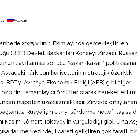
lish
Русский
anbe’de 2025 yılının Ekim ayında gerçekleştirilen
uğu (BDT) Devlet Başkanları Konseyi Zirvesi, Rusya’
nün zayıflaması sonucu “kazan-kazan” politikasına
Asya’daki Türk cumhuriyetlerinin stratejik özerklik
ya, BDT’yi Avrasya Ekonomik Birliği (AEB) gibi diğer
e birbirini tamamlayıcı örgütler olarak hareket ettir
mundan nispeten uzaklaşmaktadır. Zirvede onaylana
bağlamda Rusya için etkiyi sürdürme hedefi taşısa d
 Kasım Cömert Tokayev’in vurguladığı gibi, Orta As
çıkarlar merkezinde, ticareti geliştiren çok taraflı bi