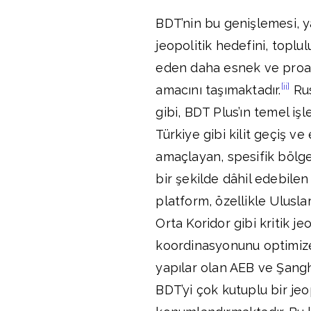
BDT’nin bu genişlemesi, y
jeopolitik hedefini, toplul
eden daha esnek ve proa
[ii]
amacını taşımaktadır.
Rus
gibi, BDT Plus’ın temel iş
Türkiye gibi kilit geçiş 
amaçlayan, spesifik bölge
bir şekilde dâhil edebilen 
platform, özellikle Ulusl
Orta Koridor gibi kritik 
koordinasyonunu optimize
yapılar olan AEB ve Şangha
BDT’yi çok kutuplu bir je