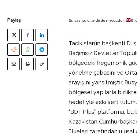
Paylaş
Bu yazı şu dillerde de mevcuttur:
Eng
Tacikistan’ın başkenti Duş
Bağımsız Devletler Toplul
bölgedeki hegemonik gücü
yönelme çabasını ve Orta 
arayışını yansıtmıştır. Rus
bölgesel yapılarla birlikt
hedefiyle eski sert tutu
“BDT Plus” platformu, bu 
Kazakistan Cumhurbaşkanı
ülkeleri tarafından ulusal 