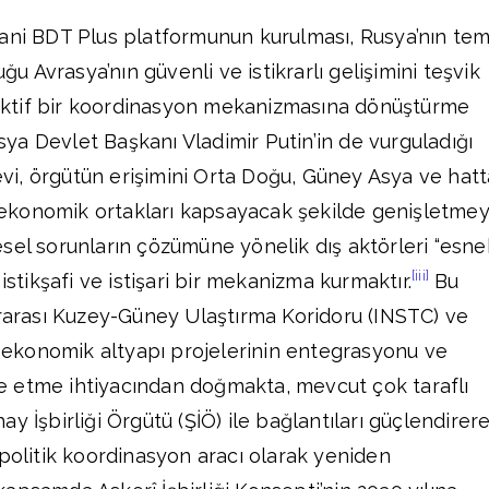
ani BDT Plus platformunun kurulması, Rusya’nın tem
uğu Avrasya’nın güvenli ve istikrarlı gelişimini teşvik
ktif bir koordinasyon mekanizmasına dönüştürme
ya Devlet Başkanı Vladimir Putin’in de vurguladığı
levi, örgütün erişimini Orta Doğu, Güney Asya ve hatt
ve ekonomik ortakları kapsayacak şekilde genişletmey
sel sorunların çözümüne yönelik dış aktörleri “esne
[iii]
istikşafi ve istişari bir mekanizma kurmaktır.
Bu
ararası Kuzey-Güney Ulaştırma Koridoru (INSTC) ve
jeoekonomik altyapı projelerinin entegrasyonu ve
 etme ihtiyacından doğmakta, mevcut çok taraflı
y İşbirliği Örgütü (ŞİÖ) ile bağlantıları güçlendirer
opolitik koordinasyon aracı olarak yeniden