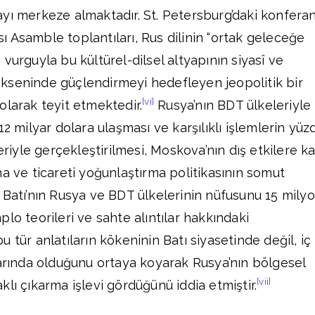
yı merkeze almaktadır. St. Petersburg’daki konfera
 Asamble toplantıları, Rus dilinin “ortak geleceğe
vurguyla bu kültürel-dilsel altyapının siyasî ve
kseninde güçlendirmeyi hedefleyen jeopolitik bir
[vi]
olarak teyit etmektedir.
Rusya’nın BDT ülkeleriyle
12 milyar dolara ulaşması ve karşılıklı işlemlerin yüz
eriyle gerçekleştirilmesi, Moskova’nın dış etkilere ka
ma ve ticareti yoğunlaştırma politikasının somut
 Batı’nın Rusya ve BDT ülkelerinin nüfusunu 15 mily
lo teorileri ve sahte alıntılar hakkındaki
 tür anlatıların kökeninin Batı siyasetinde değil, iç
ında olduğunu ortaya koyarak Rusya’nın bölgesel
[vii]
lı çıkarma işlevi gördüğünü iddia etmiştir.