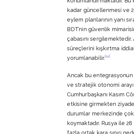
konumlandırmaktadır. Bu k
kadar güncellenmesi ve 2
eylem planlarının yanı sır
BDT’nin güvenlik mimarisi
çabasını sergilemektedir. 
süreçlerini kışkırtma iddi
[iv]
yorumlanabilir.
Ancak bu entegrasyonun di
ve stratejik otonomi arayı
Cumhurbaşkanı Kasım Cömer
etkisine girmekten ziyade
durumlar merkezinde çok t
koymaktadır. Rusya ile 28 
fazla ortak kara sınırı n