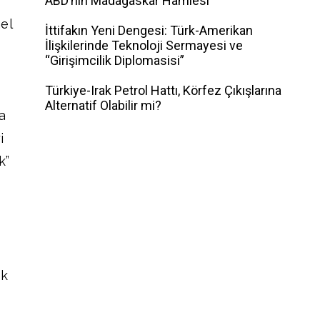
ABD’nin Madagaskar Hamlesi
el
İttifakın Yeni Dengesi: Türk-Amerikan
İlişkilerinde Teknoloji Sermayesi ve
“Girişimcilik Diplomasisi”
Türkiye-Irak Petrol Hattı, Körfez Çıkışlarına
Alternatif Olabilir mi?
a
i
k”
ek