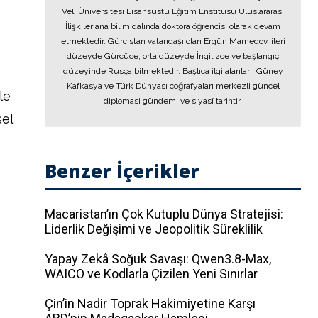
Veli Üniversitesi Lisansüstü Eğitim Enstitüsü Uluslararası
İlişkiler ana bilim dalında doktora öğrencisi olarak devam
etmektedir. Gürcistan vatandaşı olan Ergün Mamedov, ileri
düzeyde Gürcüce, orta düzeyde İngilizce ve başlangıç
düzeyinde Rusça bilmektedir. Başlıca ilgi alanları, Güney
Kafkasya ve Türk Dünyası coğrafyaları merkezli güncel
le
diplomasi gündemi ve siyasî tarihtir.
sel
Benzer İçerikler
Macaristan’ın Çok Kutuplu Dünya Stratejisi:
Liderlik Değişimi ve Jeopolitik Süreklilik
Yapay Zekâ Soğuk Savaşı: Qwen3.8-Max,
WAICO ve Kodlarla Çizilen Yeni Sınırlar
Çin’in Nadir Toprak Hakimiyetine Karşı