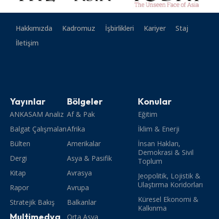
Hakkımızda
Kadromuz
İşbirlikleri
Kariyer
Staj
İletişim
Yayınlar
Bölgeler
Konular
ANKASAM Analiz
Af & Pak
Eğitim
Balgat Çalışmaları
Afrika
İklim & Enerji
Bülten
Amerikalar
İnsan Hakları,
Demokrasi & Sivil
Dergi
Asya & Pasifik
Toplum
Kitap
Avrasya
Jeopolitik, Lojistik &
Ulaştırma Koridorları
Rapor
Avrupa
Küresel Ekonomi &
Stratejik Bakış
Balkanlar
Kalkınma
Multimedya
Orta Asya