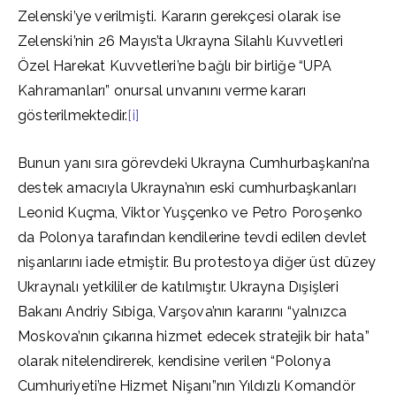
Zelenski’ye verilmişti. Kararın gerekçesi olarak ise
Zelenski’nin 26 Mayıs’ta Ukrayna Silahlı Kuvvetleri
Özel Harekat Kuvvetleri’ne bağlı bir birliğe “UPA
Kahramanları” onursal unvanını verme kararı
gösterilmektedir.
[i]
Bunun yanı sıra görevdeki Ukrayna Cumhurbaşkanı’na
destek amacıyla Ukrayna’nın eski cumhurbaşkanları
Leonid Kuçma, Viktor Yuşçenko ve Petro Poroşenko
da Polonya tarafından kendilerine tevdi edilen devlet
nişanlarını iade etmiştir. Bu protestoya diğer üst düzey
Ukraynalı yetkililer de katılmıştır. Ukrayna Dışişleri
Bakanı Andriy Sıbiga, Varşova’nın kararını “yalnızca
Moskova’nın çıkarına hizmet edecek stratejik bir hata”
olarak nitelendirerek, kendisine verilen “Polonya
Cumhuriyeti’ne Hizmet Nişanı”nın Yıldızlı Komandör