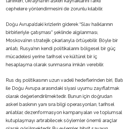
tanırken, Ukrayna’nın askeri kaynaklarını farklı
cephelere yönlendirmesini de zorunlu kılabilir.
Doğu Avrupa’daki krizlerin giderek “Slav halklarının
birbirleriyle çatışması” şeklinde algılanması,
Moskova’nın stratejik çıkarlarıyla örtüşebilir. Böyle bir
anlatı, Rusya’nın kendi politikalarını bölgesel bir güç
mücadelesi yerine tarihsel ve kültürel bir iç
hesaplaşma olarak sunmasına imkân verebilir.
Rus dış politikasının uzun vadeli hedeflerinden biri, Batı
ile Doğu Avrupa arasındaki siyasi uyumu zayıflatmak
olarak değerlendirilmektedir. Bunun için doğrudan
askeri baskının yanı sıra bilgi operasyonları, tarihsel
anlatılar, dezenformasyon kampanyaları ve toplumsal
kutuplaşmayı artırabilecek söylemler önemli araçlar
olarak görülmektedir. Bu eylemler, hibrit savaşın