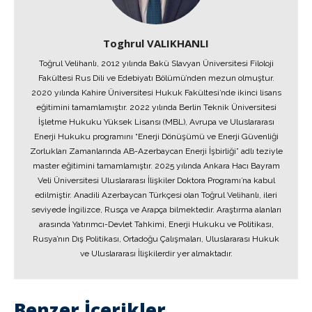
Toghrul VALIKHANLI
Toğrul Velihanlı, 2012 yılında Bakü Slavyan Üniversitesi Filoloji
Fakültesi Rus Dili ve Edebiyatı Bölümü’nden mezun olmuştur.
2020 yılında Kahire Üniversitesi Hukuk Fakültesi’nde ikinci lisans
eğitimini tamamlamıştır. 2022 yılında Berlin Teknik Üniversitesi
İşletme Hukuku Yüksek Lisansı (MBL), Avrupa ve Uluslararası
Enerji Hukuku programını “Enerji Dönüşümü ve Enerji Güvenliği
Zorlukları Zamanlarında AB-Azerbaycan Enerji İşbirliği” adlı teziyle
master eğitimini tamamlamıştır. 2025 yılında Ankara Hacı Bayram
Veli Üniversitesi Uluslararası İlişkiler Doktora Programı’na kabul
edilmiştir. Anadili Azerbaycan Türkçesi olan Toğrul Velihanlı, ileri
seviyede İngilizce, Rusça ve Arapça bilmektedir. Araştırma alanları
arasında Yatırımcı-Devlet Tahkimi, Enerji Hukuku ve Politikası,
Rusya’nın Dış Politikası, Ortadoğu Çalışmaları, Uluslararası Hukuk
ve Uluslararası İlişkilerdir yer almaktadır.
Benzer İçerikler