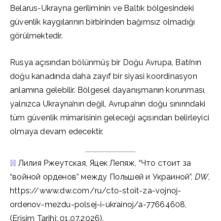
Belarus-Ukrayna geriliminin ve Baltık bölgesindeki
güvenlik kaygılarının birbirinden bağımsız olmadığı
görülmektedir.
Rusya açısından bölünmüş bir Doğu Avrupa, Batı’nın
doğu kanadında daha zayıf bir siyasi koordinasyon
anlamına gelebilir. Bölgesel dayanışmanın korunması,
yalnızca Ukrayna’nın değil, Avrupa’nın doğu sınırındaki
tüm güvenlik mimarisinin geleceği açısından belirleyici
olmaya devam edecektir.
[i]
Лилия Ржеутская, Яцек Лепяж, “Что стоит за
“войной орденов” между Польшей и Украиной”,
DW
,
https://www.dw.com/ru/cto-stoit-za-vojnoj-
ordenov-mezdu-polsej-i-ukrainoj/a-77664608,
(Erişim Tarihi: 01.07.2026).