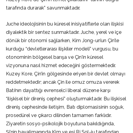
tarafında durarak” savunmaktadır.
Juche ideolojisinin bu küresel inisiyatiflerle olan ilişkisi
diyalektik bir sentez sunmaktadır. Juche, yerel ve içe
dönük bir otonomi sağlarken, Kim Jong-un’un Çin’le
kurduğu “devletlerarası ilişkiler modeli” vurgusu, bu
otonominin bölgesel barışa ve Çin’in küresel
vizyonuna nasıl hizmet edeceğini göstermektedir.
Kuzey Kore, Çin’in gölgesinde eriyen bir devlet olmayı
reddetmektedir; ancak Çin ile omuz omuza vererek
Batı’nın dayattığı evrenselci liberal düzene karşı
“ilişkisel bir direniş cephesi” oluşturmaktadır. Bu ilişkisel
direniş cephesinde iletişim, Batı diplomasisinin soğuk,
prosedürel ve çıkarcı dilinden tamamen farklıdır.
Ziyaretin sosyo-psikolojik boyutuna bakıldığında,
Şi’nin havalimanında Kim ve eşi Ri Sol-ju tarafından