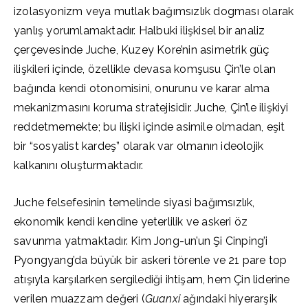
izolasyonizm veya mutlak bağımsızlık dogması olarak
yanlış yorumlamaktadır. Halbuki ilişkisel bir analiz
çerçevesinde Juche, Kuzey Kore’nin asimetrik güç
ilişkileri içinde, özellikle devasa komşusu Çin’le olan
bağında kendi otonomisini, onurunu ve karar alma
mekanizmasını koruma stratejisidir. Juche, Çin’le ilişkiyi
reddetmemekte; bu ilişki içinde asimile olmadan, eşit
bir “sosyalist kardeş” olarak var olmanın ideolojik
kalkanını oluşturmaktadır.
Juche felsefesinin temelinde siyasi bağımsızlık,
ekonomik kendi kendine yeterlilik ve askeri öz
savunma yatmaktadır. Kim Jong-un’un Şi Cinping’i
Pyongyang’da büyük bir askeri törenle ve 21 pare top
atışıyla karşılarken sergilediği ihtişam, hem Çin liderine
verilen muazzam değeri (
Guanxi
ağındaki hiyerarşik