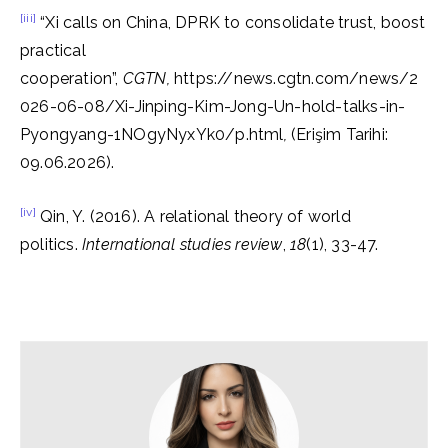
[iii]
“Xi calls on China, DPRK to consolidate trust, boost
practical
cooperation”,
CGTN,
https://news.cgtn.com/news/2
026-06-08/Xi-Jinping-Kim-Jong-Un-hold-talks-in-
Pyongyang-1NOgyNyxYk0/p.html
,
(Erişim Tarihi:
09.06.2026).
[iv]
Qin, Y. (2016). A relational theory of world
politics.
International studies review
,
18
(1), 33-47.