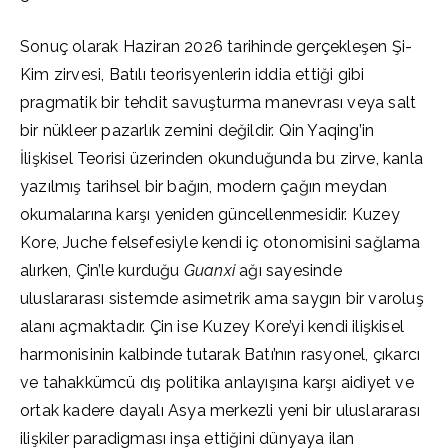
Sonuç olarak Haziran 2026 tarihinde gerçekleşen Şi-
Kim zirvesi, Batılı teorisyenlerin iddia ettiği gibi
pragmatik bir tehdit savuşturma manevrası veya salt
bir nükleer pazarlık zemini değildir. Qin Yaqing’in
İlişkisel Teorisi üzerinden okunduğunda bu zirve, kanla
yazılmış tarihsel bir bağın, modern çağın meydan
okumalarına karşı yeniden güncellenmesidir. Kuzey
Kore, Juche felsefesiyle kendi iç otonomisini sağlama
alırken, Çin’le kurduğu
Guanxi
ağı sayesinde
uluslararası sistemde asimetrik ama saygın bir varoluş
alanı açmaktadır. Çin ise Kuzey Kore’yi kendi ilişkisel
harmonisinin kalbinde tutarak Batı’nın rasyonel, çıkarcı
ve tahakkümcü dış politika anlayışına karşı aidiyet ve
ortak kadere dayalı Asya merkezli yeni bir uluslararası
ilişkiler paradigması inşa ettiğini dünyaya ilan