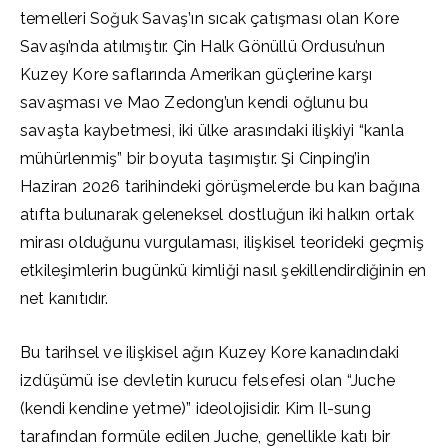
temelleri Soğuk Savaş’ın sıcak çatışması olan Kore
Savaşı’nda atılmıştır. Çin Halk Gönüllü Ordusu’nun
Kuzey Kore saflarında Amerikan güçlerine karşı
savaşması ve Mao Zedong’un kendi oğlunu bu
savaşta kaybetmesi, iki ülke arasındaki ilişkiyi “kanla
mühürlenmiş” bir boyuta taşımıştır. Şi Cinping’in
Haziran 2026 tarihindeki görüşmelerde bu kan bağına
atıfta bulunarak geleneksel dostluğun iki halkın ortak
mirası olduğunu vurgulaması, ilişkisel teorideki geçmiş
etkileşimlerin bugünkü kimliği nasıl şekillendirdiğinin en
net kanıtıdır.
Bu tarihsel ve ilişkisel ağın Kuzey Kore kanadındaki
izdüşümü ise devletin kurucu felsefesi olan “Juche
(kendi kendine yetme)” ideolojisidir. Kim Il-sung
tarafından formüle edilen Juche, genellikle katı bir