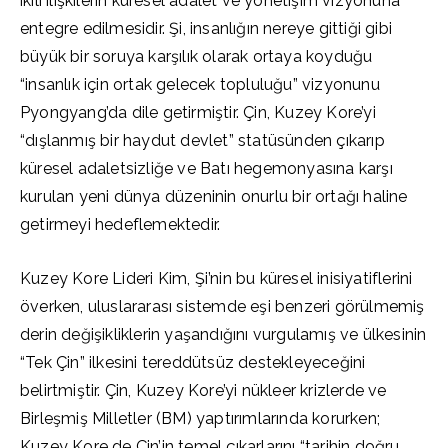
ikili ilişkilerin küresel adalet ve yönetişim vizyonuna
entegre edilmesidir. Şi, insanlığın nereye gittiği gibi
büyük bir soruya karşılık olarak ortaya koyduğu
“insanlık için ortak gelecek topluluğu” vizyonunu
Pyongyang’da dile getirmiştir. Çin, Kuzey Kore’yi
“dışlanmış bir haydut devlet” statüsünden çıkarıp
küresel adaletsizliğe ve Batı hegemonyasına karşı
kurulan yeni dünya düzeninin onurlu bir ortağı haline
getirmeyi hedeflemektedir.
Kuzey Kore Lideri Kim, Şi’nin bu küresel inisiyatiflerini
överken, uluslararası sistemde eşi benzeri görülmemiş
derin değişikliklerin yaşandığını vurgulamış ve ülkesinin
“Tek Çin” ilkesini tereddütsüz destekleyeceğini
belirtmiştir. Çin, Kuzey Kore’yi nükleer krizlerde ve
Birleşmiş Milletler (BM) yaptırımlarında korurken;
Kuzey Kore de Çin’in temel çıkarlarını “tarihin doğru