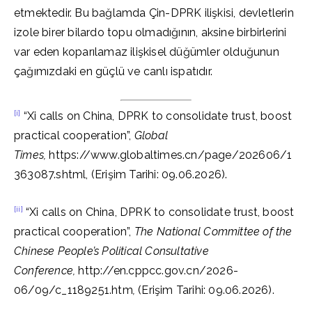
etmektedir. Bu bağlamda Çin-DPRK ilişkisi, devletlerin
izole birer bilardo topu olmadığının, aksine birbirlerini
var eden koparılamaz ilişkisel düğümler olduğunun
çağımızdaki en güçlü ve canlı ispatıdır.
[i]
“Xi calls on China, DPRK to consolidate trust, boost
practical cooperation”,
Global
Times,
https://www.globaltimes.cn/page/202606/1
363087.shtml, (Erişim Tarihi: 09.06.2026).
[ii]
“Xi calls on China, DPRK to consolidate trust, boost
practical cooperation”,
The National Committee of the
Chinese People’s Political Consultative
Conference,
http://en.cppcc.gov.cn/2026-
06/09/c_1189251.htm
,
(Erişim Tarihi: 09.06.2026).