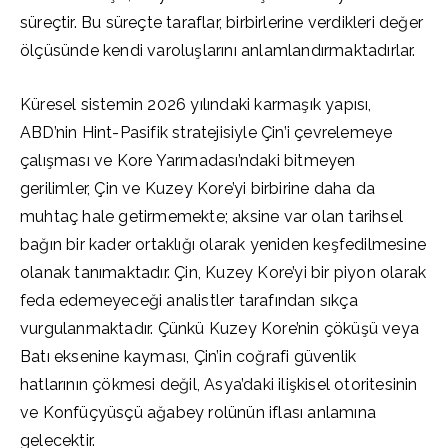
süreçtir. Bu süreçte taraflar, birbirlerine verdikleri değer
ölçüsünde kendi varoluşlarını anlamlandırmaktadırlar.
Küresel sistemin 2026 yılındaki karmaşık yapısı,
ABD’nin Hint-Pasifik stratejisiyle Çin’i çevrelemeye
çalışması ve Kore Yarımadası’ndaki bitmeyen
gerilimler, Çin ve Kuzey Kore’yi birbirine daha da
muhtaç hale getirmemekte; aksine var olan tarihsel
bağın bir kader ortaklığı olarak yeniden keşfedilmesine
olanak tanımaktadır. Çin, Kuzey Kore’yi bir piyon olarak
feda edemeyeceği analistler tarafından sıkça
vurgulanmaktadır. Çünkü Kuzey Kore’nin çöküşü veya
Batı eksenine kayması, Çin’in coğrafi güvenlik
hatlarının çökmesi değil, Asya’daki ilişkisel otoritesinin
ve Konfüçyüsçü ağabey rolünün iflası anlamına
gelecektir.