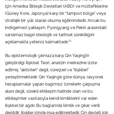
için Amerika Birleşik Devletleri (ABD) ve müttefiklerine
(Güney Kore, Japonya) karşı bir “tampon bölge” veya
stratejik bir yük olarak okuma eğilimindedir. Ancak bu
indirgemeci yaklaşım, Pyongyang ve Pekin arasındaki
sarsılmaz bağın ideolojik ve tarihsel sürekliliğini
[ii]
açıklamakta yetersiz kalmaktadır.
Bu epistemolojik çıkmaza karşı Qin Yaqing’in
geliştirdiği İlişkisel Teori, analizin merkezine izole
edilmiş “aktörleri” değil, süreçleri ve “ilişkileri”
yerleştirmektedir. Qin Yaqing’e göre dünya, rasyonel
hesaplamalar yapan bağımsız öznelerin çarpışma
alanı değil, sürekli etkileşim halinde olan ve bu
etkileşimler vasıtasıyla kendi kimliklerini var eden
ilişkisel bir ağdır. Bu bağlamda kimlik ve çıkar, verili
değildir; ilişkiler içinde inşa edilmektedir. Çin devleti için