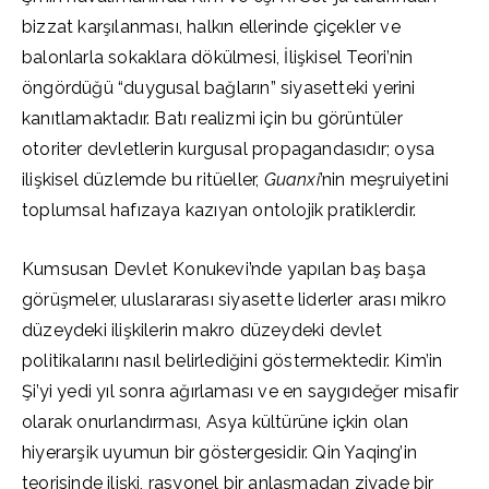
bizzat karşılanması, halkın ellerinde çiçekler ve
balonlarla sokaklara dökülmesi, İlişkisel Teori’nin
öngördüğü “duygusal bağların” siyasetteki yerini
kanıtlamaktadır. Batı realizmi için bu görüntüler
otoriter devletlerin kurgusal propagandasıdır; oysa
ilişkisel düzlemde bu ritüeller,
Guanxi
’nin meşruiyetini
toplumsal hafızaya kazıyan ontolojik pratiklerdir.
Kumsusan Devlet Konukevi’nde yapılan baş başa
görüşmeler, uluslararası siyasette liderler arası mikro
düzeydeki ilişkilerin makro düzeydeki devlet
politikalarını nasıl belirlediğini göstermektedir. Kim’in
Şi’yi yedi yıl sonra ağırlaması ve en saygıdeğer misafir
olarak onurlandırması, Asya kültürüne içkin olan
hiyerarşik uyumun bir göstergesidir. Qin Yaqing’in
teorisinde ilişki, rasyonel bir anlaşmadan ziyade bir