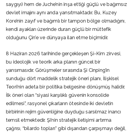
saygıyı) hem de Juche’nin inşa ettiği güçlü ve bağımsız
devlet imajını aynı anda yansıtmaktadır. Bu, Kuzey
Kore’nin zayıf ve bağımlı bir tampon bölge olmadığını,
kendi ayakları üzerinde duran güçlü bir müttefik
olduğunu Çin’e ve dünyaya ilan etme biçimidir.
8 Haziran 2026 tarihinde gerçekleşen Şi-Kim zirvesi,
bu ideolojik ve teorik arka planın güncel bir
yansımasıdır. Görüşmeler sırasında Şi Cinping’in
sunduğu dört maddelik stratejik öneri planı, İlişkisel
Teori’nin adeta bir politika belgesine dönüşmüş halidir.
İlk öneri olan “siyasi karşılıklı güvenin konsolide
edilmesi”, rasyonel çıkarların ötesinde iki devletin
birbirinin rejim güvenliğine duyduğu sarsılmaz inancı
temsil etmektedir. Şi’nin stratejik iletişimi artırma
çağrısı, “bilardo topları” gibi dışarıdan çarpışmayı değil,