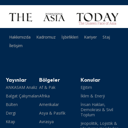
Hakkımızda
Kadromuz
İşbirlikleri
Kariyer
Staj
İletişim
Yayınlar
Bölgeler
Konular
ANKASAM Analiz
Af & Pak
Eğitim
Balgat Çalışmaları
Afrika
İklim & Enerji
Bülten
Amerikalar
İnsan Hakları,
Demokrasi & Sivil
Dergi
Asya & Pasifik
Toplum
Kitap
Avrasya
Jeopolitik, Lojistik &