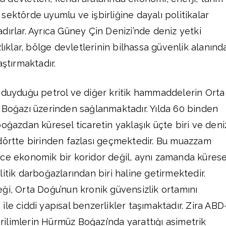
ik sektörde uyumlu ve işbirliğine dayalı politikalar
dırlar. Ayrıca Güney Çin Denizi’nde deniz yetki
zlıklar, bölge devletlerinin bilhassa güvenlik alanınd
aştırmaktadır.
 duyduğu petrol ve diğer kritik hammaddelerin Orta
 Boğazı üzerinden sağlanmaktadır. Yılda 60 binden
oğazdan küresel ticaretin yaklaşık üçte biri ve deni
dörtte birinden fazlası geçmektedir. Bu muazzam
ce ekonomik bir koridor değil, aynı zamanda kürese
itik darboğazlarından biri haline getirmektedir.
ği, Orta Doğu’nun kronik güvensizlik ortamını
le ciddi yapısal benzerlikler taşımaktadır. Zira ABD
gerilimlerin Hürmüz Boğazı’nda yarattığı asimetrik