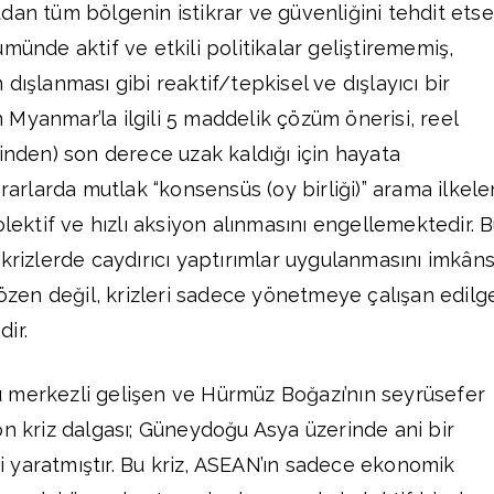
dan tüm bölgenin istikrar ve güvenliğini tehdit etse
münde aktif ve etkili politikalar geliştirememiş,
dışlanması gibi reaktif/tepkisel ve dışlayıcı bir
ın Myanmar’la ilgili 5 maddelik çözüm önerisi, reel
ğinden) son derece uzak kaldığı için hayata
rarlarda mutlak “konsensüs (oy birliği)” arama ilkeler
olektif ve hızlı aksiyon alınmasını engellemektedir. 
krizlerde caydırıcı yaptırımlar uygulanmasını imkâns
çözen değil, krizleri sadece yönetmeye çalışan edilg
ir.
 merkezli gelişen ve Hürmüz Boğazı’nın seyrüsefer
on kriz dalgası; Güneydoğu Asya üzerinde ani bir
 yaratmıştır. Bu kriz, ASEAN’ın sadece ekonomik