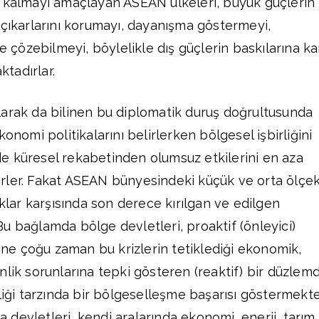
a kalmayı amaçlayan ASEAN ülkeleri, büyük güçlerin
 çıkarlarını korumayı, dayanışma göstermeyi,
de çözebilmeyi, böylelikle dış güçlerin baskılarına ka
tadırlar.
larak da bilinen bu diplomatik duruş doğrultusunda
onomi politikalarını belirlerken bölgesel işbirliğini
e küresel rekabetinden olumsuz etkilerini en aza
rler. Fakat ASEAN bünyesindeki küçük ve orta ölçek
oklar karşısında son derece kırılgan ve edilgen
u bağlamda bölge devletleri, proaktif (önleyici)
rine çoğu zaman bu krizlerin tetiklediği ekonomik,
nlik sorunlarına tepki gösteren (reaktif) bir düzlem
rliği tarzında bir bölgeselleşme başarısı göstermekt
devletleri, kendi aralarında ekonomi, enerji, tarım