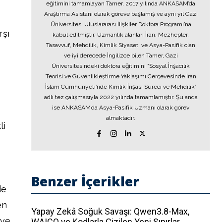
eğitimini tamamlayan Tamer, 2017 yılında ANKASAM’da
Araştırma Asistanı olarak göreve başlamış ve aynı yıl Gazi
Üniversitesi Uluslararası İlişkiler Doktora Programı’na
rşı
kabul edilmiştir. Uzmanlık alanları İran, Mezhepler,
Tasavvuf, Mehdilik, Kimlik Siyaseti ve Asya-Pasifik olan
ve iyi derecede İngilizce bilen Tamer, Gazi
Üniversitesindeki doktora eğitimini “Sosyal İnşacılık
Teorisi ve Güvenlikleştirme Yaklaşımı Çerçevesinde İran
İslam Cumhuriyeti’nde Kimlik İnşası Süreci ve Mehdilik”
adlı tez çalışmasıyla 2022 yılında tamamlamıştır. Şu anda
ise ANKASAM’da Asya-Pasifik Uzmanı olarak görev
almaktadır.
li
Benzer İçerikler
de
en
Yapay Zekâ Soğuk Savaşı: Qwen3.8-Max,
 ve
WAICO ve Kodlarla Çizilen Yeni Sınırlar