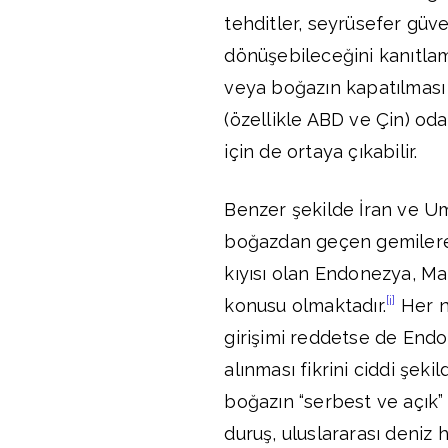
tehditler, seyrüsefer güv
dönüşebileceğini kanıtlam
veya boğazın kapatılması
(özellikle ABD ve Çin) od
için de ortaya çıkabilir.
Benzer şekilde İran ve U
boğazdan geçen gemilere 
kıyısı olan Endonezya, Ma
[i]
konusu olmaktadır.
Her n
girişimi reddetse de End
alınması fikrini ciddi şeki
boğazın “serbest ve açık
duruş, uluslararası deniz