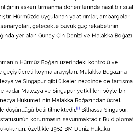
enliğinin askeri tırmanma dönemlerinde nasıl bir sil
ıştır. Hürmüz’de uygulanan yaptırımlar, ambargolar
 senaryoları, gelecekte büyük güç rekabetinin
ağında yer alan Güney Çin Denizi ve Malakka Boğazı
mman’ın Hürmüz Boğazı üzerindeki kontrolü ve
geçiş ücreti koyma arayışları, Malakka Boğazı’na
lezya ve Singapur gibi ülkeler nezdinde de tartışma
e kadar Malezya ve Singapur yetkilileri böyle bir
onezya Hükümeti’nin Malakka Boğazı’ndan ücret
[ii]
lde düşündüğü belirtilmektedir.
Bilhassa Singapur,
” statüsünün korunmasını savunmaktadır. Bu diplomat
 hukukunun, özellikle 1982 BM Deniz Hukuku