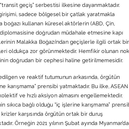
transit geçiş” serbestisi ilkesine dayanmaktadır.
irişimi, sadece bölgesel bir çatlak yaratmakla
boğazı kullanan küresel aktörlerin (ABD, Çin,
 diplomasisine doğrudan müdahale etmesine kapı
erinin Malakka Boğazı’ndan geçişlerle ilgili ortak bi
eri oldukça zor görünmektedir. Hemfikir olunan nok
in doğrudan bir cephesi haline getirilmemesidir.
 edilgen ve reaktif tutumunun arkasında, örgütün
erine karışmama” prensibi yatmaktadır. Bu ilke, ASEAN
 kolektif ve hızlı aksiyon almasını engellemektedir.
 sıkıca bağlı olduğu “iç işlerine karışmama” prensib
 krizler karşısında örgütün ortak bir duruş
ktadır. Örneğin 2021 yılının Şubat ayında Myanmar’da