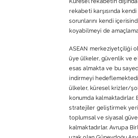
Küresel rekabetin dışınd
rekabeti karşısında kendi
sorunlarını kendi içerisin
koyabilmeyi de amaçlamak
ASEAN merkeziyetçiliği o
üye ülkeler, güvenlik ve ek
esas almakta ve bu sayed
indirmeyi hedeflemektedi
ülkeler, küresel krizler/ş
konumda kalmaktadırlar. B
stratejiler geliştirmek ye
toplumsal ve siyasal güve
kalmaktadırlar. Avrupa Bi
uzak olan Güneydoğu Asya 