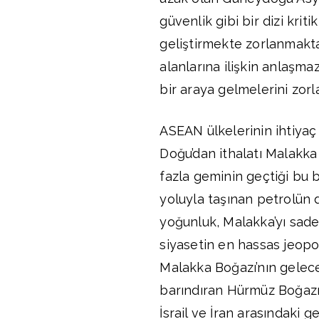
güvenlik gibi bir dizi krit
geliştirmekte zorlanmakta
alanlarına ilişkin anlaşma
bir araya gelmelerini zorl
ASEAN ülkelerinin ihtiyaç
Doğu’dan ithalatı Malakka
fazla geminin geçtiği bu b
yoluyla taşınan petrolün 
yoğunluk, Malakka’yı sade
siyasetin en hassas jeopol
Malakka Boğazı’nın gelece
barındıran Hürmüz Boğazı i
İsrail ve İran arasındaki 