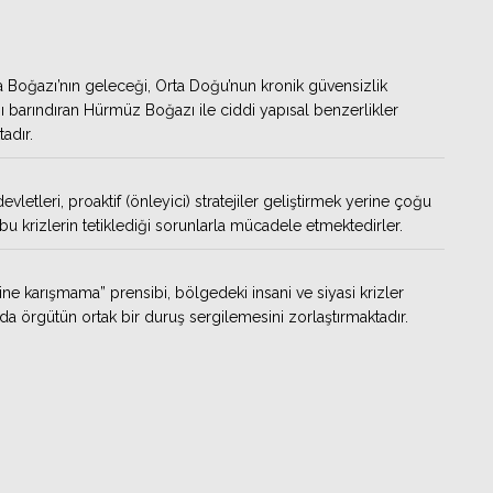
 Boğazı’nın geleceği, Orta Doğu’nun kronik güvensizlik
ı barındıran Hürmüz Boğazı ile ciddi yapısal benzerlikler
adır.
vletleri, proaktif (önleyici) stratejiler geliştirmek yerine çoğu
u krizlerin tetiklediği sorunlarla mücadele etmektedirler.
erine karışmama” prensibi, bölgedeki insani ve siyasi krizler
nda örgütün ortak bir duruş sergilemesini zorlaştırmaktadır.