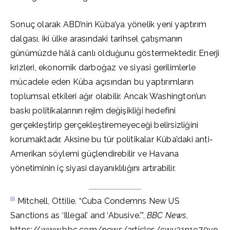
Sonuç olarak ABD’nin Küba’ya yönelik yeni yaptırım
dalgası, iki ülke arasındaki tarihsel çatışmanın
günümüzde hâlâ canlı olduğunu göstermektedir. Enerji
krizleri, ekonomik darboğaz ve siyasi gerilimlerle
mücadele eden Küba açısından bu yaptırımların
toplumsal etkileri ağır olabilir. Ancak Washington’un
baskı politikalarının rejim değişikliği hedefini
gerçekleştirip gerçekleştiremeyeceği belirsizliğini
korumaktadır. Aksine bu tür politikalar Küba’daki anti-
Amerikan söylemi güçlendirebilir ve Havana
yönetiminin iç siyasi dayanıklılığını artırabilir.
[i]
Mitchell, Ottilie. “Cuba Condemns New US
Sanctions as ‘Illegal’ and ‘Abusive.’”,
BBC News
,
https://www.bbc.com/news/articles/cwy21n1970vo