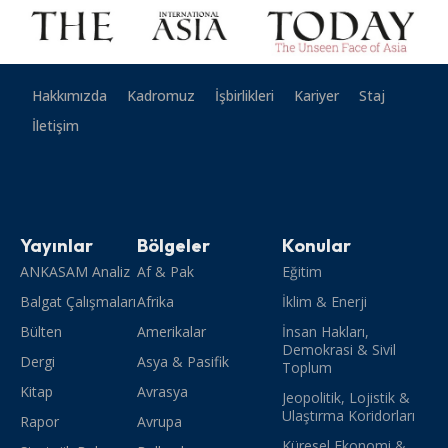
Hakkımızda
Kadromuz
İşbirlikleri
Kariyer
Staj
İletişim
Yayınlar
Bölgeler
Konular
ANKASAM Analiz
Af & Pak
Eğitim
Balgat Çalışmaları
Afrika
İklim & Enerji
Bülten
Amerikalar
İnsan Hakları,
Demokrasi & Sivil
Dergi
Asya & Pasifik
Toplum
Kitap
Avrasya
Jeopolitik, Lojistik &
Ulaştırma Koridorları
Rapor
Avrupa
Küresel Ekonomi &