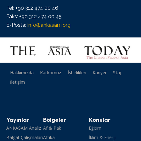
Tel: +90 312 474 00 46
Faks: +90 312 474 00 45
E-Posta:
info@ankasam.org
Hakkımızda
Kadromuz
İşbirlikleri
Kariyer
Staj
İletişim
Yayınlar
Bölgeler
Konular
ANKASAM Analiz
Af & Pak
Eğitim
Balgat Çalışmaları
Afrika
İklim & Enerji