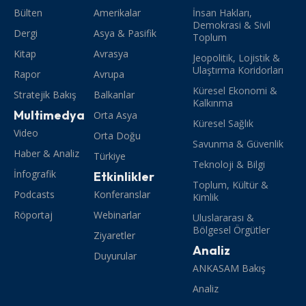
Bülten
Amerikalar
İnsan Hakları,
Demokrasi & Sivil
Dergi
Asya & Pasifik
Toplum
Kitap
Avrasya
Jeopolitik, Lojistik &
Ulaştırma Koridorları
Rapor
Avrupa
Küresel Ekonomi &
Stratejik Bakış
Balkanlar
Kalkınma
Multimedya
Orta Asya
Küresel Sağlık
Video
Orta Doğu
Savunma & Güvenlik
Haber & Analiz
Türkiye
Teknoloji & Bilgi
İnfografik
Etkinlikler
Toplum, Kültür &
Podcasts
Konferanslar
Kimlik
Röportaj
Webinarlar
Uluslararası &
Bölgesel Örgütler
Ziyaretler
Analiz
Duyurular
ANKASAM Bakış
Analiz