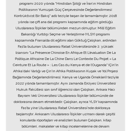
programı 2020 yılında "Hindistan Şiiliği ve İran’ın Hindistan
Politikasının Yumuşak Güç Çerçevesinde Değerlendirmesi:
Kontrüktivist Bir Bakış" adlı teziyle başarı ile tamamlamıştır. 2018
yılında ise çift ana dal programı kapsamında eğitim gördüğü
Uluslararası İlişkiler bölümünden mezun olmuştur. Millî Eğitim
Bakanlığı Yurtdışı Seçme ve Yerleştirme (YLSY) programı
kapsamında Fransa’da dil eğitimi alan Göktuğ Çalışkan, ardından
Fas’ta bulunan Uluslararası Rabat Üniversitesinde 2. yüksek
lisansını "La Présence Chinoise En Afrique Et L’évaluation De La
Politique Africaine De La Chine Dans Le Contexte Du Projet « La
Ceinture Et La Route » : Les Cas du Kenya et de l’Ouganda" (Çin'in
Afrika'daki Varlığı ve Çin'in Afrika Politikasının Kuşak ve Yol Projesi
Bağlamında Değerlendirilmesi: Kenya ve Uganda Örnekleri) teziyle
2022 yılında tamamlamıştır. Aynı zamanda Erciyes Üniversitesi
Hukuk Fakültesi son sınıf öğrencisi olan Çalışkan, Ankara Hacı
Bayram Veli Üniversitesi Uluslararası İlişkiler bölümünde de
doktorasına devam etmektedir. Çalışkan, ayrıca YLSY kapsamında
Fas’ta yine Uluslararası Rabat Üniversitesi’nde doktoraya
başlamıştır. Ankasam Uluslararası İlişkiler uzmanı olarak çeşitli
konularda röportajları ve analizleri bulunan Çalışkan, kitap
bölümleri, makaleler ve kitap incelemelerine de devam