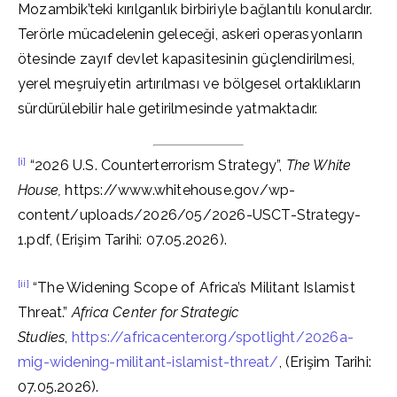
Mozambik’teki kırılganlık birbiriyle bağlantılı konulardır.
Terörle mücadelenin geleceği, askeri operasyonların
ötesinde zayıf devlet kapasitesinin güçlendirilmesi,
yerel meşruiyetin artırılması ve bölgesel ortaklıkların
sürdürülebilir hale getirilmesinde yatmaktadır.
[i]
“2026 U.S. Counterterrorism Strategy”,
The White
House,
https://www.whitehouse.gov/wp-
content/uploads/2026/05/2026-USCT-Strategy-
1.pdf, (Erişim Tarihi: 07.05.2026).
[ii]
“The Widening Scope of Africa’s Militant Islamist
Threat.”
Africa Center for Strategic
Studies
,
https://africacenter.org/spotlight/2026a-
mig-widening-militant-islamist-threat/
, (Erişim Tarihi:
07.05.2026).