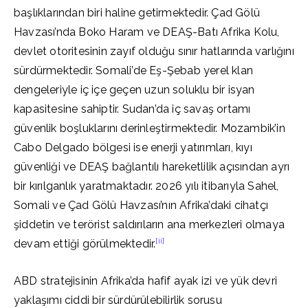
başlıklarından biri haline getirmektedir. Çad Gölü
Havzası’nda Boko Haram ve DEAŞ-Batı Afrika Kolu,
devlet otoritesinin zayıf olduğu sınır hatlarında varlığını
sürdürmektedir. Somali’de Eş-Şebab yerel klan
dengeleriyle iç içe geçen uzun soluklu bir isyan
kapasitesine sahiptir. Sudan’da iç savaş ortamı
güvenlik boşluklarını derinleştirmektedir. Mozambik’in
Cabo Delgado bölgesi ise enerji yatırımları, kıyı
güvenliği ve DEAŞ bağlantılı hareketlilik açısından ayrı
bir kırılganlık yaratmaktadır. 2026 yılı itibarıyla Sahel,
Somali ve Çad Gölü Havzası’nın Afrika’daki cihatçı
şiddetin ve terörist saldırıların ana merkezleri olmaya
[ii]
devam ettiği görülmektedir.
ABD stratejisinin Afrika’da hafif ayak izi ve yük devri
yaklaşımı ciddi bir sürdürülebilirlik sorusu